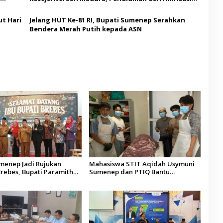
Jadi Kunci
t Hari
Jelang HUT Ke-81 RI, Bupati Sumenep Serahkan
Bendera Merah Putih kepada ASN
umenep Jadi Rujukan
Mahasiswa STIT Aqidah Usymuni
rebes, Bupati Paramitha
Sumenep dan PTIQ Bantu
 Pendidikan Berbasis
Pemulangan Jenazah WNI Asal
Aceh di Malaysia