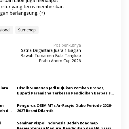
Juruan Laok juga mendapat
orter yang terus memberikan
gan berlangsung. (*)
sional
Sumenep
Pos berikutnya
Satria Dirgantara Juara 1 Bagian
Bawah Turnamen Bola Tangkap
Prabu Anom Cup 2026
iara
Disdik Sumenep Jadi Rujukan Pemkab Brebes,
Bupati Paramitha Terkesan Pendidikan Berbasis
Budaya
an
Pengurus OSIM MTs Ar-Rasyid Duko Periode 2026-
eh di
2027 Resmi Dilantik
i
Seminar Vispol Indonesia Bedah Roadmap
Kesejahteraan Madura, Pendidikan dan Hilirisasi