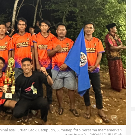
inal asal Juruan Laok, Batuputih, Sumenep foto bersama memamerkan
tropi juara 3. LENSAMADURA/Dok