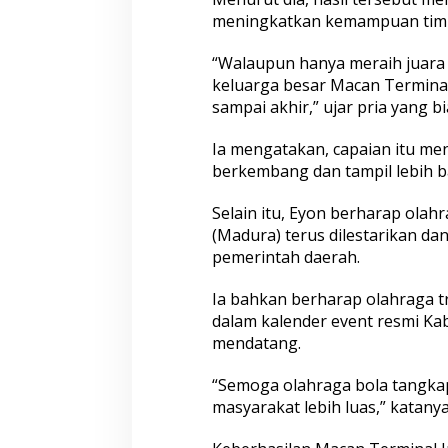
A
meningkatkan kemampuan tim p
n
o
“Walaupun hanya meraih juara 
m
keluarga besar Macan Termina
C
sampai akhir,” ujar pria yang bi
u
p
2
Ia mengatakan, capaian itu men
0
berkembang dan tampil lebih b
2
6
Selain itu, Eyon berharap olah
(Madura) terus dilestarikan da
pemerintah daerah.
Ia bahkan berharap olahraga t
dalam kalender event resmi K
mendatang.
“Semoga olahraga bola tangka
masyarakat lebih luas,” katanya