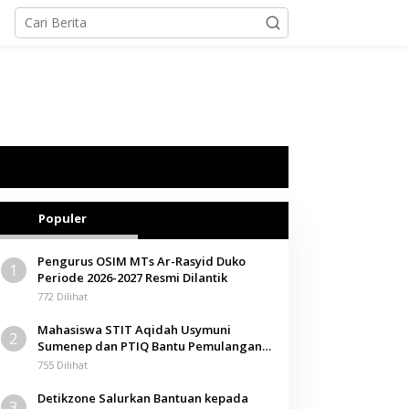
Populer
Pengurus OSIM MTs Ar-Rasyid Duko
1
Periode 2026-2027 Resmi Dilantik
772 Dilihat
Mahasiswa STIT Aqidah Usymuni
2
Sumenep dan PTIQ Bantu Pemulangan
Jenazah WNI Asal Aceh di Malaysia
755 Dilihat
Detikzone Salurkan Bantuan kepada
3