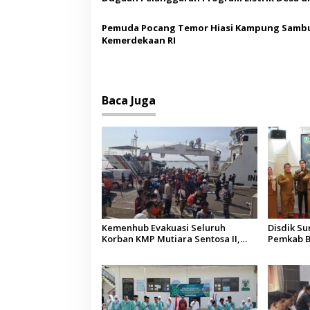
Sumenep
Pemuda Pocang Temor Hiasi Kampung Sambu
Kemerdekaan RI
Baca Juga
Kemenhub Evakuasi Seluruh
Disdik S
Korban KMP Mutiara Sentosa II,
Pemkab B
Operator Diaudit
Terkesan
Budaya