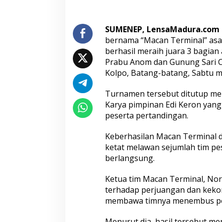
i
T
u
SUMENEP, LensaMadura.com
r
bernama “Macan Terminal” asa
n
berhasil meraih juara 3 bagia
a
Prabu Anom dan Gunung Sari C
m
e
Kolpo, Batang-batang, Sabtu m
n
B
Turnamen tersebut ditutup me
o
Karya pimpinan Edi Keron yang
l
peserta pertandingan.
a
T
a
Keberhasilan Macan Terminal d
n
ketat melawan sejumlah tim pe
g
berlangsung.
k
a
p
Ketua tim Macan Terminal, No
P
terhadap perjuangan dan kek
r
membawa timnya menembus pos
a
b
Menurut dia, hasil tersebut m
u