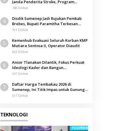
Janda Penderita Stroke, Program
Berbagi Masuki Hari ke-61
748 Dilihat
Disdik Sumenep Jadi Rujukan Pemkab
4
Brebes, Bupati Paramitha Terkesan
Pendidikan Berbasis Budaya
701 Dilihat
Kemenhub Evakuasi Seluruh Korban KMP
5
Mutiara Sentosa II, Operator Diaudit
663 Dilihat
Ansor Tlanakan Dilantik, Fokus Perkuat
6
Ideologi Kader dan Bangun
Kemandirian Ekonomi
547 Dilihat
Daftar Harga Tembakau 2026 di
7
Sumenep, Ini Titik Impas untuk Gunung,
Tegal, dan Sawah
517 Dilihat
TEKNOLOGI