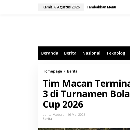
L
Kamis, 6 Agustus 2026
Tambahkan Menu
e
w
a
t
i
k
e
k
o
Beranda
Berita
Nasional
Teknologi
n
t
e
n
Homepage
/
Berita
T
i
Tim Macan Terminal
m
M
3 di Turnamen Bol
a
c
Cup 2026
a
n
T
Lensa Madura
16 Mei 2026
e
Berita
r
m