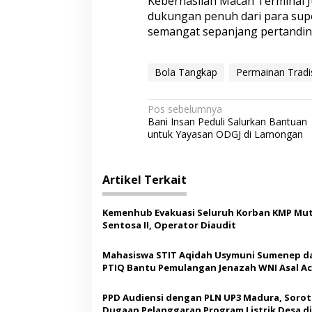
Keberhasilan Macan Terminal 
dukungan penuh dari para sup
semangat sepanjang pertandin
Bola Tangkap
Permainan Tradi
N
Pos sebelumnya
Bani Insan Peduli Salurkan Bantuan
a
untuk Yayasan ODGJ di Lamongan
v
i
Artikel Terkait
g
a
Kemenhub Evakuasi Seluruh Korban KMP Mut
s
Sentosa II, Operator Diaudit
i
Mahasiswa STIT Aqidah Usymuni Sumenep d
p
PTIQ Bantu Pemulangan Jenazah WNI Asal Ac
Malaysia
o
PPD Audiensi dengan PLN UP3 Madura, Sorot
s
Dugaan Pelanggaran Program Listrik Desa di