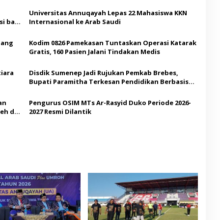
Universitas Annuqayah Lepas 22 Mahasiswa KKN
i bagi
Internasional ke Arab Saudi
Ajang
Kodim 0826 Pamekasan Tuntaskan Operasi Katarak
Gratis, 160 Pasien Jalani Tindakan Medis
iara
Disdik Sumenep Jadi Rujukan Pemkab Brebes,
Bupati Paramitha Terkesan Pendidikan Berbasis
Budaya
an
Pengurus OSIM MTs Ar-Rasyid Duko Periode 2026-
eh di
2027 Resmi Dilantik