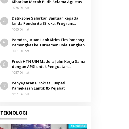
Kibarkan Merah Putih Selama Agustus
1076 Dilihat
Detikzone Salurkan Bantuan kepada
4
Janda Penderita Stroke, Program
Berbagi Masuki Hari ke-61
1065 Dilihat
Pemdes Juruan Laok Kirim Tim Pancong
5
Pamungkas ke Turnamen Bola Tangkap
1061 Dilihat
Prodi HTN UIN Madura Jalin Kerja Sama
6
dengan APSI untuk Penguatan
Kompetensi Mahasiswa
1057 Dilihat
Penyegaran Birokrasi, Bupati
7
Pamekasan Lantik 85 Pejabat
1051 Dilihat
TEKNOLOGI