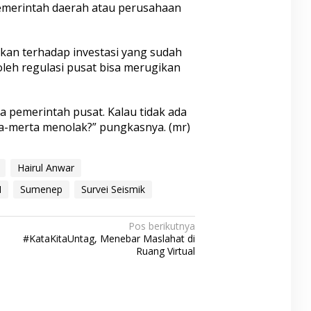
merintah daerah atau perusahaan
an terhadap investasi yang sudah
leh regulasi pusat bisa merugikan
da pemerintah pusat. Kalau tidak ada
ta-merta menolak?” pungkasnya. (mr)
Hairul Anwar
N
Sumenep
Survei Seismik
Pos berikutnya
#KataKitaUntag, Menebar Maslahat di
Ruang Virtual