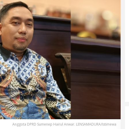
Anggota DPRD Sumenep Hairul Anwar. LENSAMADURA/Istimewa