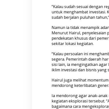
S
“Kalau sudah sesuai dengan regu
e
untuk menghambat investasi. Ka
i
sudah berjalan puluhan tahun,”
s
m
i
Namun ia tidak menampik adany
k
Menurut Hairul, penyelesaian 
K
pendekatan khusus dari pemer
E
sekitar lokasi kegiatan.
I
“Kalau persoalan ini menghamb
segera. Pemerintah daerah haru
sisi lain, ia mengingatkan ag
iklim investasi dan bisnis yang 
Hairul juga melihat momentum 
mendorong keterlibatan generas
Ia mendorong agar anak-anak m
kegiatan eksplorasi tersebut. “
bagaimana cara mengeksplorasi