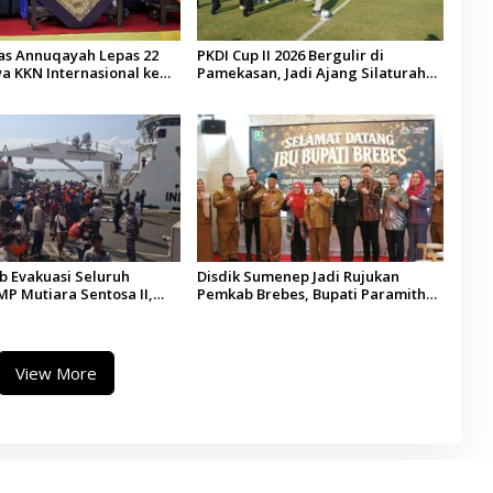
tas Annuqayah Lepas 22
PKDI Cup II 2026 Bergulir di
a KKN Internasional ke
Pamekasan, Jadi Ajang Silaturahmi
di
Kepala Desa se-Madura
 Evakuasi Seluruh
Disdik Sumenep Jadi Rujukan
P Mutiara Sentosa II,
Pemkab Brebes, Bupati Paramitha
 Diaudit
Terkesan Pendidikan Berbasis
Budaya
View More