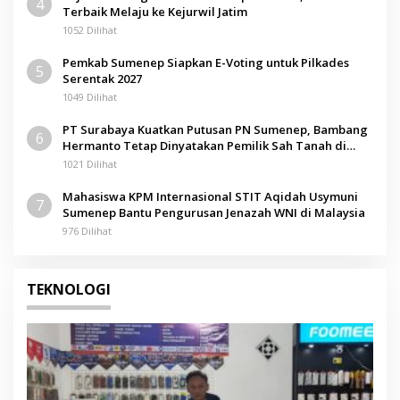
4
Terbaik Melaju ke Kejurwil Jatim
1052 Dilihat
Pemkab Sumenep Siapkan E-Voting untuk Pilkades
5
Serentak 2027
1049 Dilihat
PT Surabaya Kuatkan Putusan PN Sumenep, Bambang
6
Hermanto Tetap Dinyatakan Pemilik Sah Tanah di
Pamolokan
1021 Dilihat
Mahasiswa KPM Internasional STIT Aqidah Usymuni
7
Sumenep Bantu Pengurusan Jenazah WNI di Malaysia
976 Dilihat
TEKNOLOGI