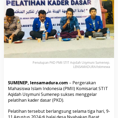
k
s
e
s
G
e
l
a
r
P
e
l
a
Penutupan PKD PMII STIT Aqidah Usymuni Sumenep.
t
LENSAMADURA/Istimewa
i
h
a
SUMENEP, lensamadura.com
– Pergerakan
n
K
Mahasiswa Islam Indonesia (PMII) Komisariat STIT
a
Aqidah Usymuni Sumenep sukses menggelar
d
pelatihan kader dasar (PKD).
e
r
Pelatihan tersebut berlangsung selama tiga hari, 9-
D
a
11 Agustus 2024 di balai desa Nyabakan Barat,