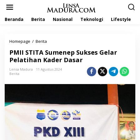
L
e
w
Beranda
Berita
Nasional
Teknologi
Lifestyle
a
t
i
k
Homepage
/
Berita
P
e
M
k
PMII STITA Sumenep Sukses Gelar
I
o
I
Pelatihan Kader Dasar
n
S
t
T
Lensa Madura
11 Agustus 2024
e
Berita
I
n
T
A
S
u
m
e
n
e
p
S
u