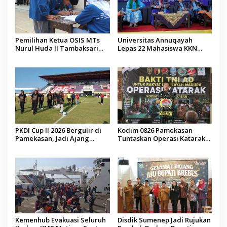
Pemilihan Ketua OSIS MTs
Universitas Annuqayah
Nurul Huda II Tambaksari
Lepas 22 Mahasiswa KKN
Jadi Sarana Pendidikan
Internasional ke Arab Saudi
Demokrasi bagi Siswa
PKDI Cup II 2026 Bergulir di
Kodim 0826 Pamekasan
Pamekasan, Jadi Ajang
Tuntaskan Operasi Katarak
Silaturahmi Kepala Desa se-
Gratis, 160 Pasien Jalani
Madura
Tindakan Medis
Kemenhub Evakuasi Seluruh
Disdik Sumenep Jadi Rujukan