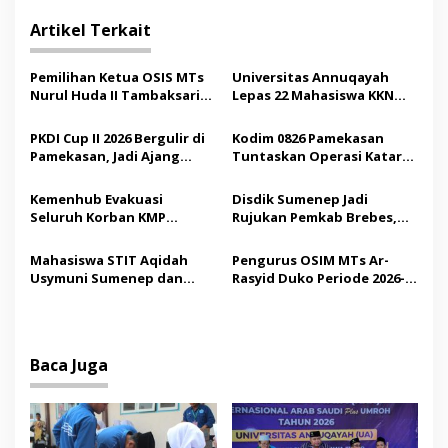
i
g
Artikel Terkait
a
s
Pemilihan Ketua OSIS MTs
Universitas Annuqayah
Nurul Huda II Tambaksari
Lepas 22 Mahasiswa KKN
i
Jadi Sarana Pendidikan
Internasional ke Arab
p
Demokrasi bagi Siswa
Saudi
PKDI Cup II 2026 Bergulir di
Kodim 0826 Pamekasan
Pamekasan, Jadi Ajang
Tuntaskan Operasi Katarak
o
Silaturahmi Kepala Desa se-
Gratis, 160 Pasien Jalani
s
Madura
Tindakan Medis
Kemenhub Evakuasi
Disdik Sumenep Jadi
Seluruh Korban KMP
Rujukan Pemkab Brebes,
Mutiara Sentosa II,
Bupati Paramitha Terkesan
Operator Diaudit
Pendidikan Berbasis
Mahasiswa STIT Aqidah
Pengurus OSIM MTs Ar-
Budaya
Usymuni Sumenep dan
Rasyid Duko Periode 2026-
PTIQ Bantu Pemulangan
2027 Resmi Dilantik
Jenazah WNI Asal Aceh di
Malaysia
Baca Juga