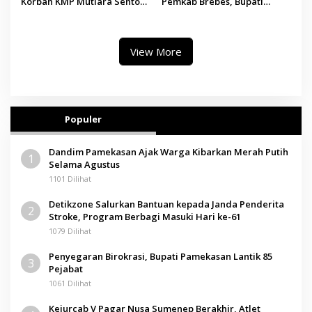
Korban KMP Mutiara Sentosa
Pemkab Brebes, Bupati
II, Operator Diaudit
Paramitha Terkesan
Pendidikan Berbasis Budaya
View More
Populer
Dandim Pamekasan Ajak Warga Kibarkan Merah Putih
1
Selama Agustus
1101 Dilihat
Detikzone Salurkan Bantuan kepada Janda Penderita
2
Stroke, Program Berbagi Masuki Hari ke-61
1079 Dilihat
Penyegaran Birokrasi, Bupati Pamekasan Lantik 85
3
Pejabat
1061 Dilihat
Kejurcab V Pagar Nusa Sumenep Berakhir, Atlet