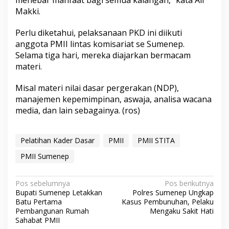
menebar manfaat bagi semua kalangan,” kata Ali
Makki.
Perlu diketahui, pelaksanaan PKD ini diikuti
anggota PMII lintas komisariat se Sumenep.
Selama tiga hari, mereka diajarkan bermacam
materi.
Misal materi nilai dasar pergerakan (NDP),
manajemen kepemimpinan, aswaja, analisa wacana
media, dan lain sebagainya. (ros)
Pelatihan Kader Dasar
PMII
PMII STITA
PMII Sumenep
N
Pos sebelumnya
Pos berikutnya
Bupati Sumenep Letakkan
Polres Sumenep Ungkap
a
Batu Pertama
Kasus Pembunuhan, Pelaku
v
Pembangunan Rumah
Mengaku Sakit Hati
Sahabat PMII