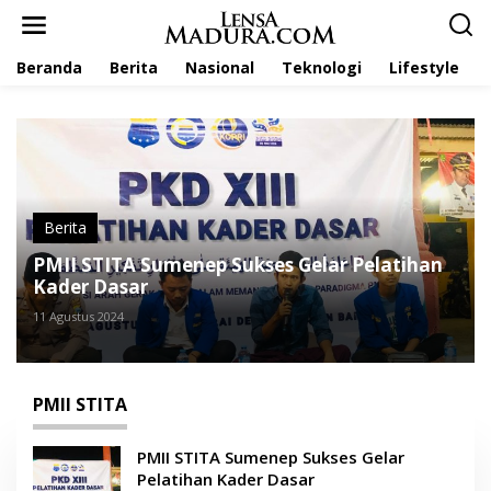
L
e
w
Beranda
Berita
Nasional
Teknologi
Lifestyle
a
t
i
k
e
k
o
n
t
Berita
e
PMII STITA Sumenep Sukses Gelar Pelatihan
n
Kader Dasar
11 Agustus 2024
PMII STITA
PMII STITA Sumenep Sukses Gelar
Pelatihan Kader Dasar