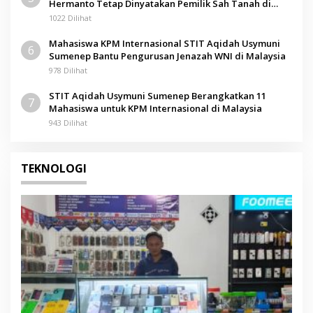
Hermanto Tetap Dinyatakan Pemilik Sah Tanah di
Pamolokan
1022 Dilihat
Mahasiswa KPM Internasional STIT Aqidah Usymuni
6
Sumenep Bantu Pengurusan Jenazah WNI di Malaysia
978 Dilihat
STIT Aqidah Usymuni Sumenep Berangkatkan 11
7
Mahasiswa untuk KPM Internasional di Malaysia
943 Dilihat
TEKNOLOGI