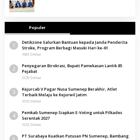
Populer
Detikzone Salurkan Bantuan kepada Janda Penderita
1
Stroke, Program Berbagi Masuki Hari ke-61
1083 Dilihat
Penyegaran Birokrasi, Bupati Pamekasan Lantik 85
2
Pejabat
1070 Dilihat
Kejurcab V Pagar Nusa Sumenep Berakhir, Atlet
3
Terbaik Melaju ke Kejurwil Jatim
1055 Dilihat
Pemkab Sumenep Siapkan E-Voting untuk Pilkades
4
Serentak 2027
1052 Dilihat
PT Surabaya Kuatkan Putusan PN Sumenep, Bambang
5