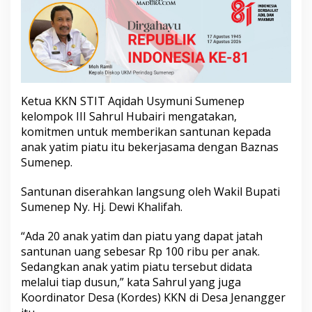
A
n
a
k
Y
a
t
i
Ketua KKN STIT Aqidah Usymuni Sumenep
m
kelompok III Sahrul Hubairi mengatakan,
P
komitmen untuk memberikan santunan kepada
i
a
anak yatim piatu itu bekerjasama dengan Baznas
t
Sumenep.
u
Santunan diserahkan langsung oleh Wakil Bupati
Sumenep Ny. Hj. Dewi Khalifah.
“Ada 20 anak yatim dan piatu yang dapat jatah
santunan uang sebesar Rp 100 ribu per anak.
Sedangkan anak yatim piatu tersebut didata
melalui tiap dusun,” kata Sahrul yang juga
Koordinator Desa (Kordes) KKN di Desa Jenangger