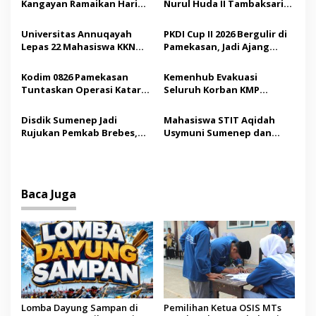
Kangayan Ramaikan Hari
Nurul Huda II Tambaksari
i
Jadi ke-757 Kabupaten
Jadi Sarana Pendidikan
p
Sumenep
Demokrasi bagi Siswa
Universitas Annuqayah
PKDI Cup II 2026 Bergulir di
Lepas 22 Mahasiswa KKN
Pamekasan, Jadi Ajang
o
Internasional ke Arab
Silaturahmi Kepala Desa se-
s
Saudi
Madura
Kodim 0826 Pamekasan
Kemenhub Evakuasi
Tuntaskan Operasi Katarak
Seluruh Korban KMP
Gratis, 160 Pasien Jalani
Mutiara Sentosa II,
Tindakan Medis
Operator Diaudit
Disdik Sumenep Jadi
Mahasiswa STIT Aqidah
Rujukan Pemkab Brebes,
Usymuni Sumenep dan
Bupati Paramitha Terkesan
PTIQ Bantu Pemulangan
Pendidikan Berbasis
Jenazah WNI Asal Aceh di
Budaya
Malaysia
Baca Juga
Lomba Dayung Sampan di
Pemilihan Ketua OSIS MTs