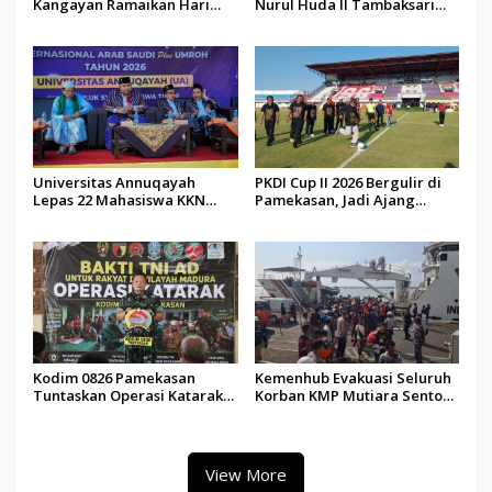
Kangayan Ramaikan Hari
Nurul Huda II Tambaksari
Jadi ke-757 Kabupaten
Jadi Sarana Pendidikan
Sumenep
Demokrasi bagi Siswa
Universitas Annuqayah
PKDI Cup II 2026 Bergulir di
Lepas 22 Mahasiswa KKN
Pamekasan, Jadi Ajang
Internasional ke Arab Saudi
Silaturahmi Kepala Desa se-
Madura
Kodim 0826 Pamekasan
Kemenhub Evakuasi Seluruh
Tuntaskan Operasi Katarak
Korban KMP Mutiara Sentosa
Gratis, 160 Pasien Jalani
II, Operator Diaudit
Tindakan Medis
View More