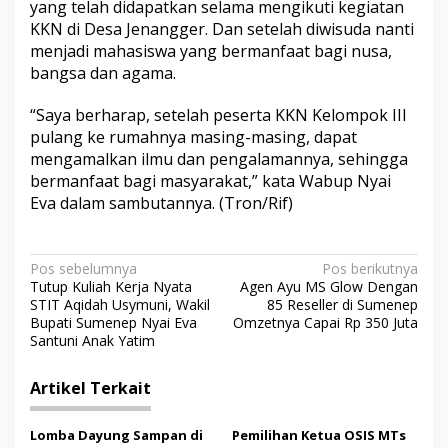
yang telah didapatkan selama mengikuti kegiatan
KKN di Desa Jenangger. Dan setelah diwisuda nanti
menjadi mahasiswa yang bermanfaat bagi nusa,
bangsa dan agama.
“Saya berharap, setelah peserta KKN Kelompok III
pulang ke rumahnya masing-masing, dapat
mengamalkan ilmu dan pengalamannya, sehingga
bermanfaat bagi masyarakat,” kata Wabup Nyai
Eva dalam sambutannya. (Tron/Rif)
N
Pos sebelumnya
Pos berikutnya
Tutup Kuliah Kerja Nyata
Agen Ayu MS Glow Dengan
a
STIT Aqidah Usymuni, Wakil
85 Reseller di Sumenep
v
Bupati Sumenep Nyai Eva
Omzetnya Capai Rp 350 Juta
Santuni Anak Yatim
i
g
Artikel Terkait
a
s
Lomba Dayung Sampan di
Pemilihan Ketua OSIS MTs