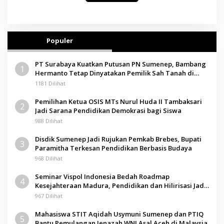
Populer
PT Surabaya Kuatkan Putusan PN Sumenep, Bambang
1
Hermanto Tetap Dinyatakan Pemilik Sah Tanah di
Pamolokan
1181 Dilihat
Pemilihan Ketua OSIS MTs Nurul Huda II Tambaksari
2
Jadi Sarana Pendidikan Demokrasi bagi Siswa
988 Dilihat
Disdik Sumenep Jadi Rujukan Pemkab Brebes, Bupati
3
Paramitha Terkesan Pendidikan Berbasis Budaya
968 Dilihat
Seminar Vispol Indonesia Bedah Roadmap
4
Kesejahteraan Madura, Pendidikan dan Hilirisasi Jadi
Kunci
967 Dilihat
Mahasiswa STIT Aqidah Usymuni Sumenep dan PTIQ
5
Bantu Pemulangan Jenazah WNI Asal Aceh di Malaysia