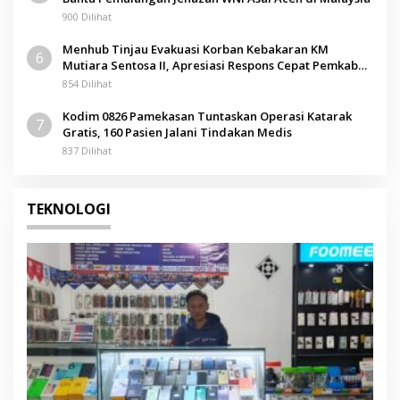
900 Dilihat
Menhub Tinjau Evakuasi Korban Kebakaran KM
6
Mutiara Sentosa II, Apresiasi Respons Cepat Pemkab
Sumenep
854 Dilihat
Kodim 0826 Pamekasan Tuntaskan Operasi Katarak
7
Gratis, 160 Pasien Jalani Tindakan Medis
837 Dilihat
TEKNOLOGI