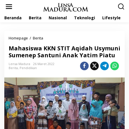
L
e
w
Beranda
Berita
Nasional
Teknologi
Lifestyle
a
t
i
k
Homepage
/
Berita
M
e
a
k
Mahasiswa KKN STIT Aqidah Usymuni
h
o
a
Sumenep Santuni Anak Yatim Piatu
n
s
t
i
Lensa Madura
26 Maret 2022
e
Berita
,
Pendidikan
s
n
w
a
K
K
N
S
T
I
T
A
q