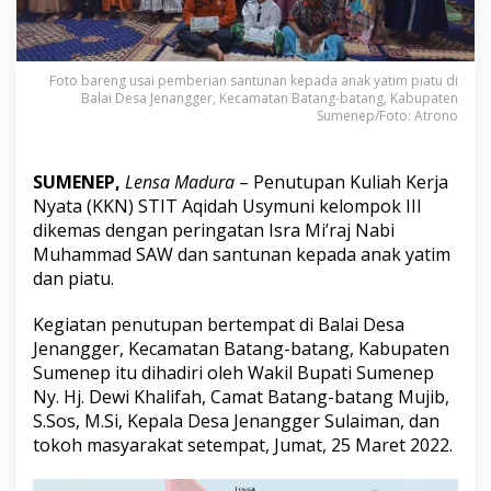
i
d
a
h
Foto bareng usai pemberian santunan kepada anak yatim piatu di
U
Balai Desa Jenangger, Kecamatan Batang-batang, Kabupaten
s
Sumenep/Foto: Atrono
y
m
u
SUMENEP,
Lensa Madura
– Penutupan Kuliah Kerja
n
Nyata (KKN) STIT Aqidah Usymuni kelompok III
i
S
dikemas dengan peringatan Isra Mi’raj Nabi
u
Muhammad SAW dan santunan kepada anak yatim
m
dan piatu.
e
n
Kegiatan penutupan bertempat di Balai Desa
e
p
Jenangger, Kecamatan Batang-batang, Kabupaten
S
Sumenep itu dihadiri oleh Wakil Bupati Sumenep
a
Ny. Hj. Dewi Khalifah, Camat Batang-batang Mujib,
n
S.Sos, M.Si, Kepala Desa Jenangger Sulaiman, dan
t
u
tokoh masyarakat setempat, Jumat, 25 Maret 2022.
n
i