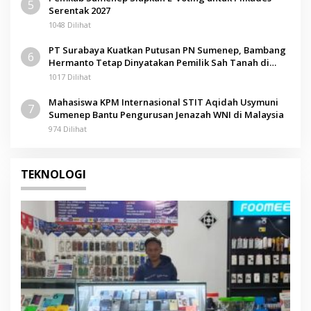
5
Serentak 2027
1048 Dilihat
PT Surabaya Kuatkan Putusan PN Sumenep, Bambang
6
Hermanto Tetap Dinyatakan Pemilik Sah Tanah di
Pamolokan
1017 Dilihat
Mahasiswa KPM Internasional STIT Aqidah Usymuni
7
Sumenep Bantu Pengurusan Jenazah WNI di Malaysia
974 Dilihat
TEKNOLOGI