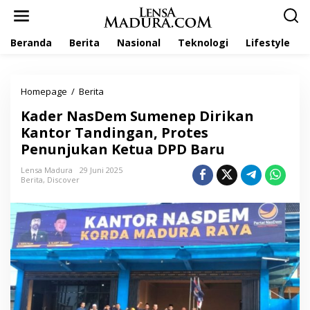
L
e
w
Beranda
Berita
Nasional
Teknologi
Lifestyle
a
t
i
k
Homepage
/
Berita
K
e
a
k
Kader NasDem Sumenep Dirikan
d
o
e
Kantor Tandingan, Protes
n
r
t
Penunjukan Ketua DPD Baru
N
e
a
n
Lensa Madura
29 Juni 2025
s
Berita
,
Discover
D
e
m
S
u
m
e
n
e
p