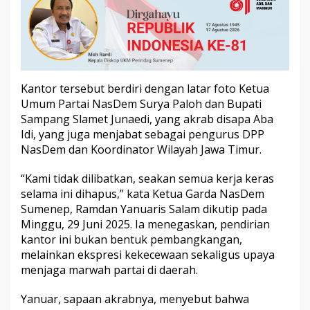
o
t
e
s
P
e
n
Kantor tersebut berdiri dengan latar foto Ketua
u
Umum Partai NasDem Surya Paloh dan Bupati
n
Sampang Slamet Junaedi, yang akrab disapa Aba
j
u
Idi, yang juga menjabat sebagai pengurus DPP
k
NasDem dan Koordinator Wilayah Jawa Timur.
a
n
“Kami tidak dilibatkan, seakan semua kerja keras
K
selama ini dihapus,” kata Ketua Garda NasDem
e
t
Sumenep, Ramdan Yanuaris Salam dikutip pada
u
Minggu, 29 Juni 2025. Ia menegaskan, pendirian
a
kantor ini bukan bentuk pembangkangan,
D
melainkan ekspresi kekecewaan sekaligus upaya
P
D
menjaga marwah partai di daerah.
B
a
Yanuar, sapaan akrabnya, menyebut bahwa
r