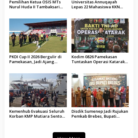
Pemilihan Ketua OSIS MTs
Universitas Annuqayah
Nurul Huda II Tambaksari
Lepas 22 Mahasiswa KKN
Jadi Sarana Pendidikan
Internasional ke Arab Saudi
Demokrasi bagi Siswa
PKDI Cup II 2026 Bergulir di
Kodim 0826 Pamekasan
Pamekasan, Jadi Ajang
Tuntaskan Operasi Katarak
Silaturahmi Kepala Desa se-
Gratis, 160 Pasien Jalani
Madura
Tindakan Medis
Kemenhub Evakuasi Seluruh
Disdik Sumenep Jadi Rujukan
Korban KMP Mutiara Sentosa
Pemkab Brebes, Bupati
II, Operator Diaudit
Paramitha Terkesan
Pendidikan Berbasis Budaya