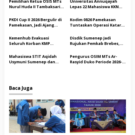
a
Pemilihan Ketua OSIS MTs
Universitas Annuqayah
s
Nurul Huda II Tambaksari
Lepas 22 Mahasiswa KKN
Jadi Sarana Pendidikan
Internasional ke Arab
i
Demokrasi bagi Siswa
Saudi
PKDI Cup II 2026 Bergulir di
Kodim 0826 Pamekasan
p
Pamekasan, Jadi Ajang
Tuntaskan Operasi Katarak
Silaturahmi Kepala Desa se-
Gratis, 160 Pasien Jalani
o
Madura
Tindakan Medis
Kemenhub Evakuasi
Disdik Sumenep Jadi
s
Seluruh Korban KMP
Rujukan Pemkab Brebes,
Mutiara Sentosa II,
Bupati Paramitha Terkesan
Operator Diaudit
Pendidikan Berbasis
Mahasiswa STIT Aqidah
Pengurus OSIM MTs Ar-
Budaya
Usymuni Sumenep dan
Rasyid Duko Periode 2026-
PTIQ Bantu Pemulangan
2027 Resmi Dilantik
Jenazah WNI Asal Aceh di
Malaysia
Baca Juga