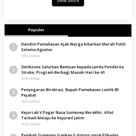
View More
Populer
Dandim Pamekasan Ajak Warga Kibarkan Merah Putih
1
Selama Agustus
1093 Dilihat
Detikzone Salurkan Bantuan kepada Janda Penderita
2
Stroke, Program Berbagi Masuki Hari ke-61
1070 Dilihat
Penyegaran Birokrasi, Bupati Pamekasan Lantik 85
3
Pejabat
1055 Dilihat
Kejurcab V Pagar Nusa Sumenep Berakhir, Atlet
4
Terbaik Melaju ke Kejurwil Jatim
1052 Dilihat
Pemkab Sumenep Siapkan E-Voting untuk Pilkades