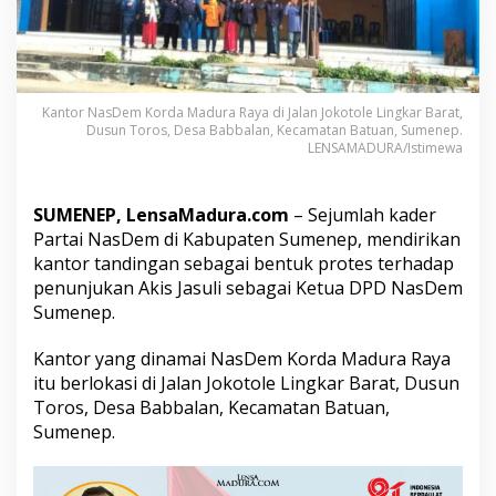
D
i
r
i
k
a
Kantor NasDem Korda Madura Raya di Jalan Jokotole Lingkar Barat,
n
Dusun Toros, Desa Babbalan, Kecamatan Batuan, Sumenep.
LENSAMADURA/Istimewa
K
a
n
t
SUMENEP, LensaMadura.com
– Sejumlah kader
o
Partai NasDem di Kabupaten Sumenep, mendirikan
r
kantor tandingan sebagai bentuk protes terhadap
T
penunjukan Akis Jasuli sebagai Ketua DPD NasDem
a
n
Sumenep.
d
i
Kantor yang dinamai NasDem Korda Madura Raya
n
itu berlokasi di Jalan Jokotole Lingkar Barat, Dusun
g
Toros, Desa Babbalan, Kecamatan Batuan,
a
n
Sumenep.
,
P
r