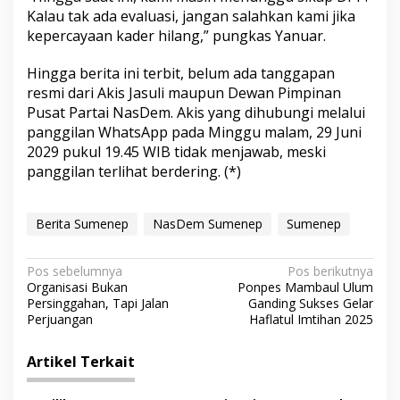
Kalau tak ada evaluasi, jangan salahkan kami jika
kepercayaan kader hilang,” pungkas Yanuar.
Hingga berita ini terbit, belum ada tanggapan
resmi dari Akis Jasuli maupun Dewan Pimpinan
Pusat Partai NasDem. Akis yang dihubungi melalui
panggilan WhatsApp pada Minggu malam, 29 Juni
2029 pukul 19.45 WIB tidak menjawab, meski
panggilan terlihat berdering. (*)
Berita Sumenep
NasDem Sumenep
Sumenep
N
Pos sebelumnya
Pos berikutnya
Organisasi Bukan
Ponpes Mambaul Ulum
a
Persinggahan, Tapi Jalan
Ganding Sukses Gelar
v
Perjuangan
Haflatul Imtihan 2025
i
Artikel Terkait
g