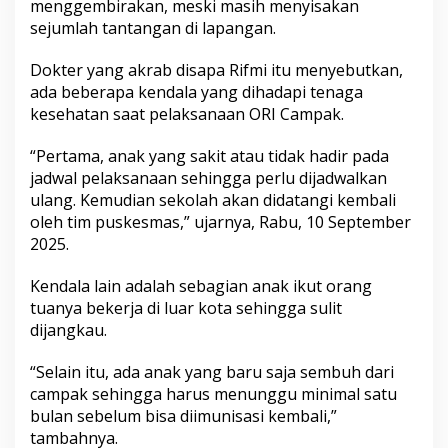
menggembirakan, meski masih menyisakan
s
sejumlah tantangan di lapangan.
e
n
,
Dokter yang akrab disapa Rifmi itu menyebutkan,
M
ada beberapa kendala yang dihadapi tenaga
a
kesehatan saat pelaksanaan ORI Campak.
s
i
“Pertama, anak yang sakit atau tidak hadir pada
h
A
jadwal pelaksanaan sehingga perlu dijadwalkan
d
ulang. Kemudian sekolah akan didatangi kembali
a
oleh tim puskesmas,” ujarnya, Rabu, 10 September
K
2025.
e
n
d
Kendala lain adalah sebagian anak ikut orang
a
tuanya bekerja di luar kota sehingga sulit
l
dijangkau.
a
d
“Selain itu, ada anak yang baru saja sembuh dari
i
L
campak sehingga harus menunggu minimal satu
a
bulan sebelum bisa diimunisasi kembali,”
p
tambahnya.
a