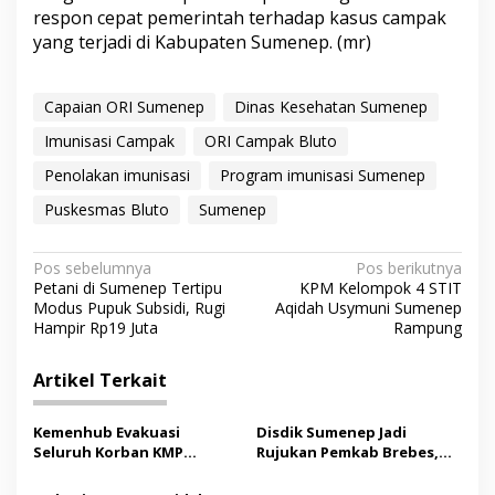
respon cepat pemerintah terhadap kasus campak
yang terjadi di Kabupaten Sumenep. (mr)
Capaian ORI Sumenep
Dinas Kesehatan Sumenep
Imunisasi Campak
ORI Campak Bluto
Penolakan imunisasi
Program imunisasi Sumenep
Puskesmas Bluto
Sumenep
N
Pos sebelumnya
Pos berikutnya
Petani di Sumenep Tertipu
KPM Kelompok 4 STIT
a
Modus Pupuk Subsidi, Rugi
Aqidah Usymuni Sumenep
v
Hampir Rp19 Juta
Rampung
i
Artikel Terkait
g
a
Kemenhub Evakuasi
Disdik Sumenep Jadi
s
Seluruh Korban KMP
Rujukan Pemkab Brebes,
Mutiara Sentosa II,
Bupati Paramitha Terkesan
i
Operator Diaudit
Pendidikan Berbasis