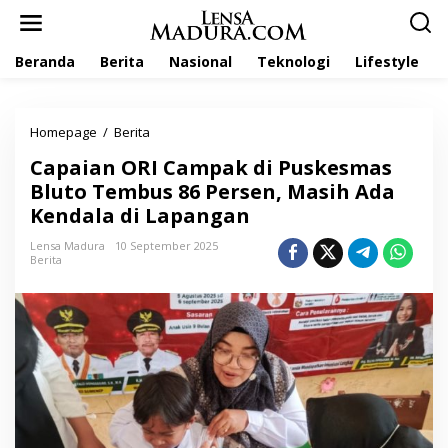
L
e
w
Beranda
Berita
Nasional
Teknologi
Lifestyle
a
t
i
k
Homepage
/
Berita
C
e
a
k
Capaian ORI Campak di Puskesmas
p
o
a
Bluto Tembus 86 Persen, Masih Ada
n
i
t
Kendala di Lapangan
a
e
n
n
Lensa Madura
10 September 2025
O
Berita
R
I
C
a
m
p
a
k
d
i