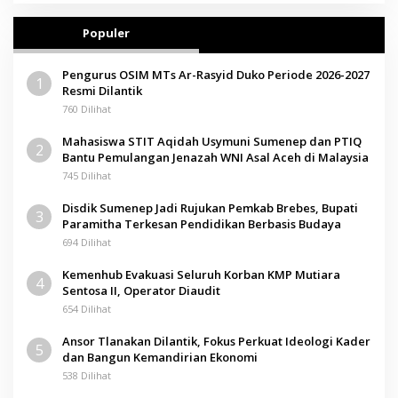
Populer
Pengurus OSIM MTs Ar-Rasyid Duko Periode 2026-2027
1
Resmi Dilantik
760 Dilihat
Mahasiswa STIT Aqidah Usymuni Sumenep dan PTIQ
2
Bantu Pemulangan Jenazah WNI Asal Aceh di Malaysia
745 Dilihat
Disdik Sumenep Jadi Rujukan Pemkab Brebes, Bupati
3
Paramitha Terkesan Pendidikan Berbasis Budaya
694 Dilihat
Kemenhub Evakuasi Seluruh Korban KMP Mutiara
4
Sentosa II, Operator Diaudit
654 Dilihat
Ansor Tlanakan Dilantik, Fokus Perkuat Ideologi Kader
5
dan Bangun Kemandirian Ekonomi
538 Dilihat