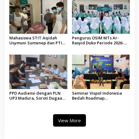
Mahasiswa STIT Aqidah
Pengurus OSIM MTs Ar-
Usymuni Sumenep dan PTIQ
Rasyid Duko Periode 2026-
Bantu Pemulangan Jenazah
2027 Resmi Dilantik
WNI Asal Aceh di Malaysia
PPD Audiensi dengan PLN
Seminar Vispol Indonesia
UP3 Madura, Soroti Dugaan
Bedah Roadmap
Pelanggaran Program Listrik
Kesejahteraan Madura,
Desa di Sumenep
Pendidikan dan Hilirisasi
Jadi Kunci
View More