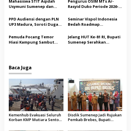
Mahasiswa STIT Aqidah
Pengurus OSIM MTs Ar-
p
Budaya
Usymuni Sumenep dan
Rasyid Duko Periode 2026-
PTIQ Bantu Pemulangan
2027 Resmi Dilantik
o
Jenazah WNI Asal Aceh di
PPD Audiensi dengan PLN
Seminar Vispol Indonesia
s
Malaysia
UP3 Madura, Soroti Dugaan
Bedah Roadmap
Pelanggaran Program
Kesejahteraan Madura,
Listrik Desa di Sumenep
Pendidikan dan Hilirisasi
Pemuda Pocang Temor
Jelang HUT Ke-81 RI, Bupati
Jadi Kunci
Hiasi Kampung Sambut
Sumenep Serahkan
Hari Kemerdekaan RI
Bendera Merah Putih
kepada ASN
Baca Juga
Kemenhub Evakuasi Seluruh
Disdik Sumenep Jadi Rujukan
Korban KMP Mutiara Sentosa
Pemkab Brebes, Bupati
II, Operator Diaudit
Paramitha Terkesan
Pendidikan Berbasis Budaya