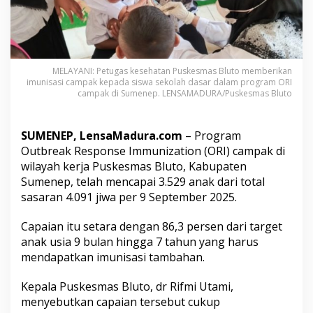
P
u
s
k
e
s
MELAYANI: Petugas kesehatan Puskesmas Bluto memberikan
m
imunisasi campak kepada siswa sekolah dasar dalam program ORI
campak di Sumenep. LENSAMADURA/Puskesmas Bluto
a
s
B
l
SUMENEP, LensaMadura.com
– Program
u
Outbreak Response Immunization (ORI) campak di
t
wilayah kerja Puskesmas Bluto, Kabupaten
o
Sumenep, telah mencapai 3.529 anak dari total
T
e
sasaran 4.091 jiwa per 9 September 2025.
m
b
Capaian itu setara dengan 86,3 persen dari target
u
anak usia 9 bulan hingga 7 tahun yang harus
s
mendapatkan imunisasi tambahan.
8
6
P
Kepala Puskesmas Bluto, dr Rifmi Utami,
e
menyebutkan capaian tersebut cukup
r