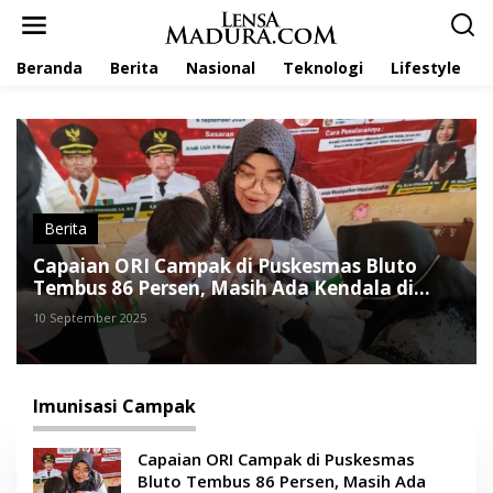
L
e
w
Beranda
Berita
Nasional
Teknologi
Lifestyle
a
t
i
k
e
k
o
n
t
Berita
e
Capaian ORI Campak di Puskesmas Bluto
n
Tembus 86 Persen, Masih Ada Kendala di
Lapangan
10 September 2025
Imunisasi Campak
Capaian ORI Campak di Puskesmas
Bluto Tembus 86 Persen, Masih Ada