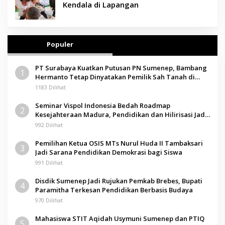
Kendala di Lapangan
Populer
PT Surabaya Kuatkan Putusan PN Sumenep, Bambang
1
Hermanto Tetap Dinyatakan Pemilik Sah Tanah di
Pamolokan
1183 Dilihat
Seminar Vispol Indonesia Bedah Roadmap
2
Kesejahteraan Madura, Pendidikan dan Hilirisasi Jadi
Kunci
992 Dilihat
Pemilihan Ketua OSIS MTs Nurul Huda II Tambaksari
3
Jadi Sarana Pendidikan Demokrasi bagi Siswa
991 Dilihat
Disdik Sumenep Jadi Rujukan Pemkab Brebes, Bupati
4
Paramitha Terkesan Pendidikan Berbasis Budaya
970 Dilihat
Mahasiswa STIT Aqidah Usymuni Sumenep dan PTIQ
5