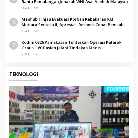
Bantu Pemulangan Jenazah WNI Asal Aceh di Malaysia
904 Dilihat
Menhub Tinjau Evakuasi Korban Kebakaran KM
6
Mutiara Sentosa II, Apresiasi Respons Cepat Pemkab
Sumenep
854 Dilihat
Kodim 0826 Pamekasan Tuntaskan Operasi Katarak
7
Gratis, 160 Pasien Jalani Tindakan Medis
839 Dilihat
TEKNOLOGI