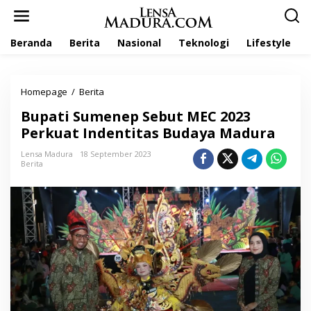
L
e
w
Beranda
Berita
Nasional
Teknologi
Lifestyle
a
t
i
k
Homepage
/
Berita
B
e
u
k
Bupati Sumenep Sebut MEC 2023
p
o
a
Perkuat Indentitas Budaya Madura
n
t
t
i
Lensa Madura
18 September 2023
e
Berita
S
n
u
m
e
n
e
p
S
e
b
u
t