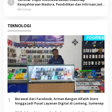
7
Kesejahteraan Madura, Pendidikan dan Hilirisasi Jadi
Kunci
889 Dilihat
TEKNOLOGI
1
Berawal dari Facebook, Arman Bangun Alfatih Store
hingga Jadi Pusat Layanan Digital di Lenteng, Sumenep