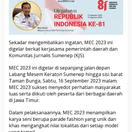
u
d
a
y
a
M
a
d
Sekadar mengembalikan ingatan, MEC 2023 ini
u
digelar berkat kerjasama pemerintah daerah dan
r
Komunitas Jurnalis Sumenep (KJS).
a
MEC 2023 ini digelar di sepanjang jalan depan
Labang Mesem Keraton Sumenep hingga sisi barat
Taman Bunga, Sabtu, 16 September 2023 malam.
MEC 2023 sukses menyedot perhatian masyarakat
luas serta diikuti oleh peserta dari berbagai daerah
di Jawa Timur.
Dalam pelaksanaannya, MEC 2023 menampilkan
karya seni berupa parade fashion yang unik dan
khas mengangkat nilai lokalitas dari setiap model
yang tampil.