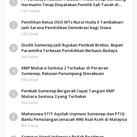
1
Hermanto Tetap Dinyatakan Pemilik Sah Tanah di
Pamolokan
1181 Dilihat
Pemilihan Ketua OSIS MTs Nurul Huda II Tambaksari
2
Jadi Sarana Pendidikan Demokrasi bagi Siswa
978 Dilihat
Disdik Sumenep Jadi Rujukan Pemkab Brebes, Bupati
3
Paramitha Terkesan Pendidikan Berbasis Budaya
964 Dilihat
KMP Mutiara Sentosa 2 Terbakar di Perairan
4
Sumenep, Ratusan Penumpang Dievakuasi
958 Dilihat
Pemkab Sumenep Bergerak Cepat Tangani KMP
5
Mutiara Sentosa 2 yang Terbakar
904 Dilihat
Mahasiswa STIT Aqidah Usymuni Sumenep dan PTIQ
6
Bantu Pemulangan Jenazah WNI Asal Aceh di Malaysia
892 Dilihat
Seminar Vispol Indonesia Bedah Roadmap