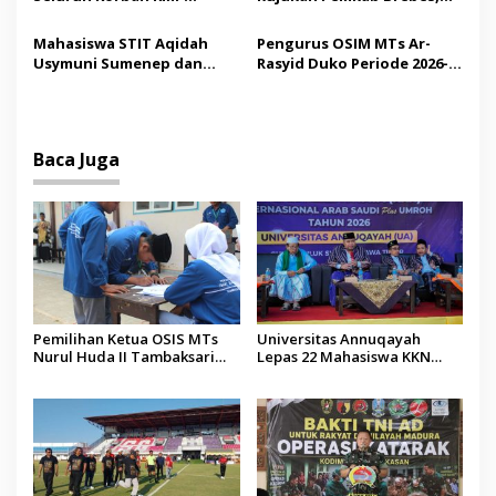
Mutiara Sentosa II,
Bupati Paramitha Terkesan
Operator Diaudit
Pendidikan Berbasis
Mahasiswa STIT Aqidah
Pengurus OSIM MTs Ar-
Budaya
Usymuni Sumenep dan
Rasyid Duko Periode 2026-
PTIQ Bantu Pemulangan
2027 Resmi Dilantik
Jenazah WNI Asal Aceh di
Malaysia
Baca Juga
Pemilihan Ketua OSIS MTs
Universitas Annuqayah
Nurul Huda II Tambaksari
Lepas 22 Mahasiswa KKN
Jadi Sarana Pendidikan
Internasional ke Arab Saudi
Demokrasi bagi Siswa