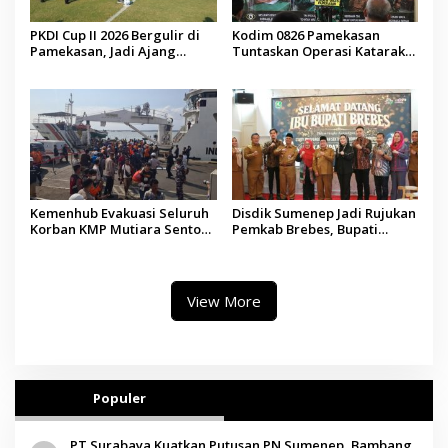
PKDI Cup II 2026 Bergulir di
Kodim 0826 Pamekasan
Pamekasan, Jadi Ajang
Tuntaskan Operasi Katarak
Silaturahmi Kepala Desa se-
Gratis, 160 Pasien Jalani
Madura
Tindakan Medis
Kemenhub Evakuasi Seluruh
Disdik Sumenep Jadi Rujukan
Korban KMP Mutiara Sentosa
Pemkab Brebes, Bupati
II, Operator Diaudit
Paramitha Terkesan
Pendidikan Berbasis Budaya
View More
Populer
PT Surabaya Kuatkan Putusan PN Sumenep, Bambang