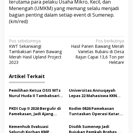
terutama para pelaku Usaha Mikro, Kecil, dan
Menengah (UMKM) yang memang selalu menjadi
bagian penting dalam setiap event di Sumenep.
(km/red)
N
Pos sebelumnya
Pos berikutnya
KWT Sekarwangi
Hasil Panen Bawang Merah
a
Tambaksari Panen Bawang
Varietas Rubaru di Desa
v
Merah Hasil Upland Project
Rajun Capai 13,6 Ton per
2023
Hektare
i
g
Artikel Terkait
a
s
Pemilihan Ketua OSIS MTs
Universitas Annuqayah
Nurul Huda II Tambaksari
Lepas 22 Mahasiswa KKN
i
Jadi Sarana Pendidikan
Internasional ke Arab
p
Demokrasi bagi Siswa
Saudi
PKDI Cup II 2026 Bergulir di
Kodim 0826 Pamekasan
Pamekasan, Jadi Ajang
Tuntaskan Operasi Katarak
o
Silaturahmi Kepala Desa se-
Gratis, 160 Pasien Jalani
s
Madura
Tindakan Medis
Kemenhub Evakuasi
Disdik Sumenep Jadi
Seluruh Korban KMP
Rujukan Pemkab Brebes,