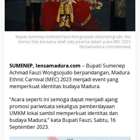
M
E
C
2
0
2
3
Bupati Sumenep Achmad Fauzi Wongsojudo didampingi istri, Nia
Kurnia, foto bersama salah satu peserta dalam acara MEC 2023
P
(lensamadura.com/istimewa)
e
r
k
u
SUMENEP, lensamadura.com
– Bupati Sumenep
a
Achmad Fauzi Wongsojudo berpandangan, Madura
t
Ethnic Carnival (MEC) 2023 menjadi event yang
I
memperkuat identitas budaya Madura.
n
d
e
“Acara seperti ini semoga dapat menjadi ajang
n
promosi pariwisata sekaligus pemberdayaan
t
UMKM lokal sambil memperkuat identitas dan
i
budaya Madura,” kata Bupati Fauzi, Sabtu, 16
t
September 2023.
a
s
B