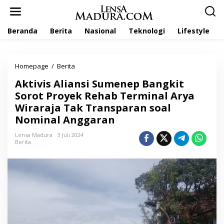
L
e
w
Beranda
Berita
Nasional
Teknologi
Lifestyle
a
t
i
k
Homepage
/
Berita
A
e
k
k
Aktivis Aliansi Sumenep Bangkit
t
o
i
Sorot Proyek Rehab Terminal Arya
n
v
t
Wiraraja Tak Transparan soal
i
e
Nominal Anggaran
s
n
A
Lensa Madura
3 Juli 2024
l
Berita
i
a
n
s
i
S
u
m
e