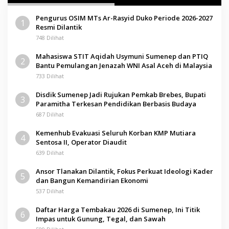
Pengurus OSIM MTs Ar-Rasyid Duko Periode 2026-2027
1
Resmi Dilantik
748 Dilihat
Mahasiswa STIT Aqidah Usymuni Sumenep dan PTIQ
2
Bantu Pemulangan Jenazah WNI Asal Aceh di Malaysia
733 Dilihat
Disdik Sumenep Jadi Rujukan Pemkab Brebes, Bupati
3
Paramitha Terkesan Pendidikan Berbasis Budaya
687 Dilihat
Kemenhub Evakuasi Seluruh Korban KMP Mutiara
4
Sentosa II, Operator Diaudit
639 Dilihat
Ansor Tlanakan Dilantik, Fokus Perkuat Ideologi Kader
5
dan Bangun Kemandirian Ekonomi
537 Dilihat
Daftar Harga Tembakau 2026 di Sumenep, Ini Titik
6
Impas untuk Gunung, Tegal, dan Sawah