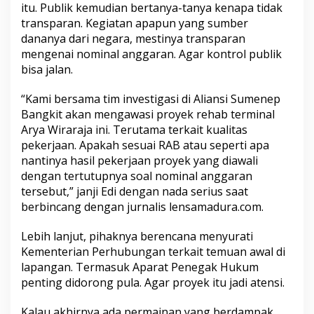
itu. Publik kemudian bertanya-tanya kenapa tidak
r
a
transparan. Kegiatan apapun yang sumber
n
dananya dari negara, mestinya transparan
s
mengenai nominal anggaran. Agar kontrol publik
p
bisa jalan.
a
r
a
“Kami bersama tim investigasi di Aliansi Sumenep
n
Bangkit akan mengawasi proyek rehab terminal
s
Arya Wiraraja ini. Terutama terkait kualitas
o
pekerjaan. Apakah sesuai RAB atau seperti apa
a
nantinya hasil pekerjaan proyek yang diawali
l
N
dengan tertutupnya soal nominal anggaran
o
tersebut,” janji Edi dengan nada serius saat
m
berbincang dengan jurnalis lensamadura.com.
i
n
Lebih lanjut, pihaknya berencana menyurati
a
l
Kementerian Perhubungan terkait temuan awal di
A
lapangan. Termasuk Aparat Penegak Hukum
n
penting didorong pula. Agar proyek itu jadi atensi.
g
g
Kalau akhirnya ada permainan yang berdampak
a