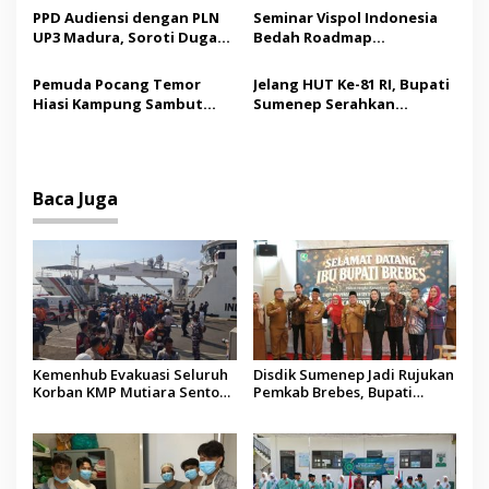
Jenazah WNI Asal Aceh di
o
PPD Audiensi dengan PLN
Seminar Vispol Indonesia
Malaysia
UP3 Madura, Soroti Dugaan
Bedah Roadmap
s
Pelanggaran Program
Kesejahteraan Madura,
Listrik Desa di Sumenep
Pendidikan dan Hilirisasi
Pemuda Pocang Temor
Jelang HUT Ke-81 RI, Bupati
Jadi Kunci
Hiasi Kampung Sambut
Sumenep Serahkan
Hari Kemerdekaan RI
Bendera Merah Putih
kepada ASN
Baca Juga
Kemenhub Evakuasi Seluruh
Disdik Sumenep Jadi Rujukan
Korban KMP Mutiara Sentosa
Pemkab Brebes, Bupati
II, Operator Diaudit
Paramitha Terkesan
Pendidikan Berbasis Budaya