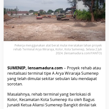
n
e
p
B
a
n
g
k
i
t
Pekerja menggunakan alat berat mulai meratakan lahan proyek
S
rehab Terminal Arya Wiraraja, Kolor, Kota Sumenep, Selasa 2 Juli
o
2024. (lensamadura.com/YANTO)
r
o
t
SUMENEP, lensamadura.com
– Proyek rehab atau
P
r
revitalisasi terminal tipe A Arya Wiraraja Sumenep
o
yang telah dimulai sekitar sebulan lalu mendapat
y
sorotan.
e
k
Masalahnya, rehab terminal yang berlokasi di
R
e
Kolor, Kecamatan Kota Sumenep itu oleh Bagus
h
Junaidi Ketua Aliansi Sumenep Bangkit dinilai tak
a