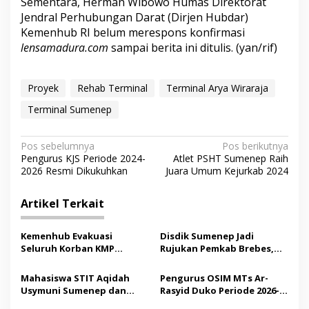
Sementara, Herman Wibowo Humas Direktorat
Jendral Perhubungan Darat (Dirjen Hubdar)
Kemenhub RI belum merespons konfirmasi
lensamadura.com
sampai berita ini ditulis. (yan/rif)
Proyek
Rehab Terminal
Terminal Arya Wiraraja
Terminal Sumenep
N
Pos sebelumnya
Pos berikutnya
Pengurus KJS Periode 2024-
Atlet PSHT Sumenep Raih
a
2026 Resmi Dikukuhkan
Juara Umum Kejurkab 2024
v
i
Artikel Terkait
g
Kemenhub Evakuasi
Disdik Sumenep Jadi
a
Seluruh Korban KMP
Rujukan Pemkab Brebes,
s
Mutiara Sentosa II,
Bupati Paramitha Terkesan
Operator Diaudit
Pendidikan Berbasis
Mahasiswa STIT Aqidah
Pengurus OSIM MTs Ar-
i
Budaya
Usymuni Sumenep dan
Rasyid Duko Periode 2026-
p
PTIQ Bantu Pemulangan
2027 Resmi Dilantik