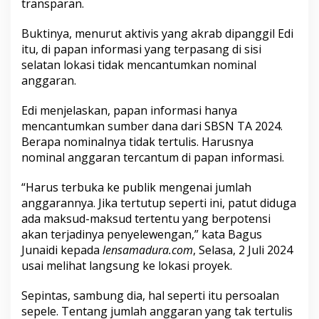
transparan.
b
T
Buktinya, menurut aktivis yang akrab dipanggil Edi
e
r
itu, di papan informasi yang terpasang di sisi
m
selatan lokasi tidak mencantumkan nominal
i
anggaran.
n
a
Edi menjelaskan, papan informasi hanya
l
A
mencantumkan sumber dana dari SBSN TA 2024.
r
Berapa nominalnya tidak tertulis. Harusnya
y
nominal anggaran tercantum di papan informasi.
a
W
“Harus terbuka ke publik mengenai jumlah
i
r
anggarannya. Jika tertutup seperti ini, patut diduga
a
ada maksud-maksud tertentu yang berpotensi
r
akan terjadinya penyelewengan,” kata Bagus
a
Junaidi kepada
lensamadura.com
, Selasa, 2 Juli 2024
j
a
usai melihat langsung ke lokasi proyek.
T
a
Sepintas, sambung dia, hal seperti itu persoalan
k
sepele. Tentang jumlah anggaran yang tak tertulis
T