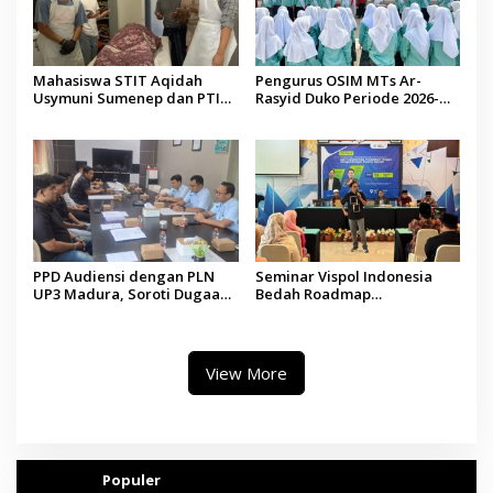
Mahasiswa STIT Aqidah
Pengurus OSIM MTs Ar-
Usymuni Sumenep dan PTIQ
Rasyid Duko Periode 2026-
Bantu Pemulangan Jenazah
2027 Resmi Dilantik
WNI Asal Aceh di Malaysia
PPD Audiensi dengan PLN
Seminar Vispol Indonesia
UP3 Madura, Soroti Dugaan
Bedah Roadmap
Pelanggaran Program Listrik
Kesejahteraan Madura,
Desa di Sumenep
Pendidikan dan Hilirisasi
Jadi Kunci
View More
Populer