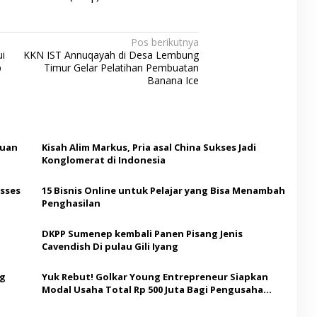
Pos berikutnya
i
KKN IST Annuqayah di Desa Lembung
p
Timur Gelar Pelatihan Pembuatan
Banana Ice
puan
Kisah Alim Markus, Pria asal China Sukses Jadi
Konglomerat di Indonesia
eng
esses
15 Bisnis Online untuk Pelajar yang Bisa Menambah
Penghasilan
DKPP Sumenep kembali Panen Pisang Jenis
Cavendish Di pulau Gili Iyang
ng
Yuk Rebut! Golkar Young Entrepreneur Siapkan
Modal Usaha Total Rp 500 Juta Bagi Pengusaha
Pemula di Madura