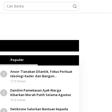
Populer
Ansor Tlanakan Dilantik, Fokus Perkuat
1
Ideologi Kader dan Bangun
Kemandirian Ekonomi
1173 Dilihat
Dandim Pamekasan Ajak Warga
2
Kibarkan Merah Putih Selama Agustus
1072 Dilihat
Detikzone Salurkan Bantuan kepada
3