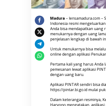
t
S
y
a
Madura
– lensamadura.com – S
r
Indonesia resmi mengeluarkan 
a
Anda bisa mendapatkan uang ru
t
menukarnya dengan uang lama
d
a
penjelasan lengkap di bawah ini
n
T
Untuk menukarnya bisa melalui
a
online dengan aplikasi Penuka
t
a
C
Pertama kali yang harus Anda 
a
pemesanan lewat aplikasi PINT
r
dengan uang baru.
a
M
Aplikasi PINTAR sendiri bisa di
e
n
https://pintar.bi.go.id mulai pu
u
k
Dalam keterangan resminya, K
a
Haryono mengatakan, aplikasi 
r