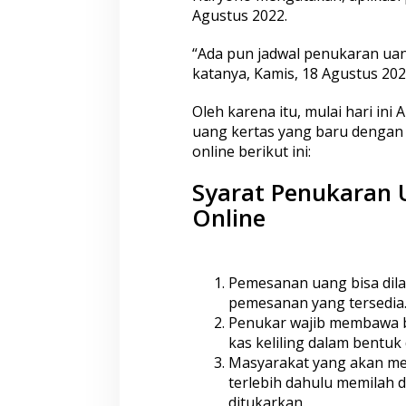
Agustus 2022.
n
y
a
“Ada pun jadwal penukaran uan
d
katanya, Kamis, 18 Agustus 202
e
n
Oleh karena itu, mulai hari in
g
uang kertas yang baru dengan m
a
n
online berikut ini:
U
a
Syarat Penukaran 
n
Online
g
L
a
m
a
Pemesanan uang bisa dila
pemesanan yang tersedia
Penukar wajib membawa 
kas keliling dalam bentuk d
Masyarakat yang akan m
terlebih dahulu memilah
ditukarkan.