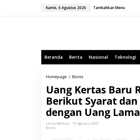
L
Kamis, 6 Agustus 2026
Tambahkan Menu
e
w
a
t
i
k
e
k
o
Beranda
Berita
Nasional
Teknologi
n
t
e
n
Homepage
/
Bisnis
U
a
Uang Kertas Baru 
n
g
Berikut Syarat da
K
e
dengan Uang Lama
r
t
a
Lensa Madura
19 Agustus 2022
s
Bisnis
B
a