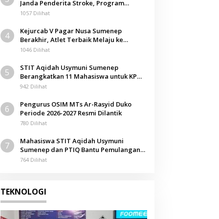
Janda Penderita Stroke, Program
Berbagi Masuki Hari ke-61
1057 Dilihat
Kejurcab V Pagar Nusa Sumenep
4
Berakhir, Atlet Terbaik Melaju ke
Kejurwil Jatim
1046 Dilihat
STIT Aqidah Usymuni Sumenep
5
Berangkatkan 11 Mahasiswa untuk KPM
Internasional di Malaysia
942 Dilihat
Pengurus OSIM MTs Ar-Rasyid Duko
6
Periode 2026-2027 Resmi Dilantik
780 Dilihat
Mahasiswa STIT Aqidah Usymuni
7
Sumenep dan PTIQ Bantu Pemulangan
Jenazah WNI Asal Aceh di Malaysia
764 Dilihat
TEKNOLOGI