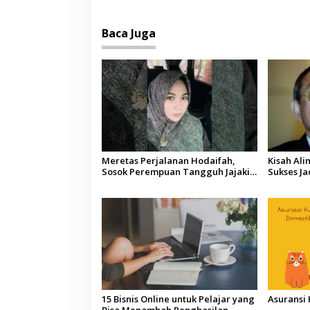
Baca Juga
Meretas Perjalanan Hodaifah,
Kisah Ali
Sosok Perempuan Tangguh Jajaki
Sukses Ja
Bisnis secara Mandiri, Mulai
Indonesi
Miniatur Kardus hingga Sukses
Rintis Waroeng Barbar
15 Bisnis Online untuk Pelajar yang
Asuransi