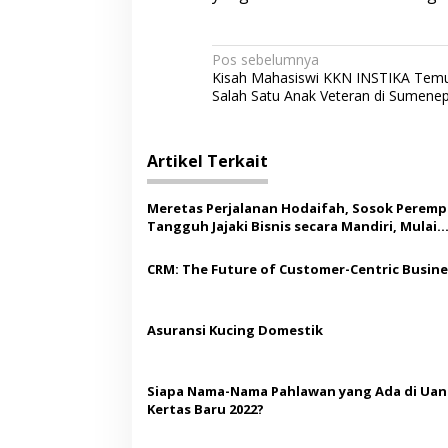
N
Pos sebelumnya
Kisah Mahasiswi KKN INSTIKA Temu
a
Salah Satu Anak Veteran di Sumene
v
i
Artikel Terkait
g
a
Meretas Perjalanan Hodaifah, Sosok Perem
s
Tangguh Jajaki Bisnis secara Mandiri, Mulai
Miniatur Kardus hingga Sukses Rintis Waro
i
Barbar
CRM: The Future of Customer-Centric Busin
p
o
Asuransi Kucing Domestik
s
Siapa Nama-Nama Pahlawan yang Ada di Ua
Kertas Baru 2022?