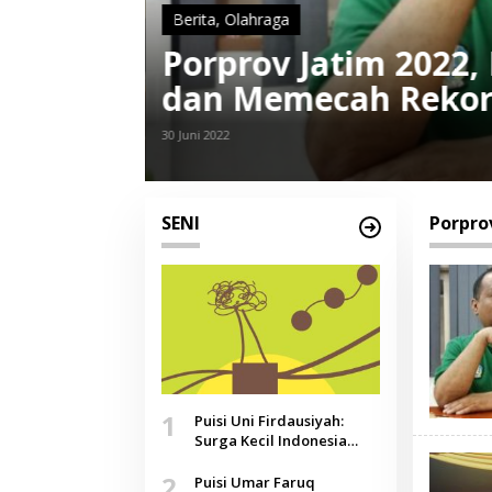
Berita
,
Olahraga
let Meningkat
Semarak Pela
2022
18 Juni 2022
SENI
Porprov
1
Puisi Uni Firdausiyah:
Surga Kecil Indonesia
yang Tak Lagi Perawan,
2
Doa yang Jauh, Narasi
Puisi Umar Faruq