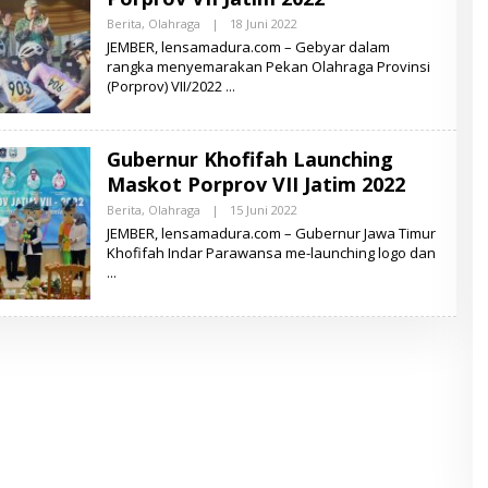
A
Berita
,
Olahraga
|
18 Juni 2022
O
D
L
JEMBER, lensamadura.com – Gebyar dalam
U
E
R
rangka menyemarakan Pekan Olahraga Provinsi
H
A
(Porprov) VII/2022
L
E
N
S
A
Gubernur Khofifah Launching
M
A
Maskot Porprov VII Jatim 2022
D
U
Berita
,
Olahraga
|
15 Juni 2022
O
R
L
JEMBER, lensamadura.com – Gubernur Jawa Timur
A
E
Khofifah Indar Parawansa me-launching logo dan
H
L
E
N
S
A
M
A
D
U
R
A