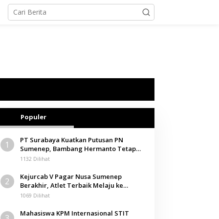
Populer
PT Surabaya Kuatkan Putusan PN
1
Sumenep, Bambang Hermanto Tetap
Dinyatakan Pemilik Sah Tanah di
1132 Dilihat
Pamolokan
Kejurcab V Pagar Nusa Sumenep
2
Berakhir, Atlet Terbaik Melaju ke
Kejurwil Jatim
1069 Dilihat
Mahasiswa KPM Internasional STIT
3