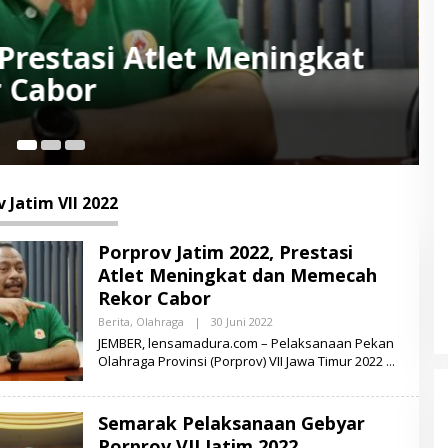
ksanaan Gebyar Porprov VII J
 Jatim VII 2022
Porprov Jatim 2022, Prestasi
Atlet Meningkat dan Memecah
Rekor Cabor
Berita
,
Olahraga
|
30 Juni 2022
O
L
JEMBER, lensamadura.com – Pelaksanaan Pekan
E
Olahraga Provinsi (Porprov) VII Jawa Timur 2022
H
L
E
N
Semarak Pelaksanaan Gebyar
S
A
Porprov VII Jatim 2022
M