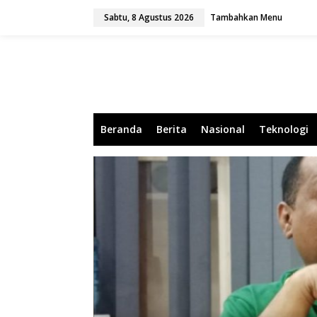
L
Sabtu, 8 Agustus 2026
Tambahkan Menu
e
w
a
t
i
k
e
k
o
Beranda
Berita
Nasional
Teknologi
n
t
e
n