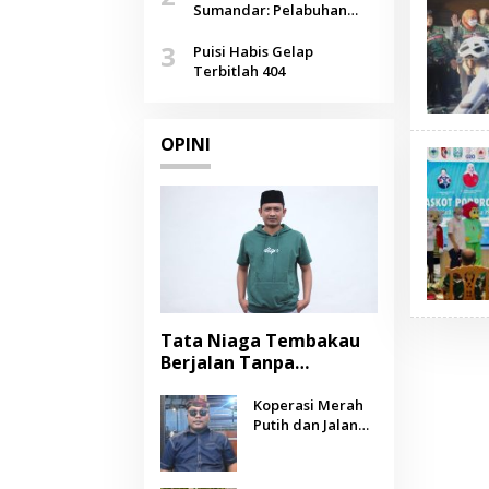
Agustus
Sumandar: Pelabuhan
Pasongsongan, Salopeng,
3
Selendang Benang Merah
Puisi Habis Gelap
Lombang
Terbitlah 404
OPINI
Tata Niaga Tembakau
Berjalan Tanpa
Instrumen, Benarkah
Negara Berpihak
Koperasi Merah
Putih dan Jalan
kepada Petani?
Panjang Menuju
Kesejahteraan