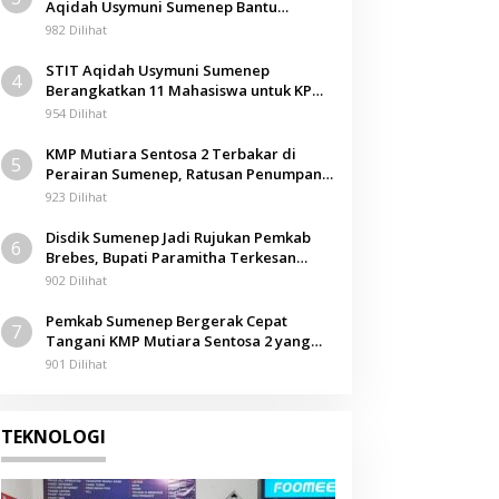
Aqidah Usymuni Sumenep Bantu
Berita
,
Olahraga
Pengurusan Jenazah WNI di Malaysia
982 Dilihat
atim
Gubernur Khofifah Lau
STIT Aqidah Usymuni Sumenep
4
VII Jatim 2022
Berangkatkan 11 Mahasiswa untuk KPM
Internasional di Malaysia
954 Dilihat
15 Juni 2022
KMP Mutiara Sentosa 2 Terbakar di
5
Perairan Sumenep, Ratusan Penumpang
Dievakuasi
923 Dilihat
Disdik Sumenep Jadi Rujukan Pemkab
6
Brebes, Bupati Paramitha Terkesan
Pendidikan Berbasis Budaya
902 Dilihat
Pemkab Sumenep Bergerak Cepat
7
Tangani KMP Mutiara Sentosa 2 yang
Terbakar
901 Dilihat
TEKNOLOGI