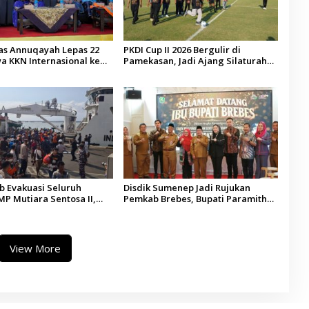
tas Annuqayah Lepas 22
PKDI Cup II 2026 Bergulir di
a KKN Internasional ke
Pamekasan, Jadi Ajang Silaturahmi
di
Kepala Desa se-Madura
 Evakuasi Seluruh
Disdik Sumenep Jadi Rujukan
P Mutiara Sentosa II,
Pemkab Brebes, Bupati Paramitha
 Diaudit
Terkesan Pendidikan Berbasis
Budaya
View More