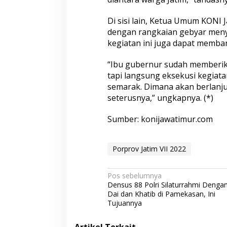
Di sisi lain, Ketua Umum KONI 
dengan rangkaian gebyar meny
kegiatan ini juga dapat memb
“Ibu gubernur sudah memberikan
tapi langsung eksekusi kegiata
semarak. Dimana akan berlanj
seterusnya,” ungkapnya. (*)
Sumber: konijawatimur.com
Porprov Jatim VII 2022
N
Pos sebelumnya
Densus 88 Polri Silaturrahmi Denga
a
Dai dan Khatib di Pamekasan, Ini
v
Tujuannya
i