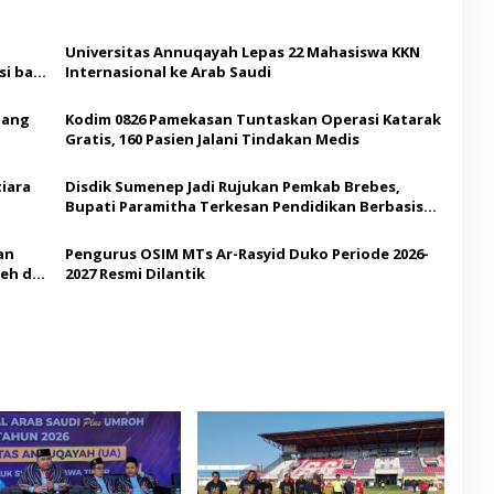
Universitas Annuqayah Lepas 22 Mahasiswa KKN
i bagi
Internasional ke Arab Saudi
Ajang
Kodim 0826 Pamekasan Tuntaskan Operasi Katarak
Gratis, 160 Pasien Jalani Tindakan Medis
iara
Disdik Sumenep Jadi Rujukan Pemkab Brebes,
Bupati Paramitha Terkesan Pendidikan Berbasis
Budaya
an
Pengurus OSIM MTs Ar-Rasyid Duko Periode 2026-
eh di
2027 Resmi Dilantik