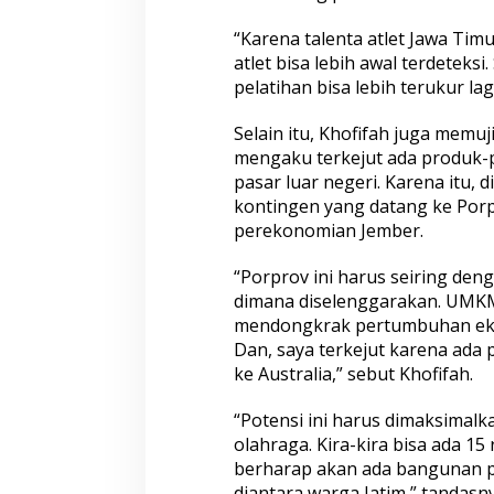
“Karena talenta atlet Jawa Timu
atlet bisa lebih awal terdeteks
pelatihan bisa lebih terukur lagi
Selain itu, Khofifah juga memu
mengaku terkejut ada produk
pasar luar negeri. Karena itu,
kontingen yang datang ke Por
perekonomian Jember.
“Porprov ini harus seiring d
dimana diselenggarakan. UMKM
mendongkrak pertumbuhan eko
Dan, saya terkejut karena ada
ke Australia,” sebut Khofifah.
“Potensi ini harus dimaksimalk
olahraga. Kira-kira bisa ada 15 
berharap akan ada bangunan p
diantara warga Jatim,” tandasny