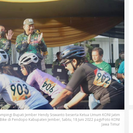
ampingi Bupati Jember Hendy Siswanto beserta Ketua Umum KONI Jatim
ike di Pendopo Kabupaten Jember, Sabtu, 18 Juni 2022 pagi/Foto KONI
Jawa Timur