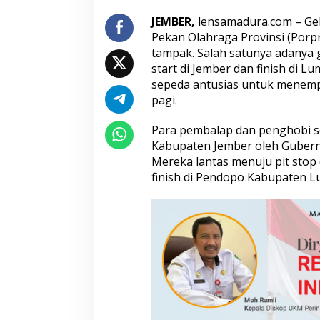
i
JEMBER,
lensamadura.com – Ge
m
Pekan Olahraga Provinsi (Porpr
2
0
tampak. Salah satunya adanya 
2
start di Jember dan finish di 
2
sepeda antusias untuk menempu
pagi.
Para pembalap dan penghobi se
Kabupaten Jember oleh Gubernu
Mereka lantas menuju pit stop
finish di Pendopo Kabupaten L