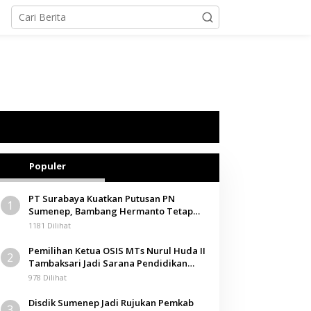
Populer
PT Surabaya Kuatkan Putusan PN
1
Sumenep, Bambang Hermanto Tetap
Dinyatakan Pemilik Sah Tanah di
1181 Dilihat
Pamolokan
Pemilihan Ketua OSIS MTs Nurul Huda II
2
Tambaksari Jadi Sarana Pendidikan
Demokrasi bagi Siswa
978 Dilihat
Disdik Sumenep Jadi Rujukan Pemkab
3