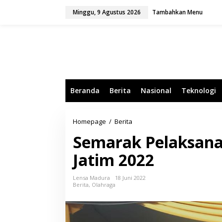
L
Minggu, 9 Agustus 2026
Tambahkan Menu
e
w
a
t
i
k
e
k
o
Beranda
Berita
Nasional
Teknologi
n
t
e
n
Homepage
/
Berita
S
e
Semarak Pelaksana
m
a
Jatim 2022
r
a
k
Lensa Madura
18 Juni 2022
P
Berita
,
Olahraga
e
l
a
k