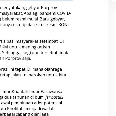
 menyatakan, gebyar Porprov
masyarakat. Apalagi pandemi COVID-
v) belum resmi mulai. Baru gebyar,
atanya dikutip dari situs resmi KONI
rtisipasi masyarakat setempat. Di
UMKM untuk meningkatkan
Sehingga, kegiatan tersebut tidak
n Porprov saja.
orasi ini tepat. Di mana olahraga
etap jalan. Ini barokah untuk kita
Timur Khofifah Indar Parawansa
ga dua tahunan di bumi
jer basuki
awal pembinaan atlet potensial.
ata Khofifah, menjadi wadah
 berbagai cabang olahraga.