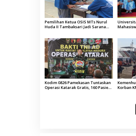
Pemilihan Ketua OSIS MTs Nurul
Universi
Huda II Tambaksari Jadi Sarana
Mahasisw
Pendidikan Demokrasi bagi Siswa
Arab Sau
Kodim 0826 Pamekasan Tuntaskan
Kemenhub
Operasi Katarak Gratis, 160 Pasien
Korban KM
Jalani Tindakan Medis
Operator