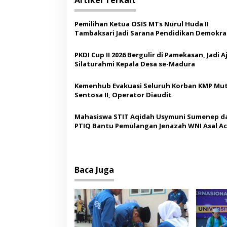
Artikel Terkait
g
a
Pemilihan Ketua OSIS MTs Nurul Huda II
s
Tambaksari Jadi Sarana Pendidikan Demokras
Siswa
i
PKDI Cup II 2026 Bergulir di Pamekasan, Jadi 
p
Silaturahmi Kepala Desa se-Madura
o
Kemenhub Evakuasi Seluruh Korban KMP Mut
s
Sentosa II, Operator Diaudit
Mahasiswa STIT Aqidah Usymuni Sumenep d
PTIQ Bantu Pemulangan Jenazah WNI Asal Ac
Malaysia
Baca Juga