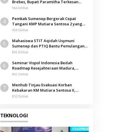
Brebes, Bupati Paramitha Terkesan
Pendidikan Berbasis Budaya
964 Dilihat
Pemkab Sumenep Bergerak Cepat
4
Tangani KMP Mutiara Sentosa 2 yang
Terbakar
904 Dilihat
Mahasiswa STIT Aqidah Usymuni
5
Sumenep dan PTIQ Bantu Pemulangan
Jenazah WNI Asal Aceh di Malaysia
892 Dilihat
Seminar Vispol Indonesia Bedah
6
Roadmap Kesejahteraan Madura,
Pendidikan dan Hilirisasi Jadi Kunci
892 Dilihat
Menhub Tinjau Evakuasi Korban
7
Kebakaran KM Mutiara Sentosa II,
Apresiasi Respons Cepat Pemkab
853 Dilihat
Sumenep
TEKNOLOGI