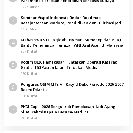
Paramitha Terkesan Pendidikan Berbasis Budaya
1077 Dilihat
Seminar Vispol Indonesia Bedah Roadmap
3
Kesejahteraan Madura, Pendidikan dan Hilirisasi Jadi
Kunci
1066 Dilihat
Mahasiswa STIT Aqidah Usymuni Sumenep dan PTIQ
4
Bantu Pemulangan Jenazah WNI Asal Aceh di Malaysia
967 Dilihat
Kodim 0826 Pamekasan Tuntaskan Operasi Katarak
5
Gratis, 160 Pasien Jalani Tindakan Medis
950 Dilihat
Pengurus OSIM MTs Ar-Rasyid Duko Periode 2026-2027
6
Resmi Dilantik
828 Dilihat
PKDI Cup II 2026 Bergulir di Pamekasan, Jadi Ajang
7
Silaturahmi Kepala Desa se-Madura
746 Dilihat