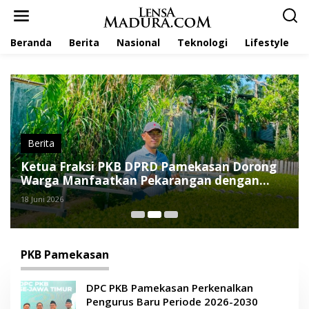
L
e
w
Beranda
Berita
Nasional
Teknologi
Lifestyle
a
t
i
k
e
k
o
n
t
Berita
e
Ketua Fraksi PKB DPRD Pamekasan Dorong
n
Warga Manfaatkan Pekarangan dengan
Hidroponik
18 Juni 2026
PKB Pamekasan
DPC PKB Pamekasan Perkenalkan
Pengurus Baru Periode 2026-2030