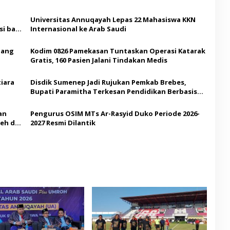
Universitas Annuqayah Lepas 22 Mahasiswa KKN
i bagi
Internasional ke Arab Saudi
Ajang
Kodim 0826 Pamekasan Tuntaskan Operasi Katarak
Gratis, 160 Pasien Jalani Tindakan Medis
iara
Disdik Sumenep Jadi Rujukan Pemkab Brebes,
Bupati Paramitha Terkesan Pendidikan Berbasis
Budaya
an
Pengurus OSIM MTs Ar-Rasyid Duko Periode 2026-
eh di
2027 Resmi Dilantik