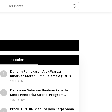
Populer
Dandim Pamekasan Ajak Warga
1
Kibarkan Merah Putih Selama Agustus
1088 Dilihat
Detikzone Salurkan Bantuan kepada
2
Janda Penderita Stroke, Program
Berbagi Masuki Hari ke-61
1066 Dilihat
Prodi HTN UIN Madura Jalin Kerja Sama
3