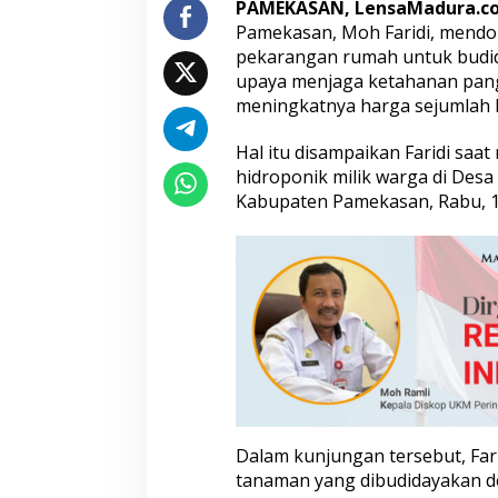
PAMEKASAN, LensaMadura.c
a
Pamekasan, Moh Faridi, mend
M
pekarangan rumah untuk budid
a
n
upaya menjaga ketahanan pang
f
meningkatnya harga sejumlah 
a
a
Hal itu disampaikan Faridi sa
t
hidroponik milik warga di Des
k
a
Kabupaten Pamekasan, Rabu, 17
n
P
e
k
a
r
a
n
g
a
n
d
Dalam kunjungan tersebut, Fari
e
n
tanaman yang dibudidayakan de
g