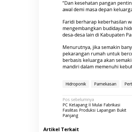
“Dan kesehatan pangan penting
awal demi masa depan keluarga 
Faridi berharap keberhasilan 
mengembangkan budidaya hidro
desa-desa lain di Kabupaten P
Menurutnya, jika semakin ban
pekarangan rumah untuk berc
berbasis keluarga akan semaki
mandiri dalam memenuhi kebutu
Hidroponik
Pamekasan
Per
N
Pos sebelumnya
PC Ketapang II Mulai Fabrikasi
a
Fasilitas Produksi Lapangan Bukit
v
Panjang
i
Artikel Terkait