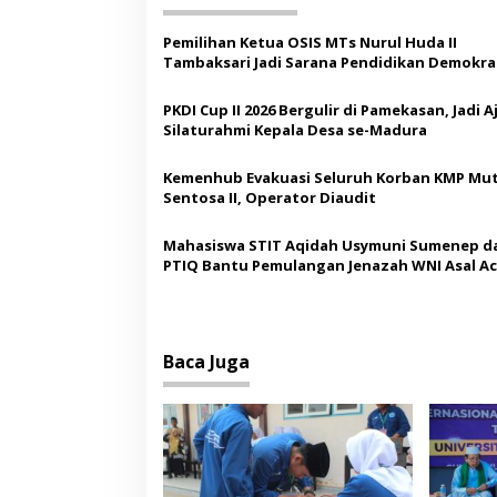
g
a
Pemilihan Ketua OSIS MTs Nurul Huda II
s
Tambaksari Jadi Sarana Pendidikan Demokras
Siswa
i
PKDI Cup II 2026 Bergulir di Pamekasan, Jadi 
p
Silaturahmi Kepala Desa se-Madura
o
Kemenhub Evakuasi Seluruh Korban KMP Mut
s
Sentosa II, Operator Diaudit
Mahasiswa STIT Aqidah Usymuni Sumenep d
PTIQ Bantu Pemulangan Jenazah WNI Asal Ac
Malaysia
Baca Juga