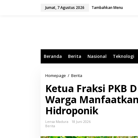
L
Jumat, 7 Agustus 2026
Tambahkan Menu
e
w
a
t
i
k
e
k
o
Beranda
Berita
Nasional
Teknologi
n
t
e
n
Homepage
/
Berita
K
e
Ketua Fraksi PKB
t
u
Warga Manfaatkan
a
F
Hidroponik
r
a
k
Lensa Madura
18 Juni 2026
s
Berita
i
P