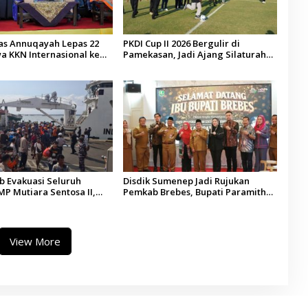
tas Annuqayah Lepas 22
PKDI Cup II 2026 Bergulir di
a KKN Internasional ke
Pamekasan, Jadi Ajang Silaturahmi
di
Kepala Desa se-Madura
 Evakuasi Seluruh
Disdik Sumenep Jadi Rujukan
P Mutiara Sentosa II,
Pemkab Brebes, Bupati Paramitha
 Diaudit
Terkesan Pendidikan Berbasis
Budaya
View More