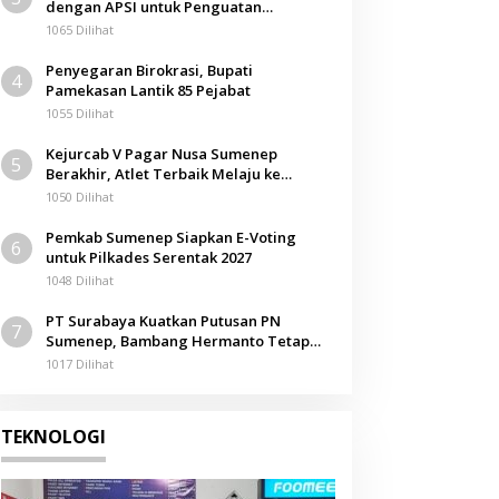
dengan APSI untuk Penguatan
Kompetensi Mahasiswa
1065 Dilihat
Penyegaran Birokrasi, Bupati
4
Pamekasan Lantik 85 Pejabat
1055 Dilihat
Kejurcab V Pagar Nusa Sumenep
5
Berakhir, Atlet Terbaik Melaju ke
Kejurwil Jatim
1050 Dilihat
Pemkab Sumenep Siapkan E-Voting
6
untuk Pilkades Serentak 2027
1048 Dilihat
PT Surabaya Kuatkan Putusan PN
7
Sumenep, Bambang Hermanto Tetap
Dinyatakan Pemilik Sah Tanah di
1017 Dilihat
Pamolokan
TEKNOLOGI