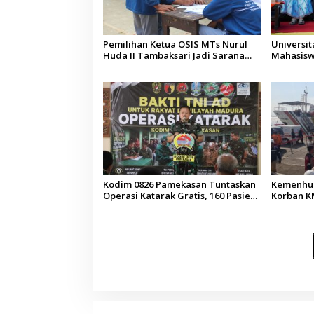
Pemilihan Ketua OSIS MTs Nurul
Universi
Huda II Tambaksari Jadi Sarana
Mahasisw
Pendidikan Demokrasi bagi Siswa
Arab Sau
Kodim 0826 Pamekasan Tuntaskan
Kemenhub
Operasi Katarak Gratis, 160 Pasien
Korban KM
Jalani Tindakan Medis
Operator