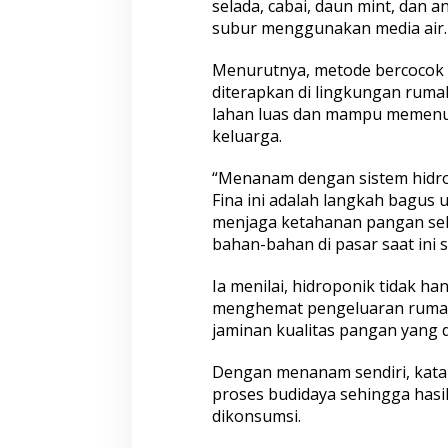
selada, cabai, daun mint, dan 
a
subur menggunakan media air.
n
H
Menurutnya, metode bercocok 
i
d
diterapkan di lingkungan rum
r
lahan luas dan mampu memenu
o
keluarga.
p
o
“Menanam dengan sistem hidro
n
i
Fina ini adalah langkah bagus 
k
menjaga ketahanan pangan seh
bahan-bahan di pasar saat ini s
Ia menilai, hidroponik tidak 
menghemat pengeluaran rumah
jaminan kualitas pangan yang d
Dengan menanam sendiri, kata
proses budidaya sehingga hasi
dikonsumsi.