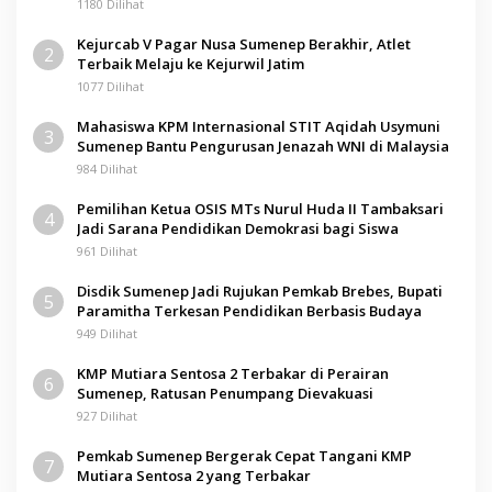
Pamolokan
1180 Dilihat
Kejurcab V Pagar Nusa Sumenep Berakhir, Atlet
2
Terbaik Melaju ke Kejurwil Jatim
1077 Dilihat
Mahasiswa KPM Internasional STIT Aqidah Usymuni
3
Sumenep Bantu Pengurusan Jenazah WNI di Malaysia
984 Dilihat
Pemilihan Ketua OSIS MTs Nurul Huda II Tambaksari
4
Jadi Sarana Pendidikan Demokrasi bagi Siswa
961 Dilihat
Disdik Sumenep Jadi Rujukan Pemkab Brebes, Bupati
5
Paramitha Terkesan Pendidikan Berbasis Budaya
949 Dilihat
KMP Mutiara Sentosa 2 Terbakar di Perairan
6
Sumenep, Ratusan Penumpang Dievakuasi
927 Dilihat
Pemkab Sumenep Bergerak Cepat Tangani KMP
7
Mutiara Sentosa 2 yang Terbakar