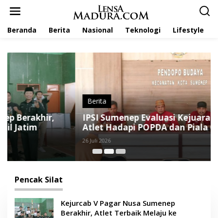
L
e
w
Beranda
Berita
Nasional
Teknologi
Lifestyle
a
t
i
k
e
k
o
n
t
Berita
e
IPSI Sumenep Evaluasi Kejuaraan, Siapkan
n
Atlet Hadapi POPDA dan Piala Gubernur
Jatim
26 Juli 2026
Pencak Silat
Kejurcab V Pagar Nusa Sumenep
Berakhir, Atlet Terbaik Melaju ke