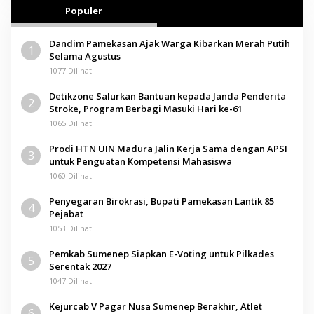
Populer
Dandim Pamekasan Ajak Warga Kibarkan Merah Putih
1
Selama Agustus
1077 Dilihat
Detikzone Salurkan Bantuan kepada Janda Penderita
2
Stroke, Program Berbagi Masuki Hari ke-61
1065 Dilihat
Prodi HTN UIN Madura Jalin Kerja Sama dengan APSI
3
untuk Penguatan Kompetensi Mahasiswa
1060 Dilihat
Penyegaran Birokrasi, Bupati Pamekasan Lantik 85
4
Pejabat
1053 Dilihat
Pemkab Sumenep Siapkan E-Voting untuk Pilkades
5
Serentak 2027
1047 Dilihat
Kejurcab V Pagar Nusa Sumenep Berakhir, Atlet
6