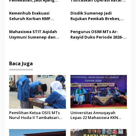
Pamekasan, Jadi Ajang
Tuntaskan Operasi Katarak
o
Silaturahmi Kepala Desa se-
Gratis, 160 Pasien Jalani
s
Madura
Tindakan Medis
Kemenhub Evakuasi
Disdik Sumenep Jadi
Seluruh Korban KMP
Rujukan Pemkab Brebes,
Mutiara Sentosa II,
Bupati Paramitha Terkesan
Operator Diaudit
Pendidikan Berbasis
Mahasiswa STIT Aqidah
Pengurus OSIM MTs Ar-
Budaya
Usymuni Sumenep dan
Rasyid Duko Periode 2026-
PTIQ Bantu Pemulangan
2027 Resmi Dilantik
Jenazah WNI Asal Aceh di
Malaysia
Baca Juga
Pemilihan Ketua OSIS MTs
Universitas Annuqayah
Nurul Huda II Tambaksari
Lepas 22 Mahasiswa KKN
Jadi Sarana Pendidikan
Internasional ke Arab Saudi
Demokrasi bagi Siswa