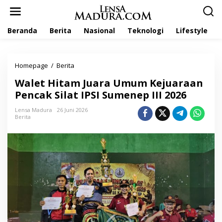
L
e
w
Beranda
Berita
Nasional
Teknologi
Lifestyle
a
t
i
k
Homepage
/
Berita
W
e
a
k
Walet Hitam Juara Umum Kejuaraan
l
o
e
Pencak Silat IPSI Sumenep III 2026
n
t
t
H
Lensa Madura
26 Juni 2026
e
Berita
i
n
t
a
m
J
u
a
r
a
U
m
u