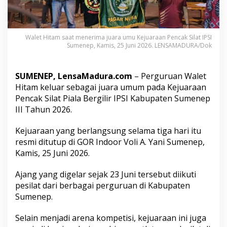
m
K
e
j
Walet Hitam saat menerima juara umu Kejuaraan Pencak Silat IPSI
u
Sumenep, Kamis, 25 Juni 2026. LENSAMADURA/Dok
a
r
a
SUMENEP, LensaMadura.com
– Perguruan Walet
a
n
Hitam keluar sebagai juara umum pada Kejuaraan
P
Pencak Silat Piala Bergilir IPSI Kabupaten Sumenep
e
III Tahun 2026.
n
c
Kejuaraan yang berlangsung selama tiga hari itu
a
k
resmi ditutup di GOR Indoor Voli A. Yani Sumenep,
S
Kamis, 25 Juni 2026.
i
l
Ajang yang digelar sejak 23 Juni tersebut diikuti
a
pesilat dari berbagai perguruan di Kabupaten
t
I
Sumenep.
P
S
Selain menjadi arena kompetisi, kejuaraan ini juga
I