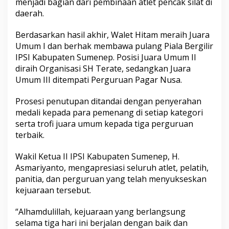
menjadi bagian dari pembinaan atlet pencak silat di
S
daerah.
u
m
e
Berdasarkan hasil akhir, Walet Hitam meraih Juara
n
Umum I dan berhak membawa pulang Piala Bergilir
e
IPSI Kabupaten Sumenep. Posisi Juara Umum II
p
diraih Organisasi SH Terate, sedangkan Juara
I
I
Umum III ditempati Perguruan Pagar Nusa.
I
2
Prosesi penutupan ditandai dengan penyerahan
0
medali kepada para pemenang di setiap kategori
2
serta trofi juara umum kepada tiga perguruan
6
terbaik.
Wakil Ketua II IPSI Kabupaten Sumenep, H.
Asmariyanto, mengapresiasi seluruh atlet, pelatih,
panitia, dan perguruan yang telah menyukseskan
kejuaraan tersebut.
“Alhamdulillah, kejuaraan yang berlangsung
selama tiga hari ini berjalan dengan baik dan