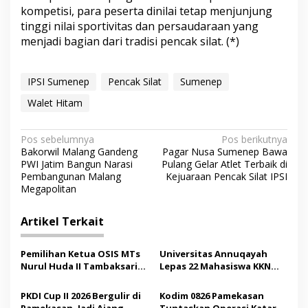
kompetisi, para peserta dinilai tetap menjunjung
tinggi nilai sportivitas dan persaudaraan yang
menjadi bagian dari tradisi pencak silat. (*)
IPSI Sumenep
Pencak Silat
Sumenep
Walet Hitam
N
Pos sebelumnya
Pos berikutnya
Bakorwil Malang Gandeng
Pagar Nusa Sumenep Bawa
a
PWI Jatim Bangun Narasi
Pulang Gelar Atlet Terbaik di
v
Pembangunan Malang
Kejuaraan Pencak Silat IPSI
Megapolitan
i
g
Artikel Terkait
a
s
Pemilihan Ketua OSIS MTs
Universitas Annuqayah
Nurul Huda II Tambaksari
Lepas 22 Mahasiswa KKN
i
Jadi Sarana Pendidikan
Internasional ke Arab
p
Demokrasi bagi Siswa
Saudi
PKDI Cup II 2026 Bergulir di
Kodim 0826 Pamekasan