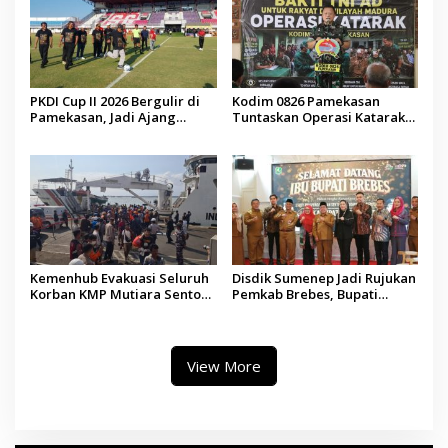
PKDI Cup II 2026 Bergulir di
Kodim 0826 Pamekasan
Pamekasan, Jadi Ajang
Tuntaskan Operasi Katarak
Silaturahmi Kepala Desa se-
Gratis, 160 Pasien Jalani
Madura
Tindakan Medis
Kemenhub Evakuasi Seluruh
Disdik Sumenep Jadi Rujukan
Korban KMP Mutiara Sentosa
Pemkab Brebes, Bupati
II, Operator Diaudit
Paramitha Terkesan
Pendidikan Berbasis Budaya
View More