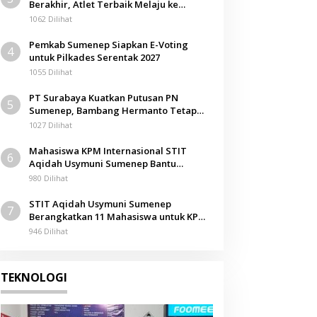
Berakhir, Atlet Terbaik Melaju ke
Kejurwil Jatim
1062 Dilihat
Pemkab Sumenep Siapkan E-Voting
4
untuk Pilkades Serentak 2027
1055 Dilihat
PT Surabaya Kuatkan Putusan PN
5
Sumenep, Bambang Hermanto Tetap
Dinyatakan Pemilik Sah Tanah di
1027 Dilihat
Pamolokan
Mahasiswa KPM Internasional STIT
6
Aqidah Usymuni Sumenep Bantu
Pengurusan Jenazah WNI di Malaysia
980 Dilihat
STIT Aqidah Usymuni Sumenep
7
Berangkatkan 11 Mahasiswa untuk KPM
Internasional di Malaysia
946 Dilihat
TEKNOLOGI