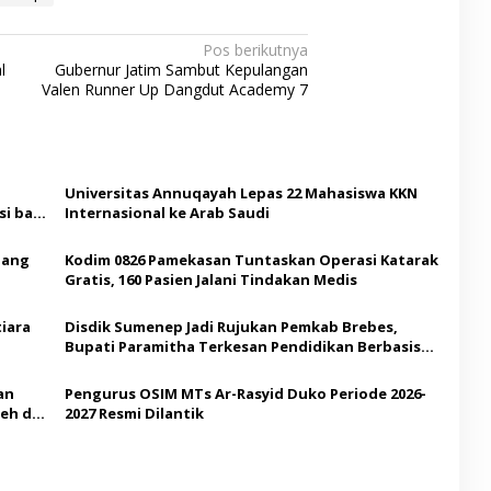
Pos berikutnya
l
Gubernur Jatim Sambut Kepulangan
Valen Runner Up Dangdut Academy 7
Universitas Annuqayah Lepas 22 Mahasiswa KKN
i bagi
Internasional ke Arab Saudi
Ajang
Kodim 0826 Pamekasan Tuntaskan Operasi Katarak
Gratis, 160 Pasien Jalani Tindakan Medis
iara
Disdik Sumenep Jadi Rujukan Pemkab Brebes,
Bupati Paramitha Terkesan Pendidikan Berbasis
Budaya
an
Pengurus OSIM MTs Ar-Rasyid Duko Periode 2026-
eh di
2027 Resmi Dilantik