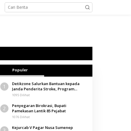
Populer
Detikzone Salurkan Bantuan kepada
1
Janda Penderita Stroke, Program
Berbagi Masuki Hari ke-61
1095 Dilihat
Penyegaran Birokrasi, Bupati
2
Pamekasan Lantik 85 Pejabat
1076 Dilihat
Kejurcab V Pagar Nusa Sumenep
3