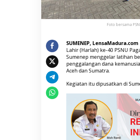
h
a
n
B
Foto bersama PSN
e
r
s
SUMENEP, LensaMadura.com
a
Lahir (Harlah) ke-40 PSNU Pa
m
a
Sumenep menggelar latihan be
d
penggalangan dana kemanusiaa
a
Aceh dan Sumatra.
n
D
Kegiatan itu dipusatkan di Sum
o
n
a
s
i
B
a
n
j
i
r