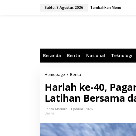
L
Sabtu, 8 Agustus 2026
Tambahkan Menu
e
w
a
t
i
k
e
k
o
Beranda
Berita
Nasional
Teknologi
n
t
e
n
Homepage
/
Berita
H
a
Harlah ke-40, Pag
r
l
Latihan Bersama da
a
h
k
Lensa Madura
1 Januari 2026
e
Berita
-
4
0
,