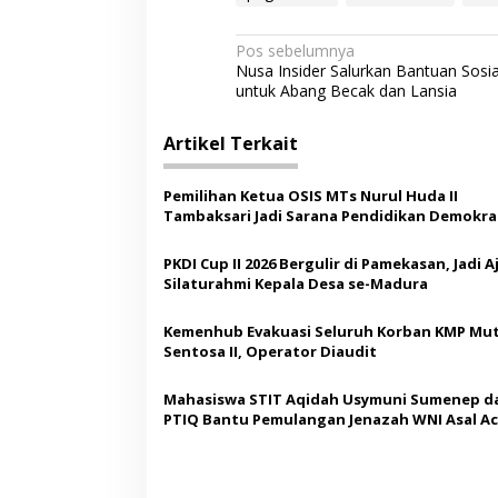
N
Pos sebelumnya
Nusa Insider Salurkan Bantuan Sosia
a
untuk Abang Becak dan Lansia
v
i
Artikel Terkait
g
Pemilihan Ketua OSIS MTs Nurul Huda II
a
Tambaksari Jadi Sarana Pendidikan Demokras
s
Siswa
PKDI Cup II 2026 Bergulir di Pamekasan, Jadi 
i
Silaturahmi Kepala Desa se-Madura
p
o
Kemenhub Evakuasi Seluruh Korban KMP Mut
Sentosa II, Operator Diaudit
s
Mahasiswa STIT Aqidah Usymuni Sumenep d
PTIQ Bantu Pemulangan Jenazah WNI Asal Ac
Malaysia