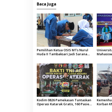
Baca Juga
Pemilihan Ketua OSIS MTs Nurul
Universi
Huda II Tambaksari Jadi Sarana
Mahasisw
Pendidikan Demokrasi bagi Siswa
Arab Sau
Kodim 0826 Pamekasan Tuntaskan
Kemenhub
Operasi Katarak Gratis, 160 Pasien
Korban KM
Jalani Tindakan Medis
Operator