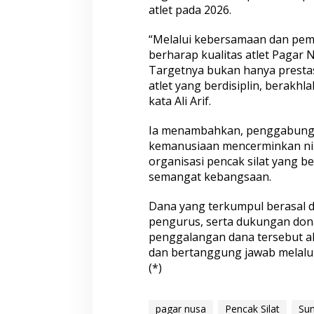
atlet pada 2026.
“Melalui kebersamaan dan pem
berharap kualitas atlet Pagar
Targetnya bukan hanya prestas
atlet yang berdisiplin, berakhla
kata Ali Arif.
Ia menambahkan, penggabunga
kemanusiaan mencerminkan nil
organisasi pencak silat yang b
semangat kebangsaan.
Dana yang terkumpul berasal dar
pengurus, serta dukungan dona
penggalangan dana tersebut ak
dan bertanggung jawab melalui
(*)
pagar nusa
Pencak Silat
Su