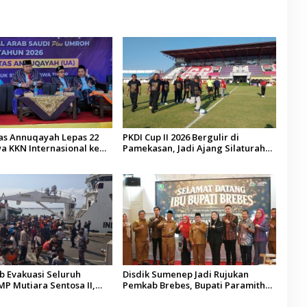
tas Annuqayah Lepas 22
PKDI Cup II 2026 Bergulir di
a KKN Internasional ke
Pamekasan, Jadi Ajang Silaturahmi
di
Kepala Desa se-Madura
 Evakuasi Seluruh
Disdik Sumenep Jadi Rujukan
P Mutiara Sentosa II,
Pemkab Brebes, Bupati Paramitha
 Diaudit
Terkesan Pendidikan Berbasis