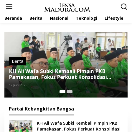
L
e
w
Beranda
Berita
Nasional
Teknologi
Lifestyle
a
t
i
k
e
k
o
n
t
Berita
e
KH Ali Wafa Subki Kembali Pimpin PKB
n
Pamekasan, Fokus Perkuat Konsolidasi
Partai
12 Juni 2026
Partai Kebangkitan Bangsa
KH Ali Wafa Subki Kembali Pimpin PKB
Pamekasan, Fokus Perkuat Konsolidasi