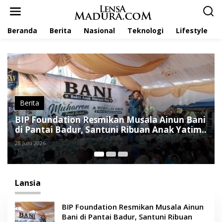
L
e
w
Beranda
Berita
Nasional
Teknologi
Lifestyle
a
t
i
k
e
k
o
n
t
Berita
e
n Musala Ainun Bani
Lansia asal Sampang Ditang
n
i Ribuan Anak Yatim
Motor di Ruko Teja Pameka
22 Juni 2026
Lansia
BIP Foundation Resmikan Musala Ainun
Bani di Pantai Badur, Santuni Ribuan