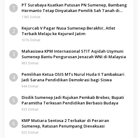
PT Surabaya Kuatkan Putusan PN Sumenep, Bambang
1
Hermanto Tetap Dinyatakan Pemilik Sah Tanah di
Pamolokan
1180 Dilihat
Kejurcab V Pagar Nusa Sumenep Berakhir, Atlet
2
Terbaik Melaju ke Kejurwil Jatim
1076 Dilihat
Mahasiswa KPM Internasional STIT Aqidah Usymuni
3
Sumenep Bantu Pengurusan Jenazah WNI di Malaysia
983 Dilihat
Pemilihan Ketua OSIS MTs Nurul Huda II Tambaksari
4
Jadi Sarana Pendidikan Demokrasi bagi Siswa
944 Dilihat
Disdik Sumenep Jadi Rujukan Pemkab Brebes, Bupati
5
Paramitha Terkesan Pendidikan Berbasis Budaya
933 Dilihat
KMP Mutiara Sentosa 2 Terbakar di Perairan
6
Sumenep, Ratusan Penumpang Dievakuasi
925 Dilihat