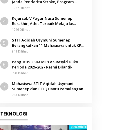
Janda Penderita Stroke, Program
Berbagi Masuki Hari ke-61
1057 Dilihat
Kejurcab V Pagar Nusa Sumenep
4
Berakhir, Atlet Terbaik Melaju ke
Kejurwil Jatim
1046 Dilihat
STIT Aqidah Usymuni Sumenep
5
Berangkatkan 11 Mahasiswa untuk KPM
Internasional di Malaysia
941 Dilihat
Pengurus OSIM MTs Ar-Rasyid Duko
6
Periode 2026-2027 Resmi Dilantik
780 Dilihat
Mahasiswa STIT Aqidah Usymuni
7
Sumenep dan PTIQ Bantu Pemulangan
Jenazah WNI Asal Aceh di Malaysia
763 Dilihat
TEKNOLOGI