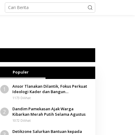
Populer
Ansor Tlanakan Dilantik, Fokus Perkuat
1
Ideologi Kader dan Bangun
Kemandirian Ekonomi
1173 Dilihat
Dandim Pamekasan Ajak Warga
2
Kibarkan Merah Putih Selama Agustus
1072 Dilihat
Detikzone Salurkan Bantuan kepada
3