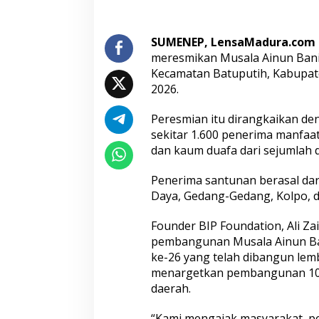
i
P
a
SUMENEP, LensaMadura.com
n
meresmikan Musala Ainun Bani 
t
Kecamatan Batuputih, Kabupat
a
2026.
i
B
a
Peresmian itu dirangkaikan d
d
sekitar 1.600 penerima manfaat 
u
dan kaum duafa dari sejumlah 
r
,
S
Penerima santunan berasal dar
a
Daya, Gedang-Gedang, Kolpo, 
n
t
Founder BIP Foundation, Ali Za
u
pembangunan Musala Ainun Ban
n
i
ke-26 yang telah dibangun lem
R
menargetkan pembangunan 100 
i
daerah.
b
u
“Kami mengajak masyarakat, pe
a