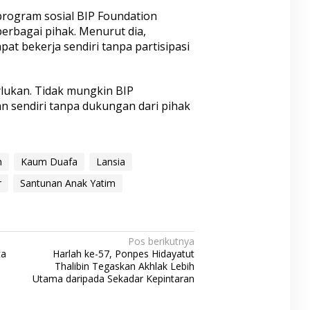
program sosial BIP Foundation
rbagai pihak. Menurut dia,
pat bekerja sendiri tanpa partisipasi
lukan. Tidak mungkin BIP
n sendiri tanpa dukungan dari pihak
n
Kaum Duafa
Lansia
r
Santunan Anak Yatim
Pos berikutnya
ta
Harlah ke-57, Ponpes Hidayatut
Thalibin Tegaskan Akhlak Lebih
Utama daripada Sekadar Kepintaran