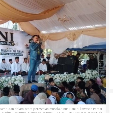
at sambutan dalam acara peresmian musala Ainun Bani di kawasan Pantai
Badur, Batuputih, Sumenep, Minggu, 28 Juni 2026. LENSAMADURA/Dok