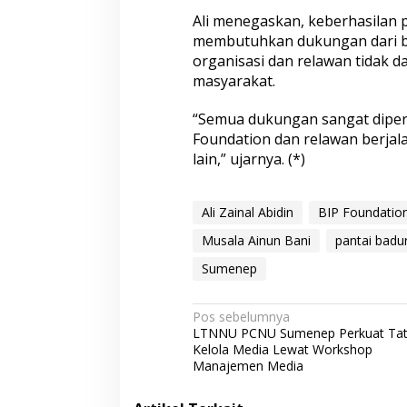
a
Ali menegaskan, keberhasilan 
membutuhkan dukungan dari be
organisasi dan relawan tidak da
masyarakat.
“Semua dukungan sangat diper
Foundation dan relawan berjala
lain,” ujarnya. (*)
Ali Zainal Abidin
BIP Foundatio
Musala Ainun Bani
pantai badu
Sumenep
N
Pos sebelumnya
LTNNU PCNU Sumenep Perkuat Ta
a
Kelola Media Lewat Workshop
v
Manajemen Media
i