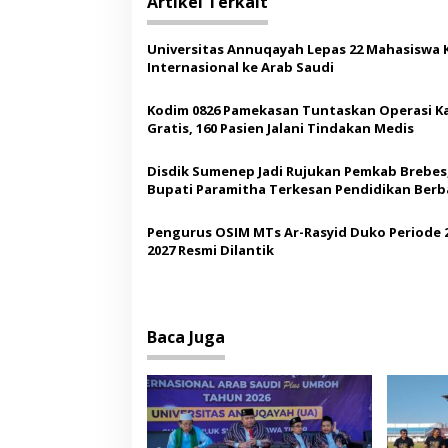
Artikel Terkait
g
a
Universitas Annuqayah Lepas 22 Mahasiswa 
s
Internasional ke Arab Saudi
i
Kodim 0826 Pamekasan Tuntaskan Operasi K
p
Gratis, 160 Pasien Jalani Tindakan Medis
o
Disdik Sumenep Jadi Rujukan Pemkab Brebes
s
Bupati Paramitha Terkesan Pendidikan Berb
Budaya
Pengurus OSIM MTs Ar-Rasyid Duko Periode 
2027 Resmi Dilantik
Baca Juga