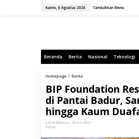
L
Kamis, 6 Agustus 2026
Tambahkan Menu
e
w
a
t
i
k
e
k
o
Beranda
Berita
Nasional
Teknologi
n
t
e
n
Homepage
/
Berita
B
I
BIP Foundation Re
P
F
di Pantai Badur, S
o
u
hingga Kaum Duaf
n
d
a
Lensa Madura
28 Juni 2026
t
Berita
i
o