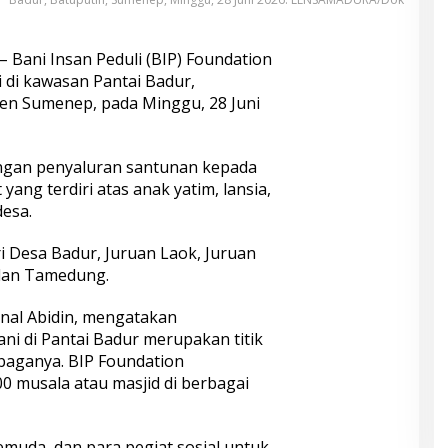
– Bani Insan Peduli (BIP) Foundation
di kawasan Pantai Badur,
en Sumenep, pada Minggu, 28 Juni
engan penyaluran santunan kepada
yang terdiri atas anak yatim, lansia,
desa.
i Desa Badur, Juruan Laok, Juruan
dan Tamedung.
inal Abidin, mengatakan
i di Pantai Badur merupakan titik
baganya. BIP Foundation
musala atau masjid di berbagai
muda, dan para pegiat sosial untuk