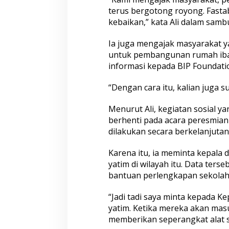
n
terus bergotong royong. Fasta
A
kebaikan,” kata Ali dalam samb
n
a
Ia juga mengajak masyarakat y
k
untuk pembangunan rumah ib
Y
a
informasi kepada BIP Foundati
t
i
“Dengan cara itu, kalian juga s
m
h
Menurut Ali, kegiatan sosial ya
i
berhenti pada acara peresmia
n
g
dilakukan secara berkelanjutan
g
a
Karena itu, ia meminta kepala
K
yatim di wilayah itu. Data ters
a
bantuan perlengkapan sekolah 
u
m
D
“Jadi tadi saya minta kepada 
u
yatim. Ketika mereka akan mas
a
memberikan seperangkat alat s
f