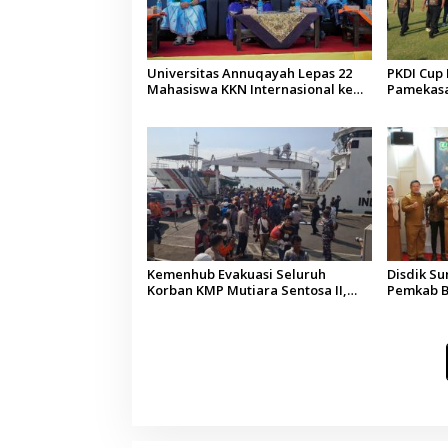
Universitas Annuqayah Lepas 22
PKDI Cup I
Mahasiswa KKN Internasional ke
Pamekasan
Arab Saudi
Kepala D
Kemenhub Evakuasi Seluruh
Disdik S
Korban KMP Mutiara Sentosa II,
Pemkab B
Operator Diaudit
Terkesan
Budaya