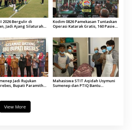
I 2026 Bergulir di
Kodim 0826 Pamekasan Tuntaskan
, Jadi Ajang Silaturahmi
Operasi Katarak Gratis, 160 Pasien
esa se-Madura
Jalani Tindakan Medis
umenep Jadi Rujukan
Mahasiswa STIT Aqidah Usymuni
rebes, Bupati Paramitha
Sumenep dan PTIQ Bantu
 Pendidikan Berbasis
Pemulangan Jenazah WNI Asal
Aceh di Malaysia
View More