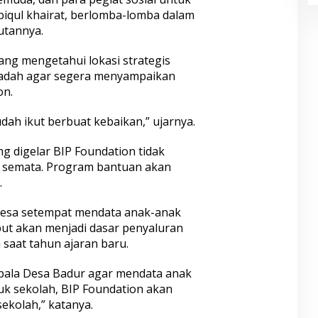
biqul khairat, berlomba-lomba dalam
utannya.
ang mengetahui lokasi strategis
adah agar segera menyampaikan
on.
udah ikut berbuat kebaikan,” ujarnya.
ng digelar BIP Foundation tidak
n semata. Program bantuan akan
.
 desa setempat mendata anak-anak
ebut akan menjadi dasar penyaluran
saat tahun ajaran baru.
Kepala Desa Badur agar mendata anak
uk sekolah, BIP Foundation akan
ekolah,” katanya.