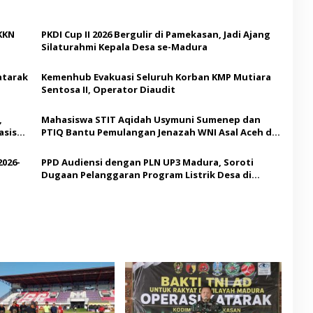
KKN
PKDI Cup II 2026 Bergulir di Pamekasan, Jadi Ajang
Silaturahmi Kepala Desa se-Madura
atarak
Kemenhub Evakuasi Seluruh Korban KMP Mutiara
Sentosa II, Operator Diaudit
,
Mahasiswa STIT Aqidah Usymuni Sumenep dan
asis
PTIQ Bantu Pemulangan Jenazah WNI Asal Aceh di
Malaysia
2026-
PPD Audiensi dengan PLN UP3 Madura, Soroti
Dugaan Pelanggaran Program Listrik Desa di
Sumenep