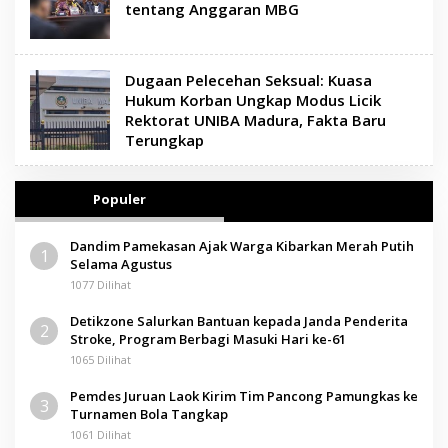
tentang Anggaran MBG
Dugaan Pelecehan Seksual: Kuasa
Hukum Korban Ungkap Modus Licik
Rektorat UNIBA Madura, Fakta Baru
Terungkap
Populer
Dandim Pamekasan Ajak Warga Kibarkan Merah Putih
1
Selama Agustus
1077 Dilihat
Detikzone Salurkan Bantuan kepada Janda Penderita
2
Stroke, Program Berbagi Masuki Hari ke-61
1065 Dilihat
Pemdes Juruan Laok Kirim Tim Pancong Pamungkas ke
3
Turnamen Bola Tangkap
1061 Dilihat