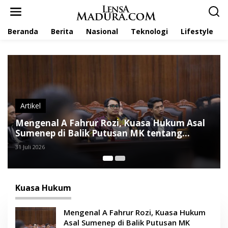
L
e
w
Beranda
Berita
Nasional
Teknologi
Lifestyle
a
t
i
k
e
k
o
n
t
Artikel
e
Mengenal A Fahrur Rozi, Kuasa Hukum Asal
n
Sumenep di Balik Putusan MK tentang
Anggaran MBG
31 Juli 2026
Kuasa Hukum
Mengenal A Fahrur Rozi, Kuasa Hukum
Asal Sumenep di Balik Putusan MK