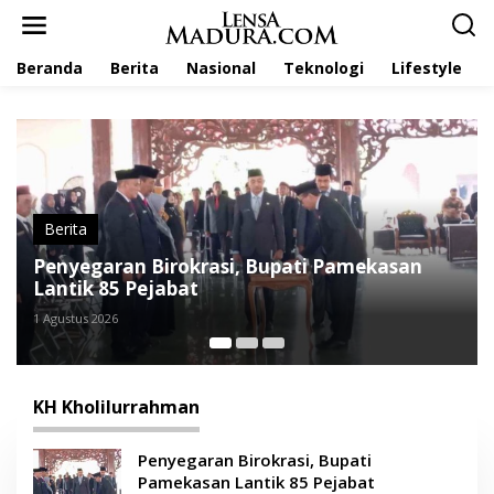
L
e
w
Beranda
Berita
Nasional
Teknologi
Lifestyle
a
t
i
k
e
k
o
n
t
Berita
e
Bupati Pamekasan Ajak AJP Perkuat Budaya
n
Literasi Lewat Kegiatan Ilmiah
28 Juli 2026
KH Kholilurrahman
Penyegaran Birokrasi, Bupati
Pamekasan Lantik 85 Pejabat