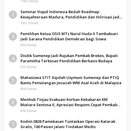
Pamolokan
1183 Dilihat
Seminar Vispol Indonesia Bedah Roadmap
2
Kesejahteraan Madura, Pendidikan dan Hilirisasi Jadi
Kunci
1001 Dilihat
Pemilihan Ketua OSIS MTs Nurul Huda II Tambaksari
3
Jadi Sarana Pendidikan Demokrasi bagi Siswa
994 Dilihat
Disdik Sumenep Jadi Rujukan Pemkab Brebes, Bupati
4
Paramitha Terkesan Pendidikan Berbasis Budaya
973 Dilihat
Mahasiswa STIT Aqidah Usymuni Sumenep dan PTIQ
5
Bantu Pemulangan Jenazah WNI Asal Aceh di Malaysia
906 Dilihat
Menhub Tinjau Evakuasi Korban Kebakaran KM
6
Mutiara Sentosa II, Apresiasi Respons Cepat Pemkab
Sumenep
854 Dilihat
Kodim 0826 Pamekasan Tuntaskan Operasi Katarak
7
Gratis, 160 Pasien Jalani Tindakan Medis