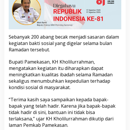
u
n
t
u
k
A
b
Sebanyak 200 abang becak menjadi sasaran dalam
a
kegiatan bakti sosial yang digelar selama bulan
n
Ramadan tersebut.
g
B
e
Bupati Pamekasan, KH Kholilurrahman,
c
mengatakan kegiatan itu diharapkan dapat
a
meningkatkan kualitas ibadah selama Ramadan
k
sekaligus menumbuhkan kepedulian terhadap
kondisi sosial di masyarakat.
“Terima kasih saya sampaikan kepada bapak-
bapak yang telah hadir. Karena jika bapak-bapak
tidak hadir di sini, bantuan ini tidak bisa
terlaksana,” ujar KH Kholilurrahman dikutip dari
laman Pemkab Pamekasan.