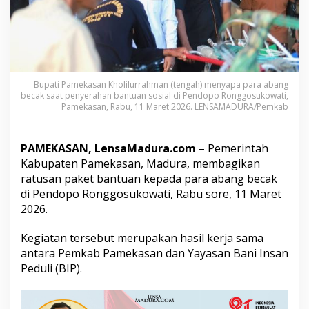
B
I
P
B
a
g
i
Bupati Pamekasan Kholilurrahman (tengah) menyapa para abang
k
becak saat penyerahan bantuan sosial di Pendopo Ronggosukowati,
a
Pamekasan, Rabu, 11 Maret 2026. LENSAMADURA/Pemkab
n
2
0
PAMEKASAN, LensaMadura.com
– Pemerintah
0
Kabupaten Pamekasan, Madura, membagikan
P
ratusan paket bantuan kepada para abang becak
a
k
di Pendopo Ronggosukowati, Rabu sore, 11 Maret
e
2026.
t
B
Kegiatan tersebut merupakan hasil kerja sama
a
antara Pemkab Pamekasan dan Yayasan Bani Insan
n
t
Peduli (BIP).
u
a
n