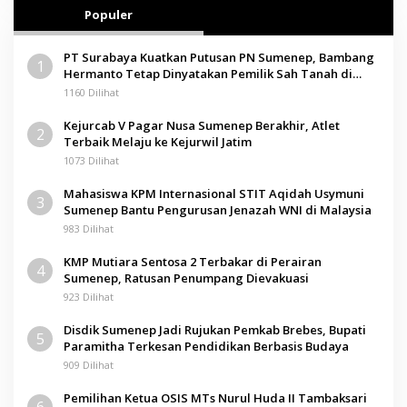
Populer
PT Surabaya Kuatkan Putusan PN Sumenep, Bambang
1
Hermanto Tetap Dinyatakan Pemilik Sah Tanah di
Pamolokan
1160 Dilihat
Kejurcab V Pagar Nusa Sumenep Berakhir, Atlet
2
Terbaik Melaju ke Kejurwil Jatim
1073 Dilihat
Mahasiswa KPM Internasional STIT Aqidah Usymuni
3
Sumenep Bantu Pengurusan Jenazah WNI di Malaysia
983 Dilihat
KMP Mutiara Sentosa 2 Terbakar di Perairan
4
Sumenep, Ratusan Penumpang Dievakuasi
923 Dilihat
Disdik Sumenep Jadi Rujukan Pemkab Brebes, Bupati
5
Paramitha Terkesan Pendidikan Berbasis Budaya
909 Dilihat
Pemilihan Ketua OSIS MTs Nurul Huda II Tambaksari