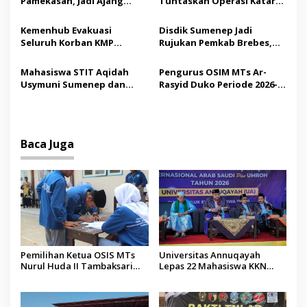
Pamekasan, Jadi Ajang
Tuntaskan Operasi Katarak
o
Silaturahmi Kepala Desa se-
Gratis, 160 Pasien Jalani
s
Madura
Tindakan Medis
Kemenhub Evakuasi
Disdik Sumenep Jadi
Seluruh Korban KMP
Rujukan Pemkab Brebes,
Mutiara Sentosa II,
Bupati Paramitha Terkesan
Operator Diaudit
Pendidikan Berbasis
Mahasiswa STIT Aqidah
Pengurus OSIM MTs Ar-
Budaya
Usymuni Sumenep dan
Rasyid Duko Periode 2026-
PTIQ Bantu Pemulangan
2027 Resmi Dilantik
Jenazah WNI Asal Aceh di
Malaysia
Baca Juga
Pemilihan Ketua OSIS MTs
Universitas Annuqayah
Nurul Huda II Tambaksari
Lepas 22 Mahasiswa KKN
Jadi Sarana Pendidikan
Internasional ke Arab Saudi
Demokrasi bagi Siswa