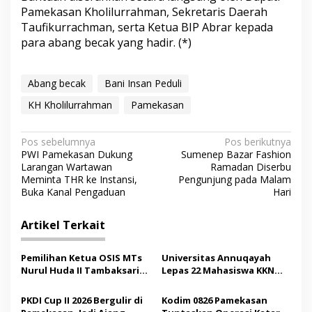
Pamekasan Kholilurrahman, Sekretaris Daerah
Taufikurrachman, serta Ketua BIP Abrar kepada
para abang becak yang hadir. (*)
Abang becak
Bani Insan Peduli
KH Kholilurrahman
Pamekasan
N
Pos sebelumnya
Pos berikutnya
PWI Pamekasan Dukung
Sumenep Bazar Fashion
a
Larangan Wartawan
Ramadan Diserbu
v
Meminta THR ke Instansi,
Pengunjung pada Malam
Buka Kanal Pengaduan
Hari
i
g
Artikel Terkait
a
s
Pemilihan Ketua OSIS MTs
Universitas Annuqayah
Nurul Huda II Tambaksari
Lepas 22 Mahasiswa KKN
i
Jadi Sarana Pendidikan
Internasional ke Arab
p
Demokrasi bagi Siswa
Saudi
PKDI Cup II 2026 Bergulir di
Kodim 0826 Pamekasan