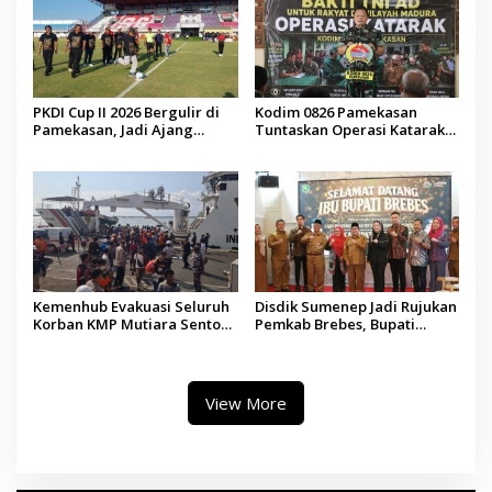
PKDI Cup II 2026 Bergulir di
Kodim 0826 Pamekasan
Pamekasan, Jadi Ajang
Tuntaskan Operasi Katarak
Silaturahmi Kepala Desa se-
Gratis, 160 Pasien Jalani
Madura
Tindakan Medis
Kemenhub Evakuasi Seluruh
Disdik Sumenep Jadi Rujukan
Korban KMP Mutiara Sentosa
Pemkab Brebes, Bupati
II, Operator Diaudit
Paramitha Terkesan
Pendidikan Berbasis Budaya
View More