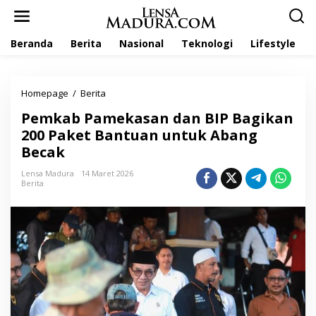
L
e
w
Beranda
Berita
Nasional
Teknologi
Lifestyle
a
t
i
k
Homepage
/
Berita
P
e
e
k
Pemkab Pamekasan dan BIP Bagikan
m
o
k
200 Paket Bantuan untuk Abang
n
a
t
Becak
b
e
P
n
Lensa Madura
14 Maret 2026
a
Berita
m
e
k
a
s
a
n
d
a
n