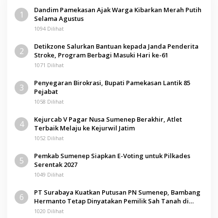
Dandim Pamekasan Ajak Warga Kibarkan Merah Putih
1
Selama Agustus
1094 Dilihat
Detikzone Salurkan Bantuan kepada Janda Penderita
2
Stroke, Program Berbagi Masuki Hari ke-61
1071 Dilihat
Penyegaran Birokrasi, Bupati Pamekasan Lantik 85
3
Pejabat
1058 Dilihat
Kejurcab V Pagar Nusa Sumenep Berakhir, Atlet
4
Terbaik Melaju ke Kejurwil Jatim
1052 Dilihat
Pemkab Sumenep Siapkan E-Voting untuk Pilkades
5
Serentak 2027
1049 Dilihat
PT Surabaya Kuatkan Putusan PN Sumenep, Bambang
6
Hermanto Tetap Dinyatakan Pemilik Sah Tanah di
Pamolokan
1020 Dilihat