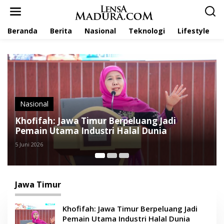
L
e
w
Beranda
Berita
Nasional
Teknologi
Lifestyle
a
t
i
k
e
k
o
n
t
Berita
e
Polres Pamekasan Gelar Latihan
n
Pengendalian Massa bagi Personel Samapta
3 Juni 2026
Jawa Timur
Khofifah: Jawa Timur Berpeluang Jadi
Pemain Utama Industri Halal Dunia