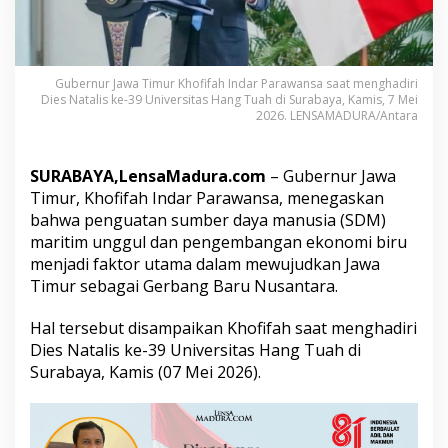
M
M
a
r
i
Gubernur Jawa Timur Khofifah Indar Parawansa saat menghadiri
t
Dies Natalis ke-39 Universitas Hang Tuah di Surabaya, Kamis, 7 Mei
2026. LENSAMADURA/Antara
i
m
d
a
SURABAYA,LensaMadura.com
– Gubernur Jawa
n
Timur, Khofifah Indar Parawansa, menegaskan
E
bahwa penguatan sumber daya manusia (SDM)
k
maritim unggul dan pengembangan ekonomi biru
o
n
menjadi faktor utama dalam mewujudkan Jawa
o
Timur sebagai Gerbang Baru Nusantara.
m
i
Hal tersebut disampaikan Khofifah saat menghadiri
B
Dies Natalis ke-39 Universitas Hang Tuah di
i
r
Surabaya, Kamis (07 Mei 2026).
u
u
n
t