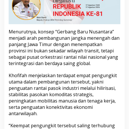
u
k
W
u
j
u
Menurutnya, konsep “Gerbang Baru Nusantara”
d
menjadi arah pembangunan jangka menengah dan
k
panjang Jawa Timur dengan menempatkan
a
n
provinsi ini bukan sekadar wilayah transit, tetapi
J
sebagai pusat orkestrasi rantai nilai nasional yang
a
terintegrasi dan berdaya saing global.
t
i
Khofifah menjelaskan terdapat empat pengungkit
m
G
utama dalam pembangunan tersebut, yakni
e
penguatan rantai pasok industri melalui hilirisasi,
r
stabilitas pasokan komoditas strategis,
b
peningkatan mobilitas manusia dan tenaga kerja,
a
n
serta penguatan konektivitas ekonomi
g
antarwilayah.
B
a
“Keempat pengungkit tersebut saling terhubung
r