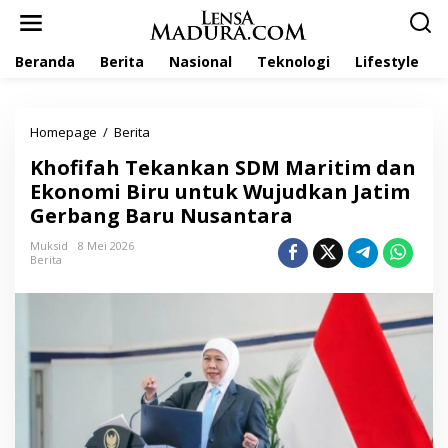
L
e
w
Beranda
Berita
Nasional
Teknologi
Lifestyle
a
t
i
k
Homepage
/
Berita
K
e
h
k
Khofifah Tekankan SDM Maritim dan
o
o
f
Ekonomi Biru untuk Wujudkan Jatim
n
i
t
Gerbang Baru Nusantara
f
e
a
n
Muksid
8 Mei 2026
h
Berita
T
e
k
a
n
k
a
n
S
D