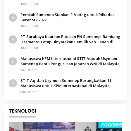
1061 Dilihat
Pemkab Sumenep Siapkan E-Voting untuk Pilkades
4
Serentak 2027
1053 Dilihat
PT Surabaya Kuatkan Putusan PN Sumenep, Bambang
5
Hermanto Tetap Dinyatakan Pemilik Sah Tanah di
Pamolokan
1027 Dilihat
Mahasiswa KPM Internasional STIT Aqidah Usymuni
6
Sumenep Bantu Pengurusan Jenazah WNI di Malaysia
980 Dilihat
STIT Aqidah Usymuni Sumenep Berangkatkan 11
7
Mahasiswa untuk KPM Internasional di Malaysia
946 Dilihat
TEKNOLOGI