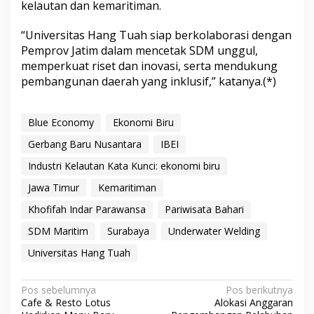
kelautan dan kemaritiman.
“Universitas Hang Tuah siap berkolaborasi dengan
Pemprov Jatim dalam mencetak SDM unggul,
memperkuat riset dan inovasi, serta mendukung
pembangunan daerah yang inklusif,” katanya.(*)
Blue Economy
Ekonomi Biru
Gerbang Baru Nusantara
IBEI
Industri Kelautan Kata Kunci: ekonomi biru
Jawa Timur
Kemaritiman
Khofifah Indar Parawansa
Pariwisata Bahari
SDM Maritim
Surabaya
Underwater Welding
Universitas Hang Tuah
N
Pos sebelumnya
Pos berikutnya
Cafe & Resto Lotus
Alokasi Anggaran
a