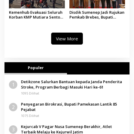
Kemenhub Evakuasi Seluruh
Disdik Sumenep Jadi Rujukan
Korban KMP Mutiara Sentosa
Pemkab Brebes, Bupati
II, Operator Diaudit
Paramitha Terkesan
Pendidikan Berbasis Budaya
View More
Populer
Detikzone Salurkan Bantuan kepada Janda Penderita
1
Stroke, Program Berbagi Masuki Hari ke-61
1095 Dilihat
Penyegaran Birokrasi, Bupati Pamekasan Lantik 85
2
Pejabat
1075 Dilihat
Kejurcab V Pagar Nusa Sumenep Berakhir, Atlet
3
Terbaik Melaju ke Kejurwil Jatim