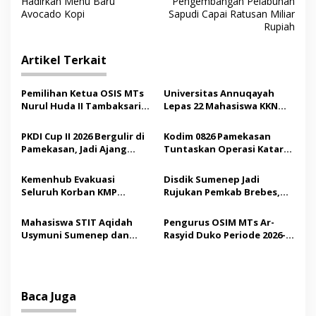
Hadirkan Menu Baru
Pengembangan Pelabuhan
v
Avocado Kopi
Sapudi Capai Ratusan Miliar
Rupiah
i
g
Artikel Terkait
a
s
Pemilihan Ketua OSIS MTs
Universitas Annuqayah
Nurul Huda II Tambaksari
Lepas 22 Mahasiswa KKN
i
Jadi Sarana Pendidikan
Internasional ke Arab
p
Demokrasi bagi Siswa
Saudi
PKDI Cup II 2026 Bergulir di
Kodim 0826 Pamekasan
Pamekasan, Jadi Ajang
Tuntaskan Operasi Katarak
o
Silaturahmi Kepala Desa se-
Gratis, 160 Pasien Jalani
s
Madura
Tindakan Medis
Kemenhub Evakuasi
Disdik Sumenep Jadi
Seluruh Korban KMP
Rujukan Pemkab Brebes,
Mutiara Sentosa II,
Bupati Paramitha Terkesan
Operator Diaudit
Pendidikan Berbasis
Mahasiswa STIT Aqidah
Pengurus OSIM MTs Ar-
Budaya
Usymuni Sumenep dan
Rasyid Duko Periode 2026-
PTIQ Bantu Pemulangan
2027 Resmi Dilantik
Jenazah WNI Asal Aceh di
Malaysia
Baca Juga