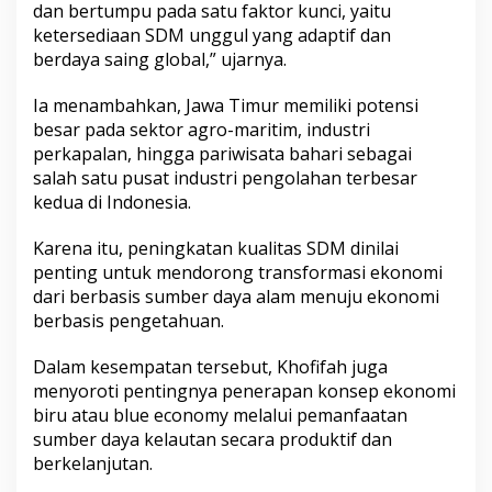
dan bertumpu pada satu faktor kunci, yaitu
u
N
ketersediaan SDM unggul yang adaptif dan
u
berdaya saing global,” ujarnya.
s
a
Ia menambahkan, Jawa Timur memiliki potensi
n
besar pada sektor agro-maritim, industri
t
a
perkapalan, hingga pariwisata bahari sebagai
r
salah satu pusat industri pengolahan terbesar
a
kedua di Indonesia.
Karena itu, peningkatan kualitas SDM dinilai
penting untuk mendorong transformasi ekonomi
dari berbasis sumber daya alam menuju ekonomi
berbasis pengetahuan.
Dalam kesempatan tersebut, Khofifah juga
menyoroti pentingnya penerapan konsep ekonomi
biru atau blue economy melalui pemanfaatan
sumber daya kelautan secara produktif dan
berkelanjutan.