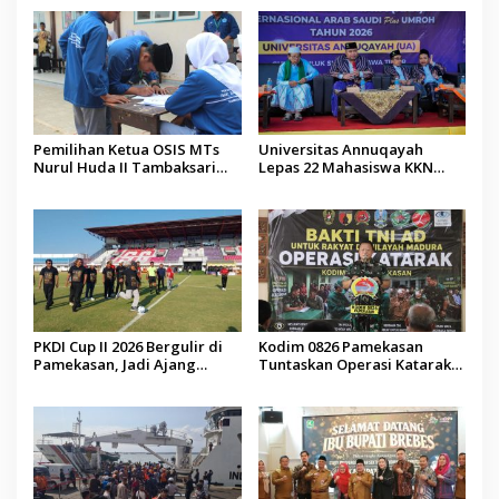
Pemilihan Ketua OSIS MTs
Universitas Annuqayah
Nurul Huda II Tambaksari
Lepas 22 Mahasiswa KKN
Jadi Sarana Pendidikan
Internasional ke Arab Saudi
Demokrasi bagi Siswa
PKDI Cup II 2026 Bergulir di
Kodim 0826 Pamekasan
Pamekasan, Jadi Ajang
Tuntaskan Operasi Katarak
Silaturahmi Kepala Desa se-
Gratis, 160 Pasien Jalani
Madura
Tindakan Medis