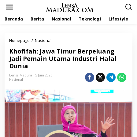
L
e
w
Beranda
Berita
Nasional
Teknologi
Lifestyle
a
t
i
k
Homepage
/
Nasional
K
e
h
k
Khofifah: Jawa Timur Berpeluang
o
o
f
Jadi Pemain Utama Industri Halal
n
i
t
Dunia
f
e
a
n
Lensa Madura
5 Juni 2026
h
Nasional
:
J
a
w
a
T
i
m
u
r