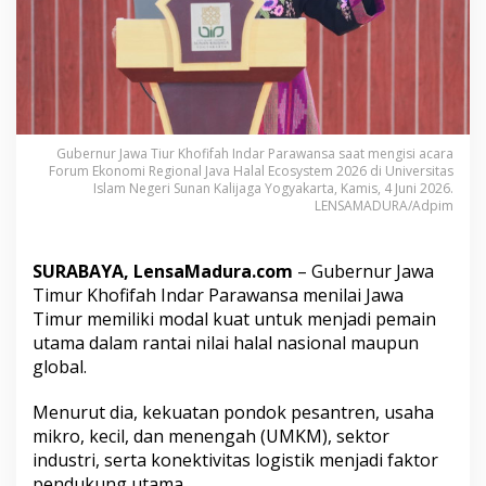
B
e
r
p
e
l
u
a
Gubernur Jawa Tiur Khofifah Indar Parawansa saat mengisi acara
n
Forum Ekonomi Regional Java Halal Ecosystem 2026 di Universitas
g
Islam Negeri Sunan Kalijaga Yogyakarta, Kamis, 4 Juni 2026.
J
LENSAMADURA/Adpim
a
d
i
SURABAYA, LensaMadura.com
– Gubernur Jawa
P
Timur Khofifah Indar Parawansa menilai Jawa
e
Timur memiliki modal kuat untuk menjadi pemain
m
utama dalam rantai nilai halal nasional maupun
a
i
global.
n
U
Menurut dia, kekuatan pondok pesantren, usaha
t
mikro, kecil, dan menengah (UMKM), sektor
a
industri, serta konektivitas logistik menjadi faktor
m
a
pendukung utama.