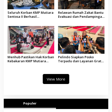
Seluruh Korban KMP Mutiara
Relawan Rumah Zakat Bantu
Sentosa II Berhasil
Evakuasi dan Pendampingan
Dievakuasi, Kemenhub Audit
Korban Kebakaran KMP
Operator Kapal
Mutiara Sentosa II
Menhub Pastikan Hak Korban
Pelindo Siapkan Posko
Kebakaran KMP Mutiara
Terpadu dan Layanan Gratis
Sentosa II Dipenuhi, Evakuasi
bagi Korban Kebakaran KMP
Terus Berlanjut
Mutiara Sentosa II
View More
Populer