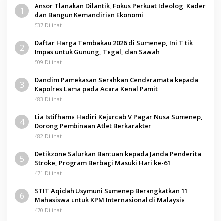
Ansor Tlanakan Dilantik, Fokus Perkuat Ideologi Kader
1
dan Bangun Kemandirian Ekonomi
537 Dilihat
Daftar Harga Tembakau 2026 di Sumenep, Ini Titik
2
Impas untuk Gunung, Tegal, dan Sawah
509 Dilihat
Dandim Pamekasan Serahkan Cenderamata kepada
3
Kapolres Lama pada Acara Kenal Pamit
483 Dilihat
Lia Istifhama Hadiri Kejurcab V Pagar Nusa Sumenep,
4
Dorong Pembinaan Atlet Berkarakter
482 Dilihat
Detikzone Salurkan Bantuan kepada Janda Penderita
5
Stroke, Program Berbagi Masuki Hari ke-61
471 Dilihat
STIT Aqidah Usymuni Sumenep Berangkatkan 11
6
Mahasiswa untuk KPM Internasional di Malaysia
470 Dilihat