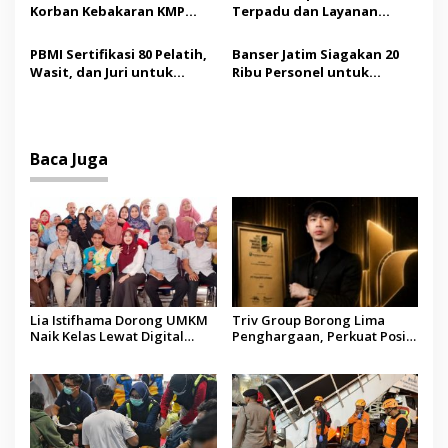
Sentosa II
Korban Kebakaran KMP
Terpadu dan Layanan
Mutiara Sentosa II
Gratis bagi Korban
Dipenuhi, Evakuasi Terus
Kebakaran KMP Mutiara
PBMI Sertifikasi 80 Pelatih,
Banser Jatim Siagakan 20
Berlanjut
Sentosa II
Wasit, dan Juri untuk
Ribu Personel untuk
Perkuat Standar
Amankan Muktamar ke-35
Internasional
NU
Baca Juga
Lia Istifhama Dorong UMKM
Triv Group Borong Lima
Naik Kelas Lewat Digital
Penghargaan, Perkuat Posisi
Marketing dan AI, Soroti
sebagai Platform Aset
Pemberdayaan Difabel
Digital Terpercaya