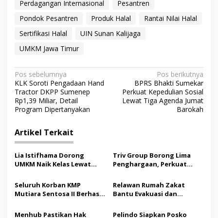
Perdagangan Internasional
Pesantren
Pondok Pesantren
Produk Halal
Rantai Nilai Halal
Sertifikasi Halal
UIN Sunan Kalijaga
UMKM Jawa Timur
N
Pos sebelumnya
Pos berikutnya
KLK Soroti Pengadaan Hand
BPRS Bhakti Sumekar
a
Tractor DKPP Sumenep
Perkuat Kepedulian Sosial
v
Rp1,39 Miliar, Detail
Lewat Tiga Agenda Jumat
Program Dipertanyakan
Barokah
i
g
Artikel Terkait
a
s
Lia Istifhama Dorong
Triv Group Borong Lima
UMKM Naik Kelas Lewat
Penghargaan, Perkuat
i
Digital Marketing dan AI,
Posisi sebagai Platform
p
Soroti Pemberdayaan
Aset Digital Terpercaya
Seluruh Korban KMP
Relawan Rumah Zakat
Difabel
Mutiara Sentosa II Berhasil
Bantu Evakuasi dan
o
Dievakuasi, Kemenhub
Pendampingan Korban
s
Audit Operator Kapal
Kebakaran KMP Mutiara
Menhub Pastikan Hak
Pelindo Siapkan Posko