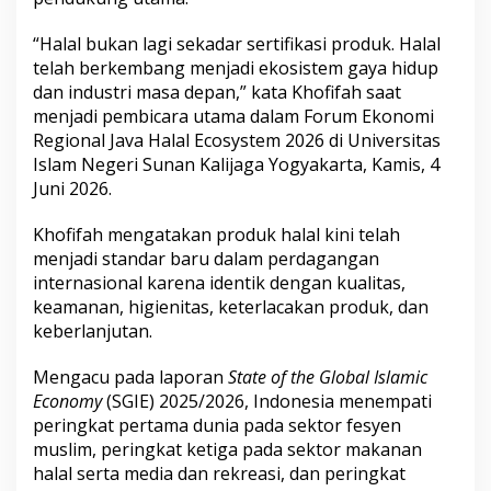
I
n
“Halal bukan lagi sekadar sertifikasi produk. Halal
d
telah berkembang menjadi ekosistem gaya hidup
u
dan industri masa depan,” kata Khofifah saat
s
t
menjadi pembicara utama dalam Forum Ekonomi
r
Regional Java Halal Ecosystem 2026 di Universitas
i
Islam Negeri Sunan Kalijaga Yogyakarta, Kamis, 4
H
Juni 2026.
a
l
a
Khofifah mengatakan produk halal kini telah
l
menjadi standar baru dalam perdagangan
D
internasional karena identik dengan kualitas,
u
keamanan, higienitas, keterlacakan produk, dan
n
i
keberlanjutan.
a
Mengacu pada laporan
State of the Global Islamic
Economy
(SGIE) 2025/2026, Indonesia menempati
peringkat pertama dunia pada sektor fesyen
muslim, peringkat ketiga pada sektor makanan
halal serta media dan rekreasi, dan peringkat