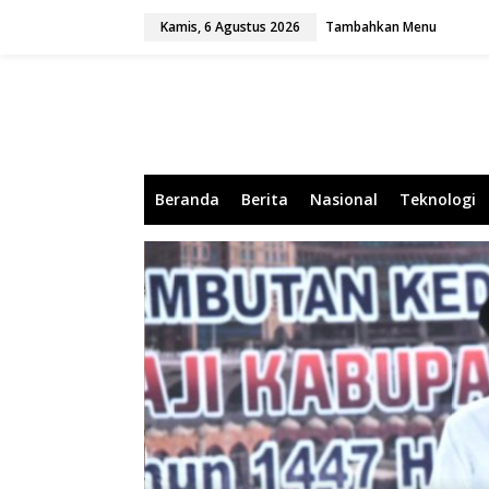
L
Kamis, 6 Agustus 2026
Tambahkan Menu
e
w
a
t
i
k
e
k
o
Beranda
Berita
Nasional
Teknologi
n
t
e
n