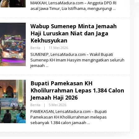
L
MAKKAH, LensaMadura.com – Anggota DPD RI
E
asal Jawa Timur, Lia Istifhama, mengunjungi
H
L
E
N
Wabup Sumenep Minta Jemaah
S
A
Haji Luruskan Niat dan Jaga
M
Kekhusyukan
A
D
Berita
|
11 Mei 2026
O
U
L
R
SUMENEP, LensaMadura.com – Wakil Bupati
E
A
Sumenep KH Imam Hasyim mengingatkan seluruh
H
jemaah
L
E
N
S
Bupati Pamekasan KH
A
M
Kholilurrahman Lepas 1.384 Calon
A
D
Jemaah Haji 2026
U
R
Berita
|
5 Mei 2026
O
A
L
PAMEKASAN, LensaMadura.com – Bupati
E
Pamekasan KH Kholilurrahman melepas
H
sebanyak 1.384 calon jamaah
L
E
N
S