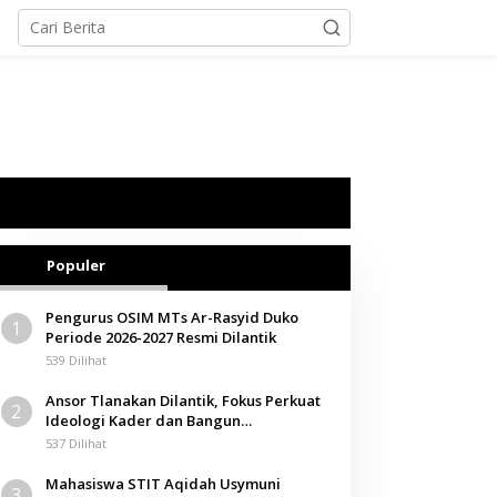
Populer
Pengurus OSIM MTs Ar-Rasyid Duko
1
Periode 2026-2027 Resmi Dilantik
539 Dilihat
Ansor Tlanakan Dilantik, Fokus Perkuat
2
Ideologi Kader dan Bangun
Kemandirian Ekonomi
537 Dilihat
Mahasiswa STIT Aqidah Usymuni
3