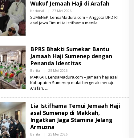
Wukuf Jemaah Haji di Arafah
A
D
Nasional
|
27 Mei 2026
O
U
L
SUMENEP, LensaMadura.com – Anggota DPD RI
R
E
A
asal Jawa Timur Lia Istifhama menilai
H
L
E
N
S
A
BPRS Bhakti Sumekar Bantu
M
A
Jamaah Haji Sumenep dengan
D
Penanda Identitas
U
R
Berita
|
25 Mei 2026
O
A
L
MAKKAH, LensaMadura.com – Jamaah haji asal
E
Kabupaten Sumenep mulai bergerak menuju
H
Arafah,
L
E
N
S
Lia Istifhama Temui Jemaah Haji
A
M
asal Sumenep di Makkah,
A
D
Ingatkan Jaga Stamina Jelang
U
Armuzna
R
A
Berita
|
25 Mei 2026
O