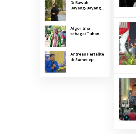
Di Bawah
Bayang-Bayang
Algoritma:
Menjaga Nurani
Kemanusiaan di
Algoritma
Era Kecerdasan
sebagai Tuhan
Buatan
Baru: Agama,
Sains, dan
Manusia
Antrean Pertalite
di Sumenep:
Ketika Geopolitik
Global Mengetuk
Dapur Rakyat
Kepulauan