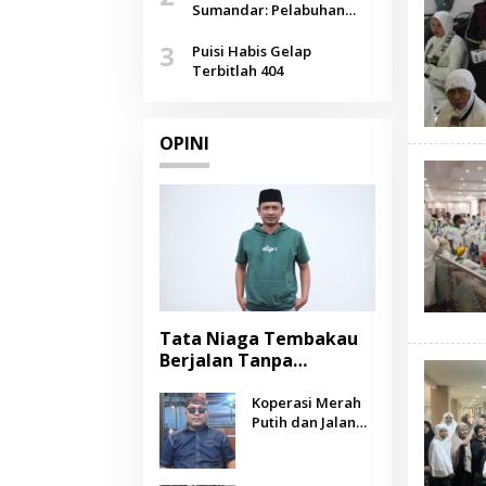
Agustus
Sumandar: Pelabuhan
Pasongsongan, Salopeng,
3
Selendang Benang Merah
Puisi Habis Gelap
Lombang
Terbitlah 404
OPINI
Tata Niaga Tembakau
Berjalan Tanpa
Instrumen, Benarkah
Negara Berpihak
Koperasi Merah
Putih dan Jalan
kepada Petani?
Panjang Menuju
Kesejahteraan