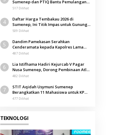
Sumenep dan PTIQ Bantu Pemulangan
Berita
Jenazah WNI Asal Aceh di Malaysia
517 Dilihat
BPRS Bhakti Sumekar Bantu Ja
Daftar Harga Tembakau 2026 di
4
Sumenep dengan Penanda Iden
Sumenep, Ini Titik Impas untuk Gunung,
Tegal, dan Sawah
509 Dilihat
 Mei 2026
Dandim Pamekasan Serahkan
5
Cenderamata kepada Kapolres Lama
pada Acara Kenal Pamit
487 Dilihat
Lia Istifhama Hadiri Kejurcab V Pagar
6
Nusa Sumenep, Dorong Pembinaan Atlet
Berkarakter
482 Dilihat
STIT Aqidah Usymuni Sumenep
7
Berangkatkan 11 Mahasiswa untuk KPM
Internasional di Malaysia
477 Dilihat
TEKNOLOGI