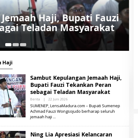
 Kelancaran Wukuf Jemaah
25
 Haji
Sambut Kepulangan Jemaah Haji,
Bupati Fauzi Tekankan Peran
sebagai Teladan Masyarakat
Berita
|
22 Juni 2026
O
L
SUMENEP, LensaMadura.com – Bupati Sumenep
E
Achmad Fauzi Wongsojudo berharap seluruh
H
jemaah haji
L
E
N
S
Ning Lia Apresiasi Kelancaran
A
M