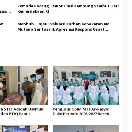
Pemuda Pocang Temor Hiasi Kampung Sambut Hari
sasi
Kemerdekaan RI
an
Menhub Tinjau Evakuasi Korban Kebakaran KM
Mutiara Sentosa II, Apresiasi Respons Cepat
Pemkab Sumenep
a STIT Aqidah Usymuni
Pengurus OSIM MTs Ar-Rasyid
dan PTIQ Bantu
Duko Periode 2026-2027 Resmi
an Jenazah WNI Asal
Dilantik
alaysia