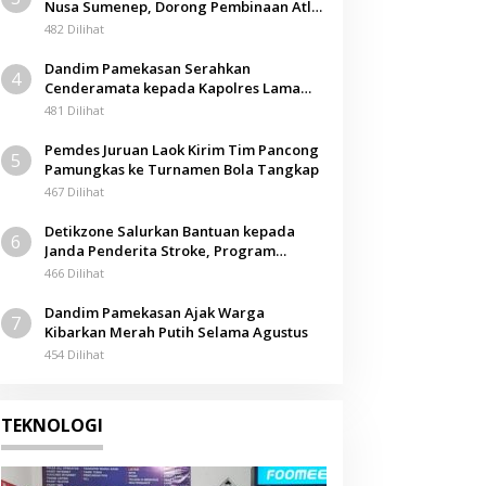
Nusa Sumenep, Dorong Pembinaan Atlet
Berkarakter
482 Dilihat
Dandim Pamekasan Serahkan
4
Cenderamata kepada Kapolres Lama
pada Acara Kenal Pamit
481 Dilihat
Pemdes Juruan Laok Kirim Tim Pancong
5
Pamungkas ke Turnamen Bola Tangkap
467 Dilihat
Detikzone Salurkan Bantuan kepada
6
Janda Penderita Stroke, Program
Berbagi Masuki Hari ke-61
466 Dilihat
Dandim Pamekasan Ajak Warga
7
Kibarkan Merah Putih Selama Agustus
454 Dilihat
TEKNOLOGI