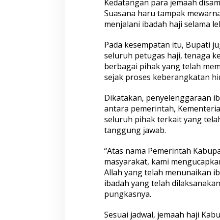
Kedatangan para jemaah disamb
Suasana haru tampak mewarna
menjalani ibadah haji selama le
Pada kesempatan itu, Bupati j
seluruh petugas haji, tenaga k
berbagai pihak yang telah me
sejak proses keberangkatan h
Dikatakan, penyelenggaraan iba
antara pemerintah, Kementeri
seluruh pihak terkait yang te
tanggung jawab.
“Atas nama Pemerintah Kabup
masyarakat, kami mengucapkan
Allah yang telah menunaikan i
ibadah yang telah dilaksanakan
pungkasnya.
Sesuai jadwal, jemaah haji K