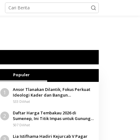
Populer
Ansor Tlanakan Dilantik, Fokus Perkuat
1
Ideologi Kader dan Bangun
Kemandirian Ekonomi
533 Dilihat
Daftar Harga Tembakau 2026 di
2
Sumenep, Ini Titik Impas untuk Gunung,
Tegal, dan Sawah
507 Dilihat
Lia Istifhama Hadiri Kejurcab V Pagar
3