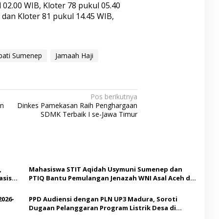
 02.00 WIB, Kloter 78 pukul 05.40
 dan Kloter 81 pukul 14.45 WIB,
pati Sumenep
Jamaah Haji
Pos berikutnya
an
Dinkes Pamekasan Raih Penghargaan
SDMK Terbaik I se-Jawa Timur
,
Mahasiswa STIT Aqidah Usymuni Sumenep dan
asis
PTIQ Bantu Pemulangan Jenazah WNI Asal Aceh di
Malaysia
2026-
PPD Audiensi dengan PLN UP3 Madura, Soroti
Dugaan Pelanggaran Program Listrik Desa di
Sumenep