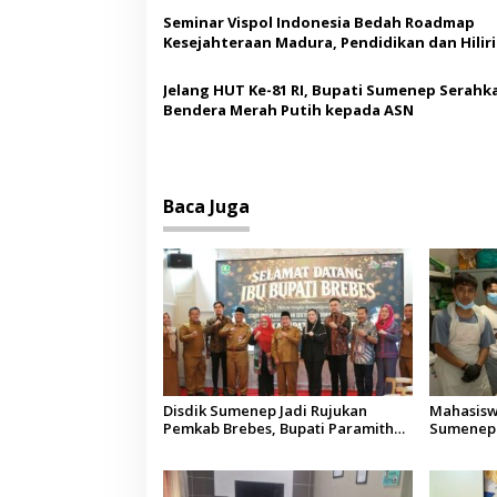
o
Seminar Vispol Indonesia Bedah Roadmap
s
Kesejahteraan Madura, Pendidikan dan Hiliri
Jadi Kunci
Jelang HUT Ke-81 RI, Bupati Sumenep Serahk
Bendera Merah Putih kepada ASN
Baca Juga
Disdik Sumenep Jadi Rujukan
Mahasisw
Pemkab Brebes, Bupati Paramitha
Sumenep 
Terkesan Pendidikan Berbasis
Pemulang
Budaya
Aceh di M