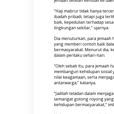
jemaah setelah kembali ke daer
d
a
“Haji mabrur tidak hanya terce
n
ibadah pribadi, tetapi juga terl
M
baik, kepedulian terhadap sesam
a
lingkungan sekitar,” ujarnya.
s
y
a
Dia menuturkan, para jemaah h
r
yang memberi contoh baik dal
a
bermasyarakat. Menurut dia, k
k
dalam perilaku sehari-hari.
a
t
“Oleh sebab itu, para jemaah h
membangun kehidupan sosial y
nilai keagamaan, serta menja
antarwarga,” katanya.
“Jadilah teladan dalam menjaga 
semangat gotong royong yang 
kehidupan bermasyarakat,” im