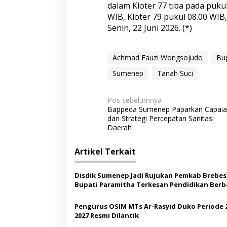
dalam Kloter 77 tiba pada pukul
WIB, Kloter 79 pukul 08.00 WIB,
Senin, 22 Juni 2026. (*)
Achmad Fauzi Wongsojudo
Bu
Sumenep
Tanah Suci
N
Pos sebelumnya
Bappeda Sumenep Paparkan Capai
a
dan Strategi Percepatan Sanitasi
v
Daerah
i
Artikel Terkait
g
a
Disdik Sumenep Jadi Rujukan Pemkab Brebes
s
Bupati Paramitha Terkesan Pendidikan Berb
Budaya
i
Pengurus OSIM MTs Ar-Rasyid Duko Periode 
p
2027 Resmi Dilantik