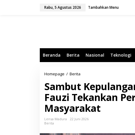
L
Rabu, 5 Agustus 2026
Tambahkan Menu
e
w
a
t
i
k
e
k
o
Beranda
Berita
Nasional
Teknologi
n
t
e
n
Homepage
/
Berita
S
a
Sambut Kepulangan
m
b
Fauzi Tekankan Per
u
t
Masyarakat
K
e
p
Lensa Madura
22 Juni 2026
u
Berita
l
a