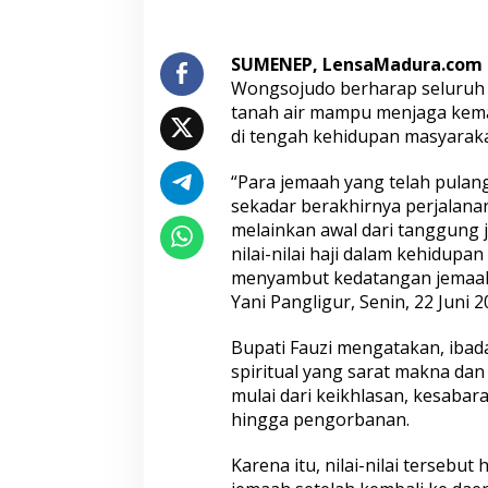
i
T
e
SUMENEP, LensaMadura.com
k
Wongsojudo berharap seluruh j
a
tanah air mampu menjaga kema
n
di tengah kehidupan masyaraka
k
a
n
“Para jemaah yang telah pula
P
sekadar berakhirnya perjalana
e
melainkan awal dari tanggung
r
nilai-nilai haji dalam kehidupan
a
n
menyambut kedatangan jemaah
s
Yani Pangligur, Senin, 22 Juni 2
e
b
Bupati Fauzi mengatakan, ibad
a
spiritual yang sarat makna da
g
a
mulai dari keikhlasan, kesabara
i
hingga pengorbanan.
T
e
Karena itu, nilai-nilai tersebu
l
a