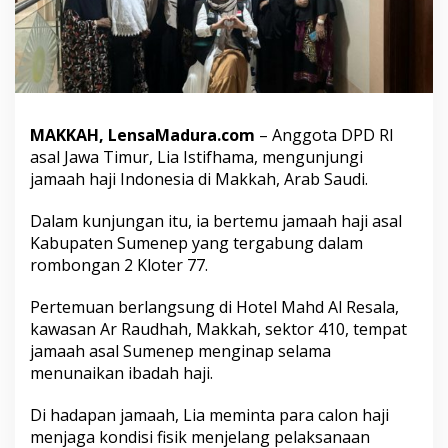
e
m
a
a
h
H
a
MAKKAH, LensaMadura.com
– Anggota DPD RI
j
i
asal Jawa Timur, Lia Istifhama, mengunjungi
a
jamaah haji Indonesia di Makkah, Arab Saudi.
s
a
Dalam kunjungan itu, ia bertemu jamaah haji asal
l
Kabupaten Sumenep yang tergabung dalam
S
u
rombongan 2 Kloter 77.
m
e
Pertemuan berlangsung di Hotel Mahd Al Resala,
n
kawasan Ar Raudhah, Makkah, sektor 410, tempat
e
jamaah asal Sumenep menginap selama
p
d
menunaikan ibadah haji.
i
M
Di hadapan jamaah, Lia meminta para calon haji
a
menjaga kondisi fisik menjelang pelaksanaan
k