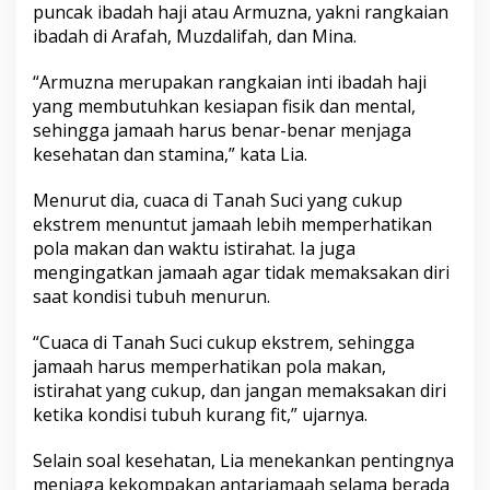
puncak ibadah haji atau Armuzna, yakni rangkaian
k
a
ibadah di Arafah, Muzdalifah, dan Mina.
h
,
“Armuzna merupakan rangkaian inti ibadah haji
I
yang membutuhkan kesiapan fisik dan mental,
n
sehingga jamaah harus benar-benar menjaga
g
a
kesehatan dan stamina,” kata Lia.
t
k
Menurut dia, cuaca di Tanah Suci yang cukup
a
ekstrem menuntut jamaah lebih memperhatikan
n
pola makan dan waktu istirahat. Ia juga
J
a
mengingatkan jamaah agar tidak memaksakan diri
g
saat kondisi tubuh menurun.
a
S
“Cuaca di Tanah Suci cukup ekstrem, sehingga
t
jamaah harus memperhatikan pola makan,
a
m
istirahat yang cukup, dan jangan memaksakan diri
i
ketika kondisi tubuh kurang fit,” ujarnya.
n
a
Selain soal kesehatan, Lia menekankan pentingnya
J
menjaga kekompakan antarjamaah selama berada
e