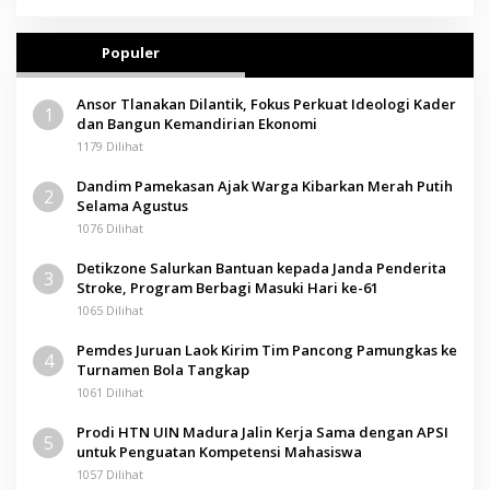
Populer
Ansor Tlanakan Dilantik, Fokus Perkuat Ideologi Kader
1
dan Bangun Kemandirian Ekonomi
1179 Dilihat
Dandim Pamekasan Ajak Warga Kibarkan Merah Putih
2
Selama Agustus
1076 Dilihat
Detikzone Salurkan Bantuan kepada Janda Penderita
3
Stroke, Program Berbagi Masuki Hari ke-61
1065 Dilihat
Pemdes Juruan Laok Kirim Tim Pancong Pamungkas ke
4
Turnamen Bola Tangkap
1061 Dilihat
Prodi HTN UIN Madura Jalin Kerja Sama dengan APSI
5
untuk Penguatan Kompetensi Mahasiswa
1057 Dilihat