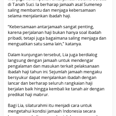
l
di Tanah Suci. Ia berharap jamaah asal Sumenep
a
saling membantu dan menjaga kebersamaan
n
selama menjalankan ibadah haji.
g
A
“Kebersamaan antarjamaah sangat penting,
r
m
karena perjalanan haji bukan hanya soal ibadah
u
pribadi, tetapi juga bagaimana saling menjaga dan
z
menguatkan satu sama lain,” katanya.
n
a
Dalam kunjungan tersebut, Lia juga berdialog
langsung dengan jamaah untuk mendengar
pengalaman dan masukan terkait pelaksanaan
ibadah haji tahun ini. Sejumlah jamaah mengaku
bersyukur dapat menjalankan ibadah dengan
lancar dan berharap seluruh rangkaian haji
berjalan baik hingga kembali ke tanah air dengan
predikat haji mabrur.
Bagi Lia, silaturahmi itu menjadi cara untuk
mengetahui kondisi jamaah Indonesia secara