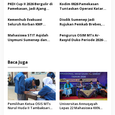
i
Demokrasi bagi Siswa
Saudi
PKDI Cup II 2026 Bergulir di
Kodim 0826 Pamekasan
p
Pamekasan, Jadi Ajang
Tuntaskan Operasi Katarak
Silaturahmi Kepala Desa se-
Gratis, 160 Pasien Jalani
o
Madura
Tindakan Medis
Kemenhub Evakuasi
Disdik Sumenep Jadi
s
Seluruh Korban KMP
Rujukan Pemkab Brebes,
Mutiara Sentosa II,
Bupati Paramitha Terkesan
Operator Diaudit
Pendidikan Berbasis
Mahasiswa STIT Aqidah
Pengurus OSIM MTs Ar-
Budaya
Usymuni Sumenep dan
Rasyid Duko Periode 2026-
PTIQ Bantu Pemulangan
2027 Resmi Dilantik
Jenazah WNI Asal Aceh di
Malaysia
Baca Juga
Pemilihan Ketua OSIS MTs
Universitas Annuqayah
Nurul Huda II Tambaksari
Lepas 22 Mahasiswa KKN
Jadi Sarana Pendidikan
Internasional ke Arab Saudi