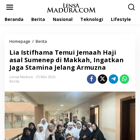
L
e
w
Beranda
Berita
Nasional
Teknologi
Lifestyle
a
t
i
k
Homepage
/
Berita
L
e
i
k
Lia Istifhama Temui Jemaah Haji
a
o
I
asal Sumenep di Makkah, Ingatkan
n
s
t
Jaga Stamina Jelang Armuzna
t
e
i
n
Lensa Madura
25 Mei 2026
f
Berita
h
a
m
a
T
e
m
u
i
J