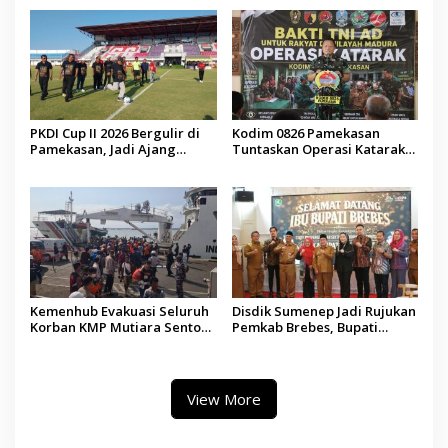
Demokrasi bagi Siswa
PKDI Cup II 2026 Bergulir di
Kodim 0826 Pamekasan
Pamekasan, Jadi Ajang
Tuntaskan Operasi Katarak
Silaturahmi Kepala Desa se-
Gratis, 160 Pasien Jalani
Madura
Tindakan Medis
Kemenhub Evakuasi Seluruh
Disdik Sumenep Jadi Rujukan
Korban KMP Mutiara Sentosa
Pemkab Brebes, Bupati
II, Operator Diaudit
Paramitha Terkesan
Pendidikan Berbasis Budaya
View More