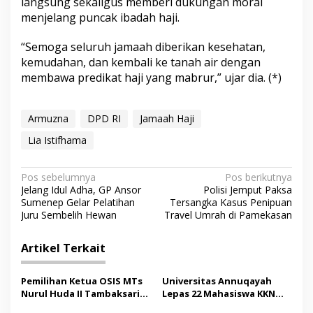
langsung sekaligus memberi dukungan moral
menjelang puncak ibadah haji.
“Semoga seluruh jamaah diberikan kesehatan,
kemudahan, dan kembali ke tanah air dengan
membawa predikat haji yang mabrur,” ujar dia. (*)
Armuzna
DPD RI
Jamaah Haji
Lia Istifhama
N
Pos sebelumnya
Pos berikutnya
Jelang Idul Adha, GP Ansor
Polisi Jemput Paksa
a
Sumenep Gelar Pelatihan
Tersangka Kasus Penipuan
v
Juru Sembelih Hewan
Travel Umrah di Pamekasan
i
Artikel Terkait
g
a
Pemilihan Ketua OSIS MTs
Universitas Annuqayah
s
Nurul Huda II Tambaksari
Lepas 22 Mahasiswa KKN
Jadi Sarana Pendidikan
Internasional ke Arab