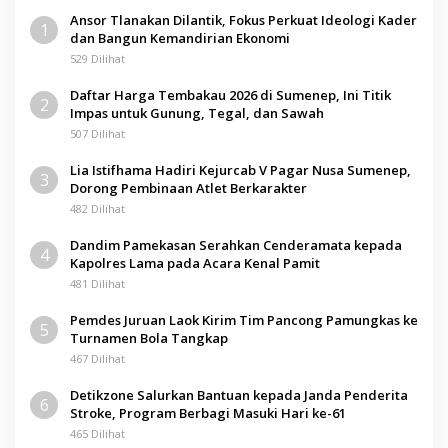
Ansor Tlanakan Dilantik, Fokus Perkuat Ideologi Kader
1
dan Bangun Kemandirian Ekonomi
529 Dilihat
Daftar Harga Tembakau 2026 di Sumenep, Ini Titik
2
Impas untuk Gunung, Tegal, dan Sawah
507 Dilihat
Lia Istifhama Hadiri Kejurcab V Pagar Nusa Sumenep,
3
Dorong Pembinaan Atlet Berkarakter
482 Dilihat
Dandim Pamekasan Serahkan Cenderamata kepada
4
Kapolres Lama pada Acara Kenal Pamit
481 Dilihat
Pemdes Juruan Laok Kirim Tim Pancong Pamungkas ke
5
Turnamen Bola Tangkap
467 Dilihat
Detikzone Salurkan Bantuan kepada Janda Penderita
6
Stroke, Program Berbagi Masuki Hari ke-61
465 Dilihat