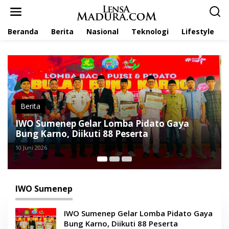
L
e
w
Beranda
Berita
Nasional
Teknologi
Lifestyle
a
t
i
k
e
k
o
n
t
Berita
e
IWO Sumenep Kembali Gelar Lomba Baca
n
Puisi dan Pidato Bung Karno, Diikuti Ratus
Peserta
9 Juni 2026
IWO Sumenep
IWO Sumenep Gelar Lomba Pidato Gaya
Bung Karno, Diikuti 88 Peserta