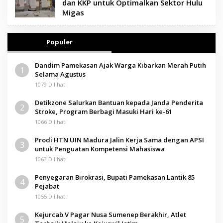
dan KKP untuk Optimalkan Sektor Hulu
Migas
Populer
Dandim Pamekasan Ajak Warga Kibarkan Merah Putih
1
Selama Agustus
1079 Dilihat
Detikzone Salurkan Bantuan kepada Janda Penderita
2
Stroke, Program Berbagi Masuki Hari ke-61
1066 Dilihat
Prodi HTN UIN Madura Jalin Kerja Sama dengan APSI
3
untuk Penguatan Kompetensi Mahasiswa
1063 Dilihat
Penyegaran Birokrasi, Bupati Pamekasan Lantik 85
4
Pejabat
1055 Dilihat
Kejurcab V Pagar Nusa Sumenep Berakhir, Atlet
5