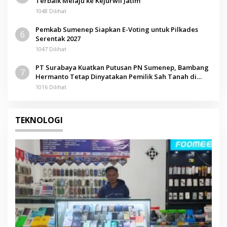
Terbaik Melaju ke Kejurwil Jatim
1048 Dilihat
Pemkab Sumenep Siapkan E-Voting untuk Pilkades
6
Serentak 2027
1047 Dilihat
PT Surabaya Kuatkan Putusan PN Sumenep, Bambang
7
Hermanto Tetap Dinyatakan Pemilik Sah Tanah di
Pamolokan
1016 Dilihat
TEKNOLOGI