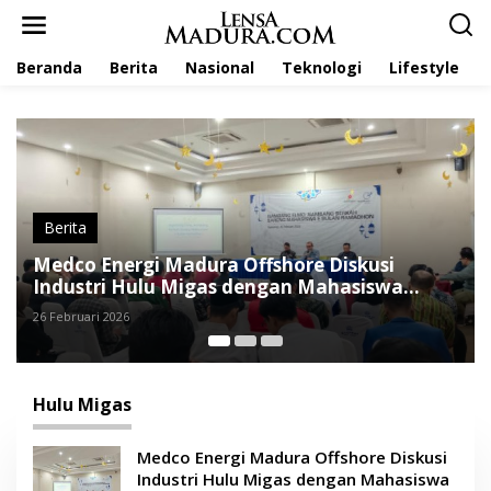
L
e
w
Beranda
Berita
Nasional
Teknologi
Lifestyle
a
t
i
k
e
k
o
n
t
Nasional
e
a Offshore Diskusi
SKK Migas: Belanja Li
n
as dengan Mahasiswa
Rp725 Triliun, TKDN 59
2 Januari 2026
Hulu Migas
Medco Energi Madura Offshore Diskusi
Industri Hulu Migas dengan Mahasiswa