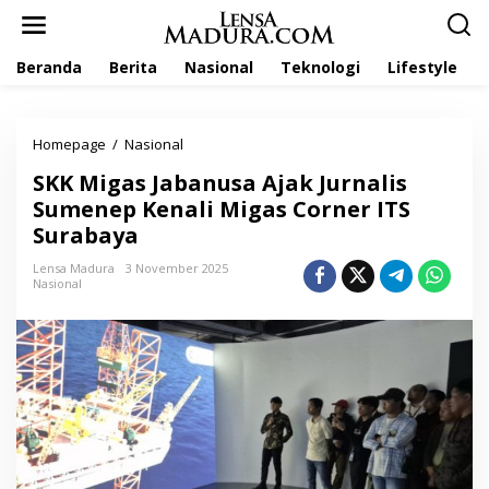
L
e
w
Beranda
Berita
Nasional
Teknologi
Lifestyle
a
t
i
k
Homepage
/
Nasional
S
e
K
k
SKK Migas Jabanusa Ajak Jurnalis
K
o
M
Sumenep Kenali Migas Corner ITS
n
i
t
Surabaya
g
e
a
n
Lensa Madura
3 November 2025
s
Nasional
J
a
b
a
n
u
s
a
A
j