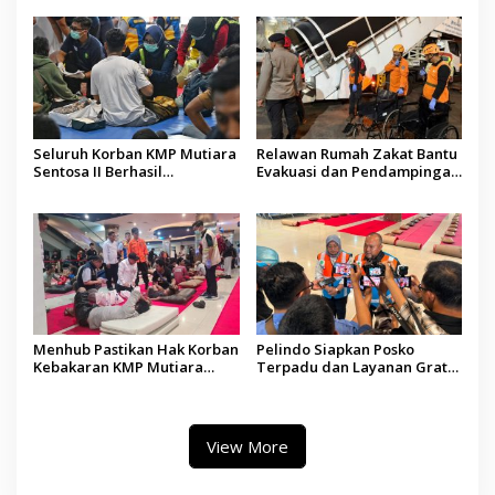
Pemberdayaan Difabel
Digital Terpercaya
Seluruh Korban KMP Mutiara
Relawan Rumah Zakat Bantu
Sentosa II Berhasil
Evakuasi dan Pendampingan
Dievakuasi, Kemenhub Audit
Korban Kebakaran KMP
Operator Kapal
Mutiara Sentosa II
Menhub Pastikan Hak Korban
Pelindo Siapkan Posko
Kebakaran KMP Mutiara
Terpadu dan Layanan Gratis
Sentosa II Dipenuhi, Evakuasi
bagi Korban Kebakaran KMP
Terus Berlanjut
Mutiara Sentosa II
View More