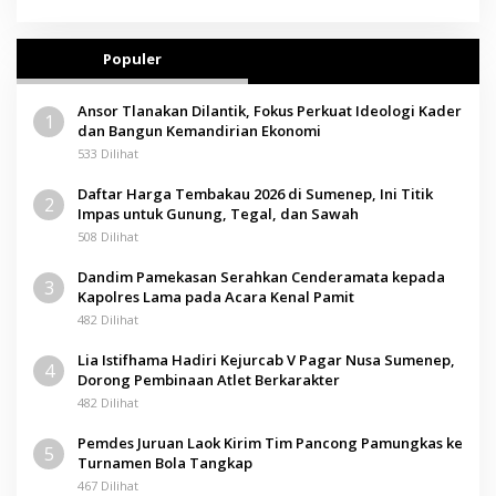
Populer
Ansor Tlanakan Dilantik, Fokus Perkuat Ideologi Kader
1
dan Bangun Kemandirian Ekonomi
533 Dilihat
Daftar Harga Tembakau 2026 di Sumenep, Ini Titik
2
Impas untuk Gunung, Tegal, dan Sawah
508 Dilihat
Dandim Pamekasan Serahkan Cenderamata kepada
3
Kapolres Lama pada Acara Kenal Pamit
482 Dilihat
Lia Istifhama Hadiri Kejurcab V Pagar Nusa Sumenep,
4
Dorong Pembinaan Atlet Berkarakter
482 Dilihat
Pemdes Juruan Laok Kirim Tim Pancong Pamungkas ke
5
Turnamen Bola Tangkap
467 Dilihat