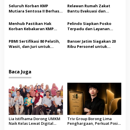
p
Soroti Pemberdayaan
Aset Digital Terpercaya
Seluruh Korban KMP
Relawan Rumah Zakat
o
Difabel
Mutiara Sentosa II Berhasil
Bantu Evakuasi dan
s
Dievakuasi, Kemenhub
Pendampingan Korban
Audit Operator Kapal
Kebakaran KMP Mutiara
Menhub Pastikan Hak
Pelindo Siapkan Posko
Sentosa II
Korban Kebakaran KMP
Terpadu dan Layanan
Mutiara Sentosa II
Gratis bagi Korban
Dipenuhi, Evakuasi Terus
Kebakaran KMP Mutiara
PBMI Sertifikasi 80 Pelatih,
Banser Jatim Siagakan 20
Berlanjut
Sentosa II
Wasit, dan Juri untuk
Ribu Personel untuk
Perkuat Standar
Amankan Muktamar ke-35
Internasional
NU
Baca Juga
Lia Istifhama Dorong UMKM
Triv Group Borong Lima
Naik Kelas Lewat Digital
Penghargaan, Perkuat Posisi
Marketing dan AI, Soroti
sebagai Platform Aset