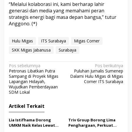
“Melalui kolaborasi ini, kami berharap lahir
generasi dan media yang memahami peran
strategis energi bagi masa depan bangsa,” tutur
Anggono. (*)
Hulu Migas
ITS Surabaya
Migas Corner
SKK Migas Jabanusa
Surabaya
N
Pos sebelumnya
Pos berikutnya
Petronas Libatkan Putra
Puluhan Jurnalis Sumenep
a
Sampang di Proyek Migas
Dalami Hulu Migas di Migas
v
Lapangan Hidayah,
Corner ITS Surabaya
Wujudkan Pemberdayaan
i
SDM Lokal
g
Artikel Terkait
a
s
Lia Istifhama Dorong
Triv Group Borong Lima
i
UMKM Naik Kelas Lewat
Penghargaan, Perkuat
Digital Marketing dan AI,
Posisi sebagai Platform