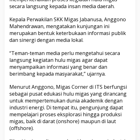
g
secara langsung kepada insan media daerah.
a
s
Kepala Perwakilan SKK Migas Jabanusa, Anggono
C
o
Mahendrawan, mengatakan kunjungan ini
r
merupakan bentuk keterbukaan informasi publik
n
dan sinergi dengan media lokal.
e
r
“Teman-teman media perlu mengetahui secara
I
T
langsung kegiatan hulu migas agar dapat
S
menyampaikan informasi yang benar dan
S
berimbang kepada masyarakat,” ujarnya.
u
r
Menurut Anggono, Migas Corner di ITS berfungsi
a
b
sebagai pusat edukasi hulu migas yang dirancang
a
untuk mempertemukan dunia akademik dengan
y
industri energi. Di tempat itu, pengunjung dapat
a
mempelajari proses eksplorasi hingga produksi
migas, baik di darat (onshore) maupun di laut
(offshore).