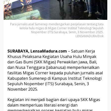
a
k
J
u
r
n
Para jurnalis asal Sumenep mendengarkan penjelasan tentang tata
kelola hulu migas di Migas Corner Institut Teknologi Sepuluh
a
Nopember (ITS) Surabaya, Senin, 3 November 2025.
l
LENSAMADURA/Dok
i
s
S
SURABAYA, LensaMadura.com
– Satuan Kerja
u
m
Khusus Pelaksana Kegiatan Usaha Hulu Minyak
e
dan Gas Bumi (SKK Migas) Perwakilan Jawa, Bali,
n
dan Nusa Tenggara (Jabanusa) memperkenalkan
e
fasilitas Migas Corner kepada puluhan jurnalis asal
p
K
Kabupaten Sumenep di Kampus Institut Teknologi
e
Sepuluh Nopember (ITS) Surabaya, Senin, 3
n
November 2025.
a
l
Kegiatan ini menjadi bagian dari upaya SKK Migas
i
M
dalam memperluas literasi energi dan
i
memperkenalkan proses kegiatan hulu migas