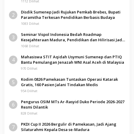
1112 Dilihat
Disdik Sumenep Jadi Rujukan Pemkab Brebes, Bupati
2
Paramitha Terkesan Pendidikan Berbasis Budaya
1083 Dilihat
Seminar Vispol Indonesia Bedah Roadmap
3
Kesejahteraan Madura, Pendidikan dan Hilirisasi Jadi
Kunci
1068 Dilihat
Mahasiswa STIT Aqidah Usymuni Sumenep dan PTIQ
4
Bantu Pemulangan Jenazah WNI Asal Aceh di Malaysia
970 Dilihat
Kodim 0826 Pamekasan Tuntaskan Operasi Katarak
5
Gratis, 160 Pasien Jalani Tindakan Medis
954 Dilihat
Pengurus OSIM MTs Ar-Rasyid Duko Periode 2026-2027
6
Resmi Dilantik
828 Dilihat
PKDI Cup II 2026 Bergulir di Pamekasan, Jadi Ajang
7
Silaturahmi Kepala Desa se-Madura