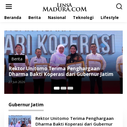
L
e
w
Beranda
Berita
Nasional
Teknologi
Lifestyle
a
t
i
k
e
k
o
n
t
Berita
e
Khofifah Tinjau Pembangunan Sekolah
n
Rakyat di Sampang, Apresiasi Lahan Terluas
se-Indonesia
24 Juli 2026
Gubernur Jatim
Rektor Unitomo Terima Penghargaan
Dharma Bakti Koperasi dari Gubernur