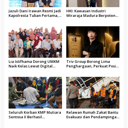
Jazuli Dani Irawan Resmi Jadi
HKI: Kawasan Industri
Kapolresta Tuban Pertama,
Wiraraja Madura Berpotensi
Fokus Jaga Harkamtibmas
Jadi Motor Pertumbuhan
Ekonomi Baru
Lia Istifhama Dorong UMKM
Triv Group Borong Lima
Naik Kelas Lewat Digital
Penghargaan, Perkuat Posisi
Marketing dan AI, Soroti
sebagai Platform Aset
Pemberdayaan Difabel
Digital Terpercaya
Seluruh Korban KMP Mutiara
Relawan Rumah Zakat Bantu
Sentosa II Berhasil
Evakuasi dan Pendampingan
Dievakuasi, Kemenhub Audit
Korban Kebakaran KMP
Operator Kapal
Mutiara Sentosa II