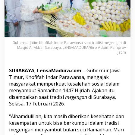
j
a
k
W
a
r
g
a
Gubernur Jatim Khofifah Indar Parawansa saat tradisi megengan di
J
Masjid Al-Akbar Surabaya. LENSAMADURA/Biro Adpim Pemprov
a
Jatim
t
i
m
SURABAYA, LensaMadura.com
– Gubernur Jawa
P
Timur, Khofifah Indar Parawansa, mengajak
e
masyarakat memperkuat kesalehan sosial dalam
r
k
menyambut Ramadhan 1447 Hijriah. Ajakan itu
u
disampaikan saat tradisi
megengan
di Surabaya,
a
Selasa, 17 Februari 2026.
t
K
“Alhamdulillah, kita masih diberikan kesehatan dan
e
s
kesempatan untuk bisa berkumpul dalam tradisi
a
megengan menyambut bulan suci Ramadhan. Mari
l