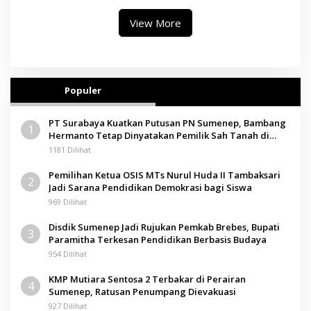
View More
Populer
PT Surabaya Kuatkan Putusan PN Sumenep, Bambang
1
Hermanto Tetap Dinyatakan Pemilik Sah Tanah di
Pamolokan
1181 Dilihat
Pemilihan Ketua OSIS MTs Nurul Huda II Tambaksari
2
Jadi Sarana Pendidikan Demokrasi bagi Siswa
969 Dilihat
Disdik Sumenep Jadi Rujukan Pemkab Brebes, Bupati
3
Paramitha Terkesan Pendidikan Berbasis Budaya
954 Dilihat
KMP Mutiara Sentosa 2 Terbakar di Perairan
4
Sumenep, Ratusan Penumpang Dievakuasi
927 Dilihat