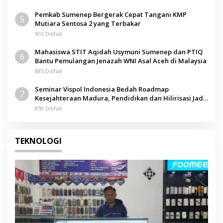
Pemkab Sumenep Bergerak Cepat Tangani KMP
5
Mutiara Sentosa 2 yang Terbakar
903 Dilihat
Mahasiswa STIT Aqidah Usymuni Sumenep dan PTIQ
6
Bantu Pemulangan Jenazah WNI Asal Aceh di Malaysia
885 Dilihat
Seminar Vispol Indonesia Bedah Roadmap
7
Kesejahteraan Madura, Pendidikan dan Hilirisasi Jadi
Kunci
859 Dilihat
TEKNOLOGI