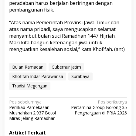
peradaban harus berjalan beriringan dengan
pembangunan fisik.
“Atas nama Pemerintah Provinsi Jawa Timur dan
atas nama pribadi, saya mengucapkan selamat
menyambut bulan suci Ramadhan 1447 Hijriah.
Mari kita bangun ketenangan jiwa untuk
menguatkan kesalehan sosial,” kata Khofifah. (ant)
Bulan Ramadan
Gubernur Jatim
Khofifah Indar Parawansa
Surabaya
Tradisi Megengan
N
Pos sebelumnya
Pos berikutnya
Pemkab Pamekasan
Pertamina Group Borong 35
a
Musnahkan 2.937 Botol
Penghargaan di PRIA 2026
v
Miras Jelang Ramadhan
i
Artikel Terkait