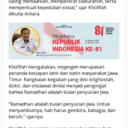
saling memaafkan, mempererat silaturahim, serta
e
memperkuat kepedulian sosial,” ujar Khofifah
h
dikutip Antara.
a
n
S
o
s
i
a
l
J
e
l
Khofifah mengatakan,
megengan
merupakan
a
penanda kesiapan lahir dan batin masyarakat Jawa
n
Timur. Rangkaian kegiatan yang diisi istighostah,
g
dzikir, dan sholawat dinilai menjadi pengingat
R
a
bahwa Ramadhan adalah bulan penyucian jiwa.
m
a
“Ramadhan adalah bulan penyucian jiwa. Untuk
d
menyambutnya, hati harus gembira, bahagia, dan
h
bersih,” ujarnya.
a
n