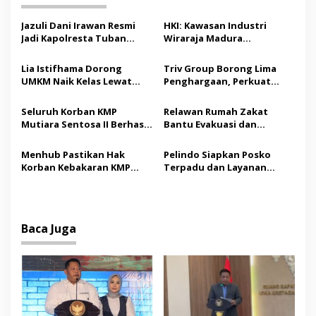
g
a
Jazuli Dani Irawan Resmi
HKI: Kawasan Industri
s
Jadi Kapolresta Tuban
Wiraraja Madura
Pertama, Fokus Jaga
Berpotensi Jadi Motor
i
Harkamtibmas
Pertumbuhan Ekonomi
Lia Istifhama Dorong
Triv Group Borong Lima
p
Baru
UMKM Naik Kelas Lewat
Penghargaan, Perkuat
Digital Marketing dan AI,
Posisi sebagai Platform
o
Soroti Pemberdayaan
Aset Digital Terpercaya
Seluruh Korban KMP
Relawan Rumah Zakat
s
Difabel
Mutiara Sentosa II Berhasil
Bantu Evakuasi dan
Dievakuasi, Kemenhub
Pendampingan Korban
Audit Operator Kapal
Kebakaran KMP Mutiara
Menhub Pastikan Hak
Pelindo Siapkan Posko
Sentosa II
Korban Kebakaran KMP
Terpadu dan Layanan
Mutiara Sentosa II
Gratis bagi Korban
Dipenuhi, Evakuasi Terus
Kebakaran KMP Mutiara
Berlanjut
Sentosa II
Baca Juga