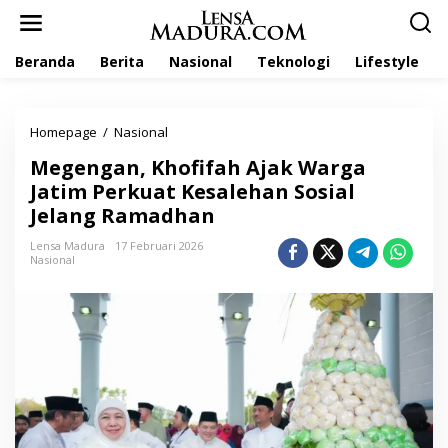
L
e
w
Beranda
Berita
Nasional
Teknologi
Lifestyle
a
t
i
k
Homepage
/
Nasional
M
e
e
k
Megengan, Khofifah Ajak Warga
g
o
e
Jatim Perkuat Kesalehan Sosial
n
n
t
Jelang Ramadhan
g
e
a
n
Lensa Madura
17 Februari 2026
n
Nasional
,
K
h
o
f
i
f
a
h
A