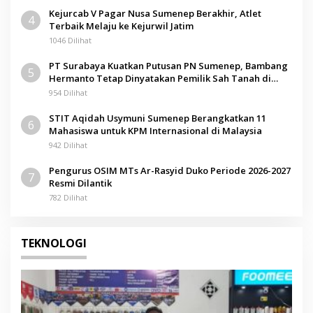
Kejurcab V Pagar Nusa Sumenep Berakhir, Atlet
4
Terbaik Melaju ke Kejurwil Jatim
1046 Dilihat
PT Surabaya Kuatkan Putusan PN Sumenep, Bambang
5
Hermanto Tetap Dinyatakan Pemilik Sah Tanah di
Pamolokan
954 Dilihat
STIT Aqidah Usymuni Sumenep Berangkatkan 11
6
Mahasiswa untuk KPM Internasional di Malaysia
942 Dilihat
Pengurus OSIM MTs Ar-Rasyid Duko Periode 2026-2027
7
Resmi Dilantik
782 Dilihat
TEKNOLOGI