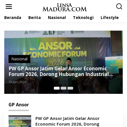
L
e
w
Beranda
Berita
Nasional
Teknologi
Lifestyle
a
t
i
k
e
k
o
n
t
Berita
e
Ansor Lenteng dan Haswal Group Bangun
n
Rumah untuk Anak Yatim di Lembung Timur
23 April 2026
GP Ansor
PW GP Ansor Jatim Gelar Ansor
Economic Forum 2026, Dorong