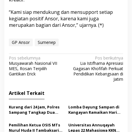
“Kami siap mendukung dan mensupport setiap
kegiatan positif Ansor, karena kami juga
merupakan bagian dari Ansor,” ujarnya. (*)
GP Ansor
Sumenep
N
Pos sebelumnya
Pos berikutnya
Musyawarah Nasional VII
Lia Istifhama Apresiasi
a
MES, Rosan Terpilih
Gagasan Khofifah Perkuat
v
Gantikan Erick
Pendidikan Kebangsaan di
Jatim
i
g
Artikel Terkait
a
s
Kurang dari 24 Jam, Polres
Lomba Dayung Sampan di
Sampang Tangkap Dua
Kangayan Ramaikan Hari
i
Pelaku Curanmor
Jadi ke-757 Kabupaten
p
Sumenep
Pemilihan Ketua OSIS MTs
Universitas Annuqayah
Nurul Huda II Tambaksari
Lepas 22 Mahasiswa KKN