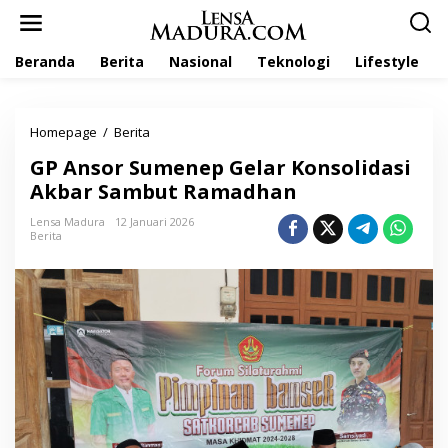
L
e
w
Beranda
Berita
Nasional
Teknologi
Lifestyle
a
t
i
k
Homepage
/
Berita
G
e
P
k
GP Ansor Sumenep Gelar Konsolidasi
A
o
n
Akbar Sambut Ramadhan
n
s
t
o
Lensa Madura
12 Januari 2026
e
Berita
r
n
S
u
m
e
n
e
p
G
e
l
a