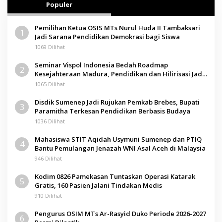
Populer
Pemilihan Ketua OSIS MTs Nurul Huda II Tambaksari
1
Jadi Sarana Pendidikan Demokrasi bagi Siswa
1069 Dilihat
Seminar Vispol Indonesia Bedah Roadmap
2
Kesejahteraan Madura, Pendidikan dan Hilirisasi Jadi
Kunci
1065 Dilihat
Disdik Sumenep Jadi Rujukan Pemkab Brebes, Bupati
3
Paramitha Terkesan Pendidikan Berbasis Budaya
1036 Dilihat
Mahasiswa STIT Aqidah Usymuni Sumenep dan PTIQ
4
Bantu Pemulangan Jenazah WNI Asal Aceh di Malaysia
946 Dilihat
Kodim 0826 Pamekasan Tuntaskan Operasi Katarak
5
Gratis, 160 Pasien Jalani Tindakan Medis
910 Dilihat
Pengurus OSIM MTs Ar-Rasyid Duko Periode 2026-2027
6