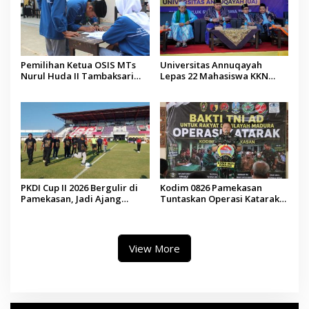
Pemilihan Ketua OSIS MTs
Universitas Annuqayah
Nurul Huda II Tambaksari
Lepas 22 Mahasiswa KKN
Jadi Sarana Pendidikan
Internasional ke Arab Saudi
Demokrasi bagi Siswa
PKDI Cup II 2026 Bergulir di
Kodim 0826 Pamekasan
Pamekasan, Jadi Ajang
Tuntaskan Operasi Katarak
Silaturahmi Kepala Desa se-
Gratis, 160 Pasien Jalani
Madura
Tindakan Medis
View More