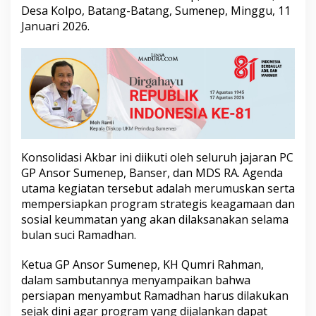
m
Desa Kolpo, Batang-Batang, Sumenep, Minggu, 11
a
Januari 2026.
d
h
a
n
Konsolidasi Akbar ini diikuti oleh seluruh jajaran PC
GP Ansor Sumenep, Banser, dan MDS RA. Agenda
utama kegiatan tersebut adalah merumuskan serta
mempersiapkan program strategis keagamaan dan
sosial keummatan yang akan dilaksanakan selama
bulan suci Ramadhan.
Ketua GP Ansor Sumenep, KH Qumri Rahman,
dalam sambutannya menyampaikan bahwa
persiapan menyambut Ramadhan harus dilakukan
sejak dini agar program yang dijalankan dapat