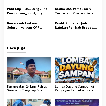
o
Jadi Sarana Pendidikan
Internasional ke Arab
s
Demokrasi bagi Siswa
Saudi
PKDI Cup II 2026 Bergulir di
Kodim 0826 Pamekasan
Pamekasan, Jadi Ajang
Tuntaskan Operasi Katarak
Silaturahmi Kepala Desa se-
Gratis, 160 Pasien Jalani
Madura
Tindakan Medis
Kemenhub Evakuasi
Disdik Sumenep Jadi
Seluruh Korban KMP
Rujukan Pemkab Brebes,
Mutiara Sentosa II,
Bupati Paramitha Terkesan
Operator Diaudit
Pendidikan Berbasis
Budaya
Baca Juga
Kurang dari 24 Jam, Polres
Lomba Dayung Sampan di
Sampang Tangkap Dua
Kangayan Ramaikan Hari
Pelaku Curanmor
Jadi ke-757 Kabupaten
Sumenep