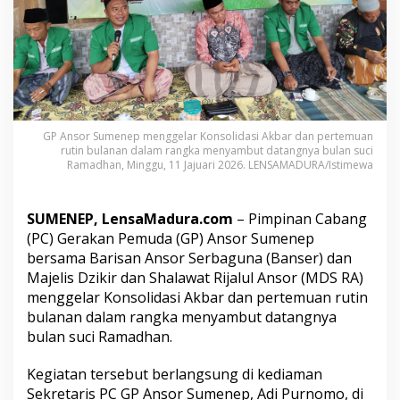
r
K
o
n
s
o
l
i
d
GP Ansor Sumenep menggelar Konsolidasi Akbar dan pertemuan
rutin bulanan dalam rangka menyambut datangnya bulan suci
a
Ramadhan, Minggu, 11 Jajuari 2026. LENSAMADURA/Istimewa
s
i
A
k
SUMENEP, LensaMadura.com
– Pimpinan Cabang
b
(PC) Gerakan Pemuda (GP) Ansor Sumenep
a
bersama Barisan Ansor Serbaguna (Banser) dan
r
Majelis Dzikir dan Shalawat Rijalul Ansor (MDS RA)
S
menggelar Konsolidasi Akbar dan pertemuan rutin
a
m
bulanan dalam rangka menyambut datangnya
b
bulan suci Ramadhan.
u
t
Kegiatan tersebut berlangsung di kediaman
R
Sekretaris PC GP Ansor Sumenep, Adi Purnomo, di
a