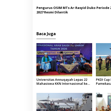
Budaya
Pengurus OSIM MTs Ar-Rasyid Duko Periode 
2027 Resmi Dilantik
Baca Juga
Universitas Annuqayah Lepas 22
PKDI Cup I
Mahasiswa KKN Internasional ke
Pamekasan
Arab Saudi
Kepala D