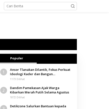
Populer
Ansor Tlanakan Dilantik, Fokus Perkuat
1
Ideologi Kader dan Bangun
Kemandirian Ekonomi
1173 Dilihat
Dandim Pamekasan Ajak Warga
2
Kibarkan Merah Putih Selama Agustus
1072 Dilihat
Detikzone Salurkan Bantuan kepada
3