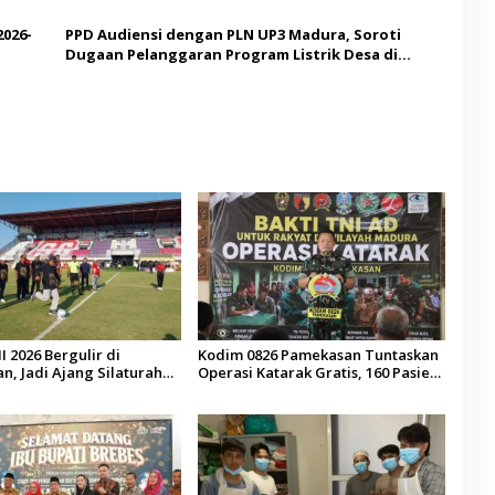
Malaysia
2026-
PPD Audiensi dengan PLN UP3 Madura, Soroti
Dugaan Pelanggaran Program Listrik Desa di
Sumenep
I 2026 Bergulir di
Kodim 0826 Pamekasan Tuntaskan
, Jadi Ajang Silaturahmi
Operasi Katarak Gratis, 160 Pasien
esa se-Madura
Jalani Tindakan Medis