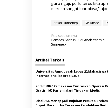
guru ngaji, perlu terus kita a
mereka sangat luar biasa,” ujar
ansor sumenep
GP Ansor
R
N
Pos sebelumnya
Pamdas Santuni 325 Anak Yatim di
a
Sumenep
v
i
Artikel Terkait
g
a
Universitas Annuqayah Lepas 22 Mahasiswa 
s
Internasional ke Arab Saudi
i
Kodim 0826 Pamekasan Tuntaskan Operasi K
p
Gratis, 160 Pasien Jalani Tindakan Medis
o
Disdik Sumenep Jadi Rujukan Pemkab Brebes
s
Bupati Paramitha Terkesan Pendidikan Berb