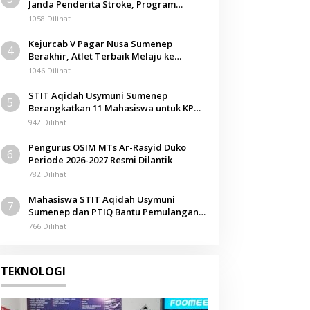
Janda Penderita Stroke, Program
Berbagi Masuki Hari ke-61
1058 Dilihat
Kejurcab V Pagar Nusa Sumenep
4
Berakhir, Atlet Terbaik Melaju ke
Kejurwil Jatim
1046 Dilihat
STIT Aqidah Usymuni Sumenep
5
Berangkatkan 11 Mahasiswa untuk KPM
Internasional di Malaysia
942 Dilihat
Pengurus OSIM MTs Ar-Rasyid Duko
6
Periode 2026-2027 Resmi Dilantik
782 Dilihat
Mahasiswa STIT Aqidah Usymuni
7
Sumenep dan PTIQ Bantu Pemulangan
Jenazah WNI Asal Aceh di Malaysia
766 Dilihat
TEKNOLOGI