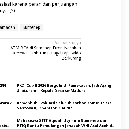
presiasi karena peran dan perjuangan
nya. (*)
amadan
Sumenep
Pos berikutnya
ATM BCA di Sumenep Error, Nasabah
Kecewa Tarik Tunai Gagal tapi Saldo
Berkurang
KKN
PKDI Cup II 2026 Bergulir di Pamekasan, Jadi Ajang
Silaturahmi Kepala Desa se-Madura
atarak
Kemenhub Evakuasi Seluruh Korban KMP Mutiara
Sentosa II, Operator Diaudit
,
Mahasiswa STIT Aqidah Usymuni Sumenep dan
asis
PTIQ Bantu Pemulangan Jenazah WNI Asal Aceh di