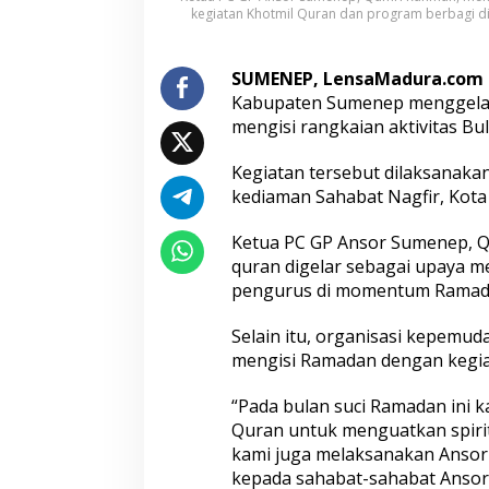
kegiatan Khotmil Quran dan program berbagi d
g
r
a
m
SUMENEP, LensaMadura.com
B
Kabupaten Sumenep menggelar
e
mengisi rangkaian aktivitas Bu
r
b
Kegiatan tersebut dilaksanakan
a
g
kediaman Sahabat Nagfir, Kot
i
d
Ketua PC GP Ansor Sumenep, 
i
quran digelar sebagai upaya mem
B
pengurus di momentum Ramad
u
l
a
Selain itu, organisasi kepemud
n
mengisi Ramadan dengan kegiat
R
a
“Pada bulan suci Ramadan ini 
m
Quran untuk menguatkan spirit
a
d
kami juga melaksanakan Ansor
a
kepada sahabat-sahabat Ansor,
n