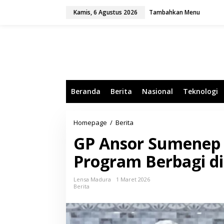
L
Kamis, 6 Agustus 2026
Tambahkan Menu
e
w
a
t
i
k
e
k
o
Beranda
Berita
Nasional
Teknologi
n
t
e
n
Homepage
/
Berita
G
P
GP Ansor Sumenep 
A
n
Program Berbagi d
s
o
r
Lensa Madura
1 Maret 2026
S
Berita
u
m
e
n