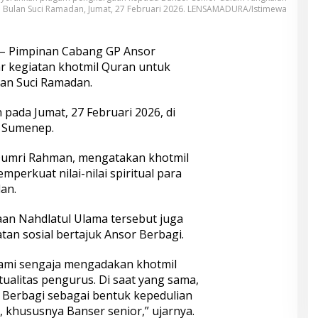
i Bulan Suci Ramadan, Jumat, 27 Februari 2026. LENSAMADURA/Istimewa
– Pimpinan Cabang GP Ansor
 kegiatan khotmil Quran untuk
lan Suci Ramadan.
 pada Jumat, 27 Februari 2026, di
a Sumenep.
Qumri Rahman, mengatakan khotmil
perkuat nilai-nilai spiritual para
an.
aan Nahdlatul Ulama tersebut juga
an sosial bertajuk Ansor Berbagi.
kami sengaja mengadakan khotmil
ualitas pengurus. Di saat yang sama,
 Berbagi sebagai bentuk kepedulian
 khususnya Banser senior,” ujarnya.