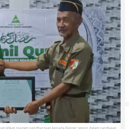
yerahkan piagam penghargaan kepada Banser senior dalam rangkaian