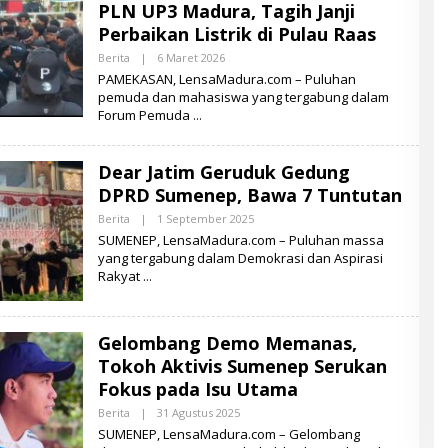
PLN UP3 Madura, Tagih Janji
Perbaikan Listrik di Pulau Raas
Berita
|
6 Maret 2026
O
L
PAMEKASAN, LensaMadura.com – Puluhan
E
pemuda dan mahasiswa yang tergabung dalam
H
Forum Pemuda
L
E
N
S
Dear Jatim Geruduk Gedung
A
M
DPRD Sumenep, Bawa 7 Tuntutan
A
D
Berita
|
1 September 2025
O
U
L
SUMENEP, LensaMadura.com – Puluhan massa
R
E
A
yang tergabung dalam Demokrasi dan Aspirasi
H
Rakyat
L
E
N
S
A
Gelombang Demo Memanas,
M
A
Tokoh Aktivis Sumenep Serukan
D
Fokus pada Isu Utama
U
R
Berita
|
31 Agustus 2025
O
A
L
SUMENEP, LensaMadura.com – Gelombang
E