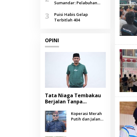
Agustus
Sumandar: Pelabuhan
Pasongsongan, Salopeng,
3
Selendang Benang Merah
Puisi Habis Gelap
Lombang
Terbitlah 404
OPINI
Tata Niaga Tembakau
Berjalan Tanpa
Instrumen, Benarkah
Negara Berpihak
Koperasi Merah
Putih dan Jalan
kepada Petani?
Panjang Menuju
Kesejahteraan