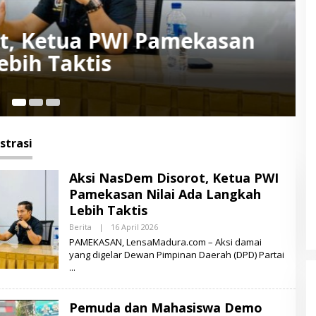
iswa Demo PLN UP3
Perbaikan Listrik di Pulau
1 
trasi
Aksi NasDem Disorot, Ketua PWI
Pamekasan Nilai Ada Langkah
Lebih Taktis
Berita
|
16 April 2026
O
L
PAMEKASAN, LensaMadura.com – Aksi damai
E
yang digelar Dewan Pimpinan Daerah (DPD) Partai
H
M
U
K
S
Pemuda dan Mahasiswa Demo
I
D