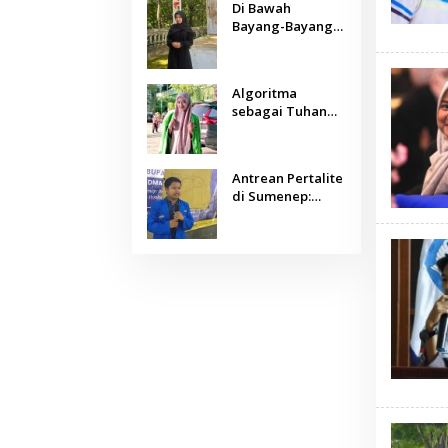
Di Bawah
Bayang-Bayang
Algoritma:
Menjaga Nurani
Kemanusiaan di
Algoritma
Era Kecerdasan
sebagai Tuhan
Buatan
Baru: Agama,
Sains, dan
Manusia
Antrean Pertalite
di Sumenep:
Ketika Geopolitik
Global Mengetuk
Dapur Rakyat
Kepulauan