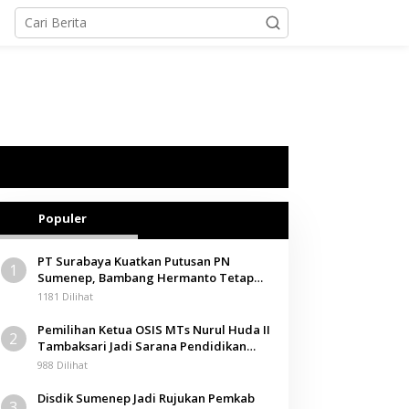
Populer
PT Surabaya Kuatkan Putusan PN
1
Sumenep, Bambang Hermanto Tetap
Dinyatakan Pemilik Sah Tanah di
1181 Dilihat
Pamolokan
Pemilihan Ketua OSIS MTs Nurul Huda II
2
Tambaksari Jadi Sarana Pendidikan
Demokrasi bagi Siswa
988 Dilihat
Disdik Sumenep Jadi Rujukan Pemkab
3