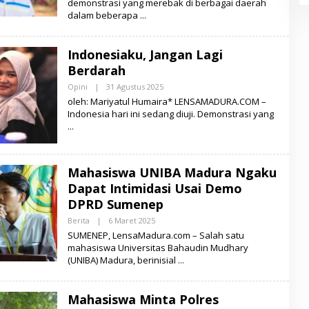
demonstrasi yang merebak di berbagai daerah
H
dalam beberapa
L
E
N
S
Indonesiaku, Jangan Lagi
A
M
Berdarah
A
D
Opini
|
31 Agustus 2025
O
U
L
oleh: Mariyatul Humaira* LENSAMADURA.COM –
R
E
A
Indonesia hari ini sedang diuji. Demonstrasi yang
H
L
E
N
S
A
Mahasiswa UNIBA Madura Ngaku
M
A
Dapat Intimidasi Usai Demo
D
DPRD Sumenep
U
R
Berita
|
6 Maret 2025
O
A
L
SUMENEP, LensaMadura.com – Salah satu
E
mahasiswa Universitas Bahaudin Mudhary
H
(UNIBA) Madura, berinisial
L
E
N
S
Mahasiswa Minta Polres
A
M