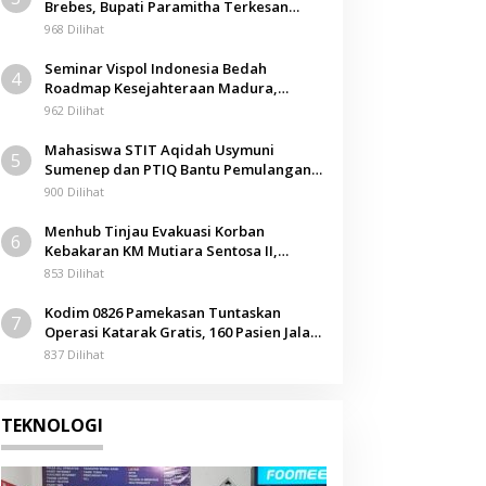
Brebes, Bupati Paramitha Terkesan
Berita
Pendidikan Berbasis Budaya
968 Dilihat
Dear Jatim Geruduk Gedung D
Seminar Vispol Indonesia Bedah
4
Bawa 7 Tuntutan
Roadmap Kesejahteraan Madura,
Pendidikan dan Hilirisasi Jadi Kunci
962 Dilihat
September 2025
Mahasiswa STIT Aqidah Usymuni
5
Sumenep dan PTIQ Bantu Pemulangan
Jenazah WNI Asal Aceh di Malaysia
900 Dilihat
Menhub Tinjau Evakuasi Korban
6
Kebakaran KM Mutiara Sentosa II,
Apresiasi Respons Cepat Pemkab
853 Dilihat
Sumenep
Kodim 0826 Pamekasan Tuntaskan
7
Operasi Katarak Gratis, 160 Pasien Jalani
Tindakan Medis
837 Dilihat
TEKNOLOGI