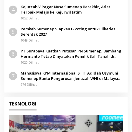
Kejurcab V Pagar Nusa Sumenep Berakhir, Atlet
4
Terbaik Melaju ke Kejurwil Jatim
1052 Dilihat
Pemkab Sumenep Siapkan E-Voting untuk Pilkades
5
Serentak 2027
1049 Dilihat
PT Surabaya Kuatkan Putusan PN Sumenep, Bambang
6
Hermanto Tetap Dinyatakan Pemilik Sah Tanah di
Pamolokan
1020 Dilihat
Mahasiswa KPM Internasional STIT Aqidah Usymuni
7
Sumenep Bantu Pengurusan Jenazah WNI di Malaysia
976 Dilihat
TEKNOLOGI