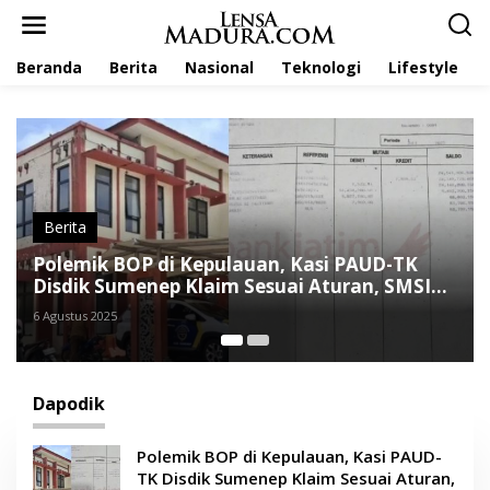
L
e
w
Beranda
Berita
Nasional
Teknologi
Lifestyle
a
t
i
k
e
k
o
n
t
Berita
e
Kasi PAUD-TK
Pencairan BOP Dinilai Tak Konsis
n
 Aturan, SMSI
PAUD-TK Disdik Sumenep Didug
Aturan
4 Agustus 2025
Dapodik
Polemik BOP di Kepulauan, Kasi PAUD-
TK Disdik Sumenep Klaim Sesuai Aturan,