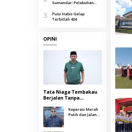
Agustus
Sumandar: Pelabuhan
Pasongsongan, Salopeng,
3
Selendang Benang Merah
Puisi Habis Gelap
Lombang
Terbitlah 404
OPINI
Tata Niaga Tembakau
Berjalan Tanpa
Instrumen, Benarkah
Negara Berpihak
Koperasi Merah
Putih dan Jalan
kepada Petani?
Panjang Menuju
Kesejahteraan