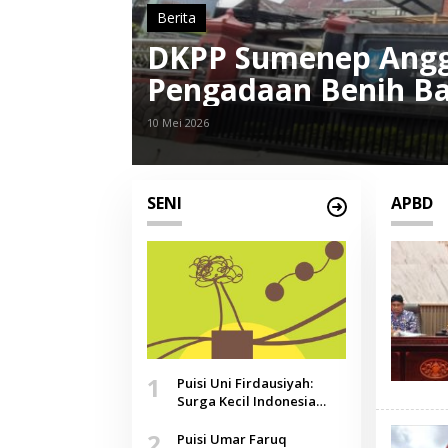
Berita
DKPP Sumenep Angga
erda
Pengadaan Benih B
10 Mei 2026
SENI
APBD
1
Puisi Uni Firdausiyah:
Surga Kecil Indonesia
yang Tak Lagi Perawan,
2
Doa yang Jauh, Narasi
Puisi Umar Faruq