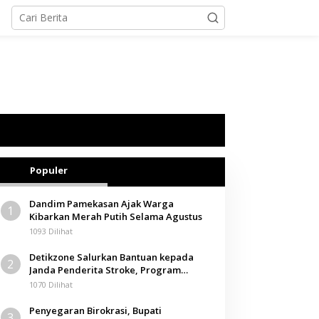
Populer
Dandim Pamekasan Ajak Warga
1
Kibarkan Merah Putih Selama Agustus
1093 Dilihat
Detikzone Salurkan Bantuan kepada
2
Janda Penderita Stroke, Program
Berbagi Masuki Hari ke-61
1070 Dilihat
Penyegaran Birokrasi, Bupati
3