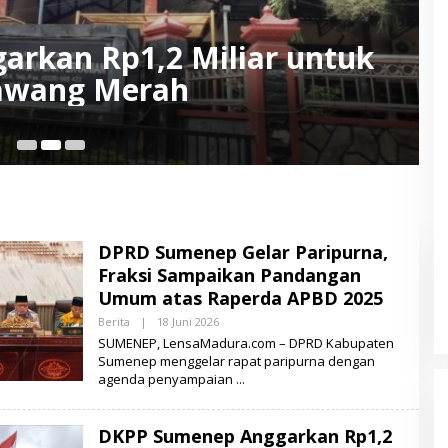
rkan Rp1,2 Miliar untuk
awang Merah
6 
DPRD Sumenep Gelar Paripurna,
Fraksi Sampaikan Pandangan
Umum atas Raperda APBD 2025
Berita
|
18 Juni 2026
O
L
SUMENEP, LensaMadura.com – DPRD Kabupaten
E
Sumenep menggelar rapat paripurna dengan
H
agenda penyampaian
L
E
N
S
DKPP Sumenep Anggarkan Rp1,2
A
M