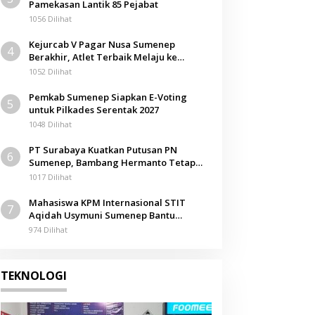
Pamekasan Lantik 85 Pejabat
Berita
1056 Dilihat
Penarikan Biaya Stand Madura
Kejurcab V Pagar Nusa Sumenep
4
Rp 1,5 Juta Diduga Jadi Banca
Berakhir, Atlet Terbaik Melaju ke
Kejurwil Jatim
1052 Dilihat
Panitia
September 2024
Pemkab Sumenep Siapkan E-Voting
5
untuk Pilkades Serentak 2027
1048 Dilihat
PT Surabaya Kuatkan Putusan PN
6
Sumenep, Bambang Hermanto Tetap
Dinyatakan Pemilik Sah Tanah di
1017 Dilihat
Pamolokan
Mahasiswa KPM Internasional STIT
7
Aqidah Usymuni Sumenep Bantu
Pengurusan Jenazah WNI di Malaysia
974 Dilihat
TEKNOLOGI