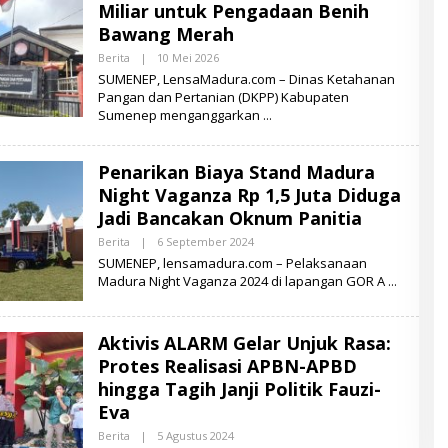
Miliar untuk Pengadaan Benih
A
D
Bawang Merah
U
R
Berita
|
10 Mei 2026
O
A
L
SUMENEP, LensaMadura.com – Dinas Ketahanan
E
Pangan dan Pertanian (DKPP) Kabupaten
H
Sumenep menganggarkan
L
E
N
S
Penarikan Biaya Stand Madura
A
M
Night Vaganza Rp 1,5 Juta Diduga
A
D
Jadi Bancakan Oknum Panitia
U
R
Berita
|
6 September 2024
O
A
L
SUMENEP, lensamadura.com – Pelaksanaan
E
Madura Night Vaganza 2024 di lapangan GOR A
H
L
E
N
Aktivis ALARM Gelar Unjuk Rasa:
S
A
Protes Realisasi APBN-APBD
M
A
hingga Tagih Janji Politik Fauzi-
D
Eva
U
R
Berita
|
5 Agustus 2024
O
A