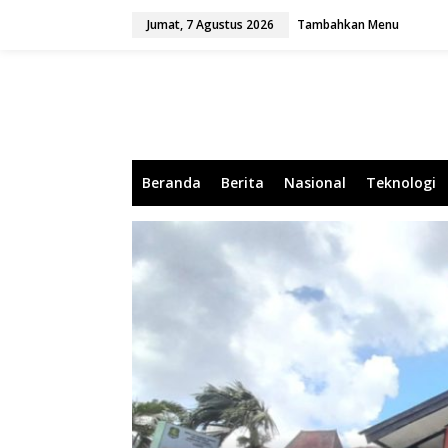
L
Jumat, 7 Agustus 2026
Tambahkan Menu
e
w
a
t
i
k
e
k
o
Beranda
Berita
Nasional
Teknologi
n
t
e
n