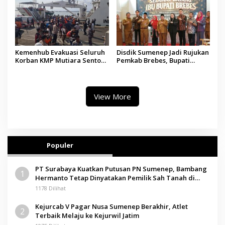
Kemenhub Evakuasi Seluruh
Disdik Sumenep Jadi Rujukan
Korban KMP Mutiara Sentosa
Pemkab Brebes, Bupati
II, Operator Diaudit
Paramitha Terkesan
Pendidikan Berbasis Budaya
View More
Populer
PT Surabaya Kuatkan Putusan PN Sumenep, Bambang
1
Hermanto Tetap Dinyatakan Pemilik Sah Tanah di
Pamolokan
1178 Dilihat
Kejurcab V Pagar Nusa Sumenep Berakhir, Atlet
2
Terbaik Melaju ke Kejurwil Jatim