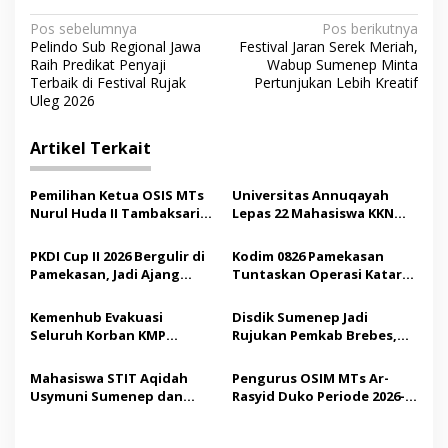
N
Pos sebelumnya
Pos berikutnya
Pelindo Sub Regional Jawa
Festival Jaran Serek Meriah,
a
Raih Predikat Penyaji
Wabup Sumenep Minta
v
Terbaik di Festival Rujak
Pertunjukan Lebih Kreatif
Uleg 2026
i
g
Artikel Terkait
a
s
Pemilihan Ketua OSIS MTs
Universitas Annuqayah
Nurul Huda II Tambaksari
Lepas 22 Mahasiswa KKN
i
Jadi Sarana Pendidikan
Internasional ke Arab
p
Demokrasi bagi Siswa
Saudi
PKDI Cup II 2026 Bergulir di
Kodim 0826 Pamekasan
Pamekasan, Jadi Ajang
Tuntaskan Operasi Katarak
o
Silaturahmi Kepala Desa se-
Gratis, 160 Pasien Jalani
s
Madura
Tindakan Medis
Kemenhub Evakuasi
Disdik Sumenep Jadi
Seluruh Korban KMP
Rujukan Pemkab Brebes,
Mutiara Sentosa II,
Bupati Paramitha Terkesan
Operator Diaudit
Pendidikan Berbasis
Mahasiswa STIT Aqidah
Pengurus OSIM MTs Ar-
Budaya
Usymuni Sumenep dan
Rasyid Duko Periode 2026-
PTIQ Bantu Pemulangan
2027 Resmi Dilantik
Jenazah WNI Asal Aceh di