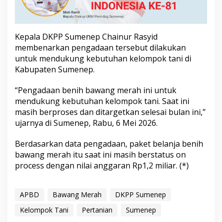
a
n
B
e
Kepala DKPP Sumenep Chainur Rasyid
n
membenarkan pengadaan tersebut dilakukan
i
untuk mendukung kebutuhan kelompok tani di
h
B
Kabupaten Sumenep.
a
w
“Pengadaan benih bawang merah ini untuk
a
mendukung kebutuhan kelompok tani. Saat ini
n
masih berproses dan ditargetkan selesai bulan ini,”
g
M
ujarnya di Sumenep, Rabu, 6 Mei 2026.
e
r
Berdasarkan data pengadaan, paket belanja benih
a
bawang merah itu saat ini masih berstatus on
h
process dengan nilai anggaran Rp1,2 miliar. (*)
APBD
Bawang Merah
DKPP Sumenep
Kelompok Tani
Pertanian
Sumenep