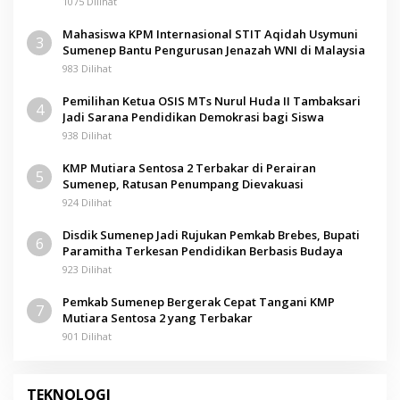
1075 Dilihat
Mahasiswa KPM Internasional STIT Aqidah Usymuni
3
Sumenep Bantu Pengurusan Jenazah WNI di Malaysia
983 Dilihat
Pemilihan Ketua OSIS MTs Nurul Huda II Tambaksari
4
Jadi Sarana Pendidikan Demokrasi bagi Siswa
938 Dilihat
KMP Mutiara Sentosa 2 Terbakar di Perairan
5
Sumenep, Ratusan Penumpang Dievakuasi
924 Dilihat
Disdik Sumenep Jadi Rujukan Pemkab Brebes, Bupati
6
Paramitha Terkesan Pendidikan Berbasis Budaya
923 Dilihat
Pemkab Sumenep Bergerak Cepat Tangani KMP
7
Mutiara Sentosa 2 yang Terbakar
901 Dilihat
TEKNOLOGI