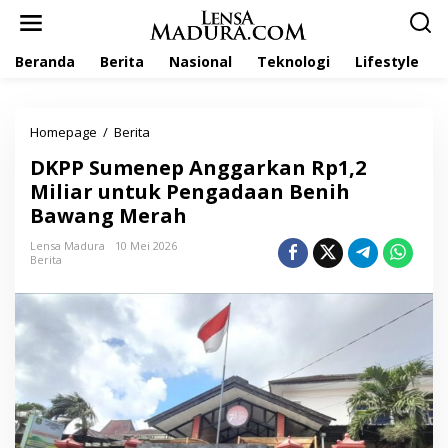
L
e
w
Beranda
Berita
Nasional
Teknologi
Lifestyle
a
t
i
k
Homepage
/
Berita
D
e
K
k
DKPP Sumenep Anggarkan Rp1,2
P
o
P
Miliar untuk Pengadaan Benih
n
S
t
Bawang Merah
u
e
m
n
Lensa Madura
10 Mei 2026
e
Berita
n
e
p
A
n
g
g
a
r
k