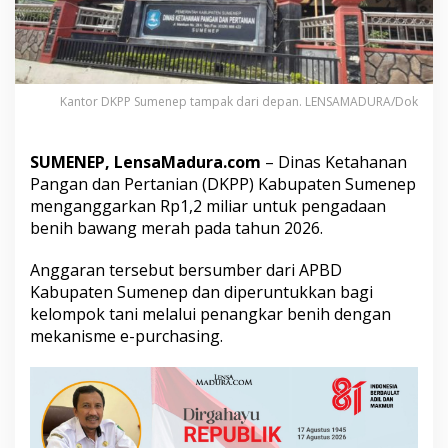
a
n
R
p
1
,
Kantor DKPP Sumenep tampak dari depan. LENSAMADURA/Dok
2
M
i
SUMENEP, LensaMadura.com
– Dinas Ketahanan
l
Pangan dan Pertanian (DKPP) Kabupaten Sumenep
i
menganggarkan Rp1,2 miliar untuk pengadaan
a
r
benih bawang merah pada tahun 2026.
u
n
Anggaran tersebut bersumber dari APBD
t
Kabupaten Sumenep dan diperuntukkan bagi
u
kelompok tani melalui penangkar benih dengan
k
P
mekanisme e-purchasing.
e
n
g
a
d
a