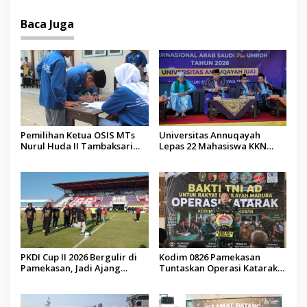
Malaysia
Baca Juga
Pemilihan Ketua OSIS MTs
Universitas Annuqayah
Nurul Huda II Tambaksari
Lepas 22 Mahasiswa KKN
Jadi Sarana Pendidikan
Internasional ke Arab Saudi
Demokrasi bagi Siswa
PKDI Cup II 2026 Bergulir di
Kodim 0826 Pamekasan
Pamekasan, Jadi Ajang
Tuntaskan Operasi Katarak
Silaturahmi Kepala Desa se-
Gratis, 160 Pasien Jalani
Madura
Tindakan Medis