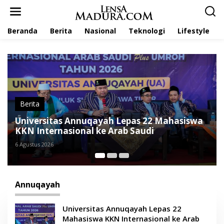
L
e
w
Beranda
Berita
Nasional
Teknologi
Lifestyle
a
t
i
k
e
k
o
n
t
Berita
e
Resmi Diluncurkan, Majelis Salakan Dukung
n
Pengembangan Pesantren Annuqayah
18 Mei 2026
Annuqayah
Universitas Annuqayah Lepas 22
Mahasiswa KKN Internasional ke Arab