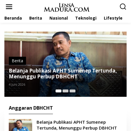
L
e
w
Beranda
Berita
Nasional
Teknologi
Lifestyle
a
t
i
k
e
k
o
n
t
erita
Berit
e
elanja Publikasi APHT Sumenep Tertunda,
RSUD
n
enunggu Perbup DBHCHT
Tingk
uni 2026
22 Oktob
Anggaran DBHCHT
Belanja Publikasi APHT Sumenep
Tertunda, Menunggu Perbup DBHCHT