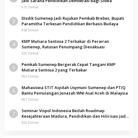
Jadi Sarana Pendidikan Demokrasi bagi Siswa
972 Dilihat
Disdik Sumenep Jadi Rujukan Pemkab Brebes, Bupati
3
Paramitha Terkesan Pendidikan Berbasis Budaya
958 Dilihat
KMP Mutiara Sentosa 2 Terbakar di Perairan
4
Sumenep, Ratusan Penumpang Dievakuasi
929 Dilihat
Pemkab Sumenep Bergerak Cepat Tangani KMP
5
Mutiara Sentosa 2 yang Terbakar
903 Dilihat
Mahasiswa STIT Aqidah Usymuni Sumenep dan PTIQ
6
Bantu Pemulangan Jenazah WNI Asal Aceh di Malaysia
887 Dilihat
Seminar Vispol Indonesia Bedah Roadmap
7
Kesejahteraan Madura, Pendidikan dan Hilirisasi Jadi
Kunci
862 Dilihat