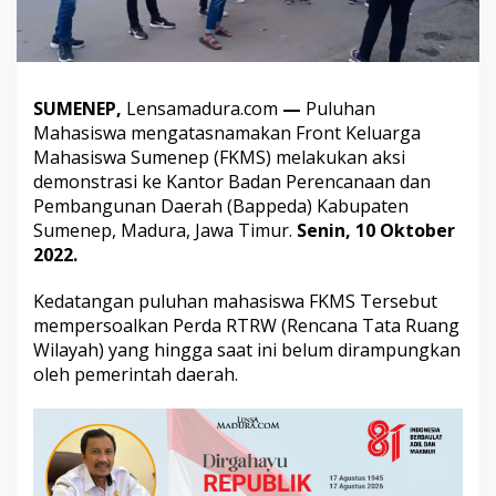
k
a
n
R
T
SUMENEP,
Lensamadura.com
—
Puluhan
R
W
Mahasiswa mengatasnamakan Front Keluarga
,
Mahasiswa Sumenep (FKMS) melakukan aksi
F
demonstrasi ke Kantor Badan Perencanaan dan
K
Pembangunan Daerah (Bappeda) Kabupaten
M
Sumenep, Madura, Jawa Timur.
Senin, 10 Oktober
S
D
2022.
e
m
Kedatangan puluhan mahasiswa FKMS Tersebut
o
mempersoalkan Perda RTRW (Rencana Tata Ruang
B
Wilayah) yang hingga saat ini belum dirampungkan
a
p
oleh pemerintah daerah.
p
e
d
a
S
u