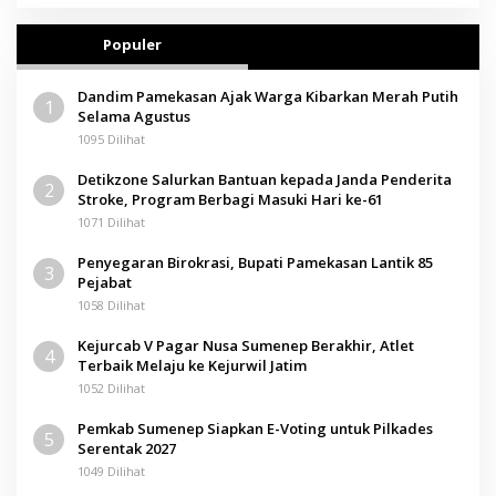
Populer
Dandim Pamekasan Ajak Warga Kibarkan Merah Putih
1
Selama Agustus
1095 Dilihat
Detikzone Salurkan Bantuan kepada Janda Penderita
2
Stroke, Program Berbagi Masuki Hari ke-61
1071 Dilihat
Penyegaran Birokrasi, Bupati Pamekasan Lantik 85
3
Pejabat
1058 Dilihat
Kejurcab V Pagar Nusa Sumenep Berakhir, Atlet
4
Terbaik Melaju ke Kejurwil Jatim
1052 Dilihat
Pemkab Sumenep Siapkan E-Voting untuk Pilkades
5
Serentak 2027
1049 Dilihat