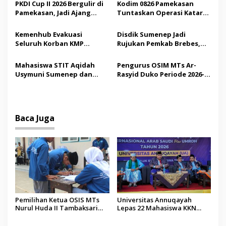
p
Demokrasi bagi Siswa
Saudi
PKDI Cup II 2026 Bergulir di
Kodim 0826 Pamekasan
Pamekasan, Jadi Ajang
Tuntaskan Operasi Katarak
o
Silaturahmi Kepala Desa se-
Gratis, 160 Pasien Jalani
s
Madura
Tindakan Medis
Kemenhub Evakuasi
Disdik Sumenep Jadi
Seluruh Korban KMP
Rujukan Pemkab Brebes,
Mutiara Sentosa II,
Bupati Paramitha Terkesan
Operator Diaudit
Pendidikan Berbasis
Mahasiswa STIT Aqidah
Pengurus OSIM MTs Ar-
Budaya
Usymuni Sumenep dan
Rasyid Duko Periode 2026-
PTIQ Bantu Pemulangan
2027 Resmi Dilantik
Jenazah WNI Asal Aceh di
Malaysia
Baca Juga
Pemilihan Ketua OSIS MTs
Universitas Annuqayah
Nurul Huda II Tambaksari
Lepas 22 Mahasiswa KKN
Jadi Sarana Pendidikan
Internasional ke Arab Saudi
Demokrasi bagi Siswa