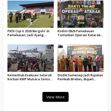
PKDI Cup II 2026 Bergulir di
Kodim 0826 Pamekasan
Pamekasan, Jadi Ajang
Tuntaskan Operasi Katarak
Silaturahmi Kepala Desa se-
Gratis, 160 Pasien Jalani
Madura
Tindakan Medis
Kemenhub Evakuasi Seluruh
Disdik Sumenep Jadi Rujukan
Korban KMP Mutiara Sentosa
Pemkab Brebes, Bupati
II, Operator Diaudit
Paramitha Terkesan
Pendidikan Berbasis Budaya
View More