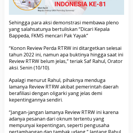
m
e
n
e
Sehingga para aksi demonstrasi membawa pleno
p
yang salahsatunya bertuliskan “Dicari Kepala
Bappeda, FKMS mencari Pak Yayak”
“Konon Review Perda RTRW ini ditargetkan selesai
tahun 2022 ini, namun apa buktinya hingga saat ini
Review RTRW belum jelas,” teriak Saf Rahul, Orator
aksi. Senin (10/10).
Apalagi menurut Rahul, pihaknya menduga
lamanya Review RTRW akibat pemerintah daerah
berafiliasi dengan oligarki yang jelas demi
kepentingannya sendiri.
“Jangan-jangan lamanya Review RTRW ini karena
adanya pesanan dari oknum tertentu yang
mempunyai kepentingan, seperti pengusaha
pertambangan dan tambak udang,” lantang Rahul