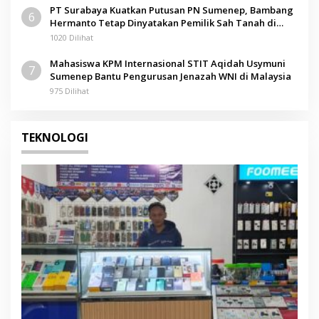
PT Surabaya Kuatkan Putusan PN Sumenep, Bambang
6
Hermanto Tetap Dinyatakan Pemilik Sah Tanah di
Pamolokan
1020 Dilihat
Mahasiswa KPM Internasional STIT Aqidah Usymuni
7
Sumenep Bantu Pengurusan Jenazah WNI di Malaysia
975 Dilihat
TEKNOLOGI