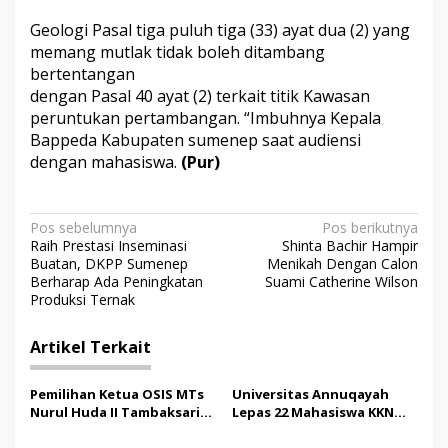
Geologi Pasal tiga puluh tiga (33) ayat dua (2) yang
memang mutlak tidak boleh ditambang
bertentangan
dengan Pasal 40 ayat (2) terkait titik Kawasan
peruntukan pertambangan. “Imbuhnya Kepala
Bappeda Kabupaten sumenep saat audiensi
dengan mahasiswa.
(Pur)
N
Pos sebelumnya
Pos berikutnya
Raih Prestasi Inseminasi
Shinta Bachir Hampir
a
Buatan, DKPP Sumenep
Menikah Dengan Calon
v
Berharap Ada Peningkatan
Suami Catherine Wilson
Produksi Ternak
i
g
Artikel Terkait
a
s
Pemilihan Ketua OSIS MTs
Universitas Annuqayah
Nurul Huda II Tambaksari
Lepas 22 Mahasiswa KKN
i
Jadi Sarana Pendidikan
Internasional ke Arab