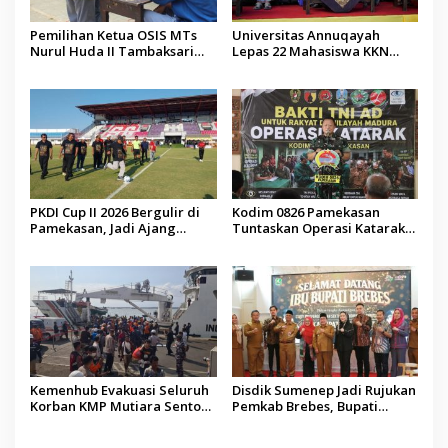
Pemilihan Ketua OSIS MTs
Universitas Annuqayah
Nurul Huda II Tambaksari
Lepas 22 Mahasiswa KKN
Jadi Sarana Pendidikan
Internasional ke Arab Saudi
Demokrasi bagi Siswa
PKDI Cup II 2026 Bergulir di
Kodim 0826 Pamekasan
Pamekasan, Jadi Ajang
Tuntaskan Operasi Katarak
Silaturahmi Kepala Desa se-
Gratis, 160 Pasien Jalani
Madura
Tindakan Medis
Kemenhub Evakuasi Seluruh
Disdik Sumenep Jadi Rujukan
Korban KMP Mutiara Sentosa
Pemkab Brebes, Bupati
II, Operator Diaudit
Paramitha Terkesan
Pendidikan Berbasis Budaya