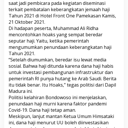
saat jadi pembicara pada kegiatan diseminasi
k
a
terkait pembatalan keberangkatan jemaah haji
t
Tahun 2021 di Hotel Front One Pamekasan Kamis,
M
21 Oktober 2021.
a
Di hadapan peserta, Muhammad Ali Ridha
d
u
mencontohkan hoaks yang sempat beredar
r
seputar haji. Yaitu, ketika pemerintah
a
mengumumkan penundaan keberangkatan haji
W
Tahun 2021.
a
“Setelah diumumkan, beredar isu lewat media
s
p
sosial. Bahwa haji ditunda karena dana haji habis
a
untuk investasi pembangunan infrastruktur dan
d
pemerintah RI punya hutang ke Arab Saudi. Berita
a
itu tidak benar. Itu Hoaks,” tegas politisi dari Dapil
i
I
Madura ini.
n
Politisi kelahiran Bondowoso ini menjelaskan,
f
penundaan haji murni karena faktor pandemi
o
Covid-19. Dana haji tetap aman.
r
Meskipun, lanjut mantan Ketua Umum Himsataki
m
a
ini, dana haji menurut UU boleh diinvestasikan
s