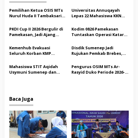
g
a
Pemilihan Ketua OSIS MTs
Universitas Annuqayah
s
Nurul Huda II Tambaksari
Lepas 22 Mahasiswa KKN
Jadi Sarana Pendidikan
Internasional ke Arab
i
Demokrasi bagi Siswa
Saudi
PKDI Cup II 2026 Bergulir di
Kodim 0826 Pamekasan
p
Pamekasan, Jadi Ajang
Tuntaskan Operasi Katarak
Silaturahmi Kepala Desa se-
Gratis, 160 Pasien Jalani
o
Madura
Tindakan Medis
Kemenhub Evakuasi
Disdik Sumenep Jadi
s
Seluruh Korban KMP
Rujukan Pemkab Brebes,
Mutiara Sentosa II,
Bupati Paramitha Terkesan
Operator Diaudit
Pendidikan Berbasis
Mahasiswa STIT Aqidah
Pengurus OSIM MTs Ar-
Budaya
Usymuni Sumenep dan
Rasyid Duko Periode 2026-
PTIQ Bantu Pemulangan
2027 Resmi Dilantik
Jenazah WNI Asal Aceh di
Malaysia
Baca Juga