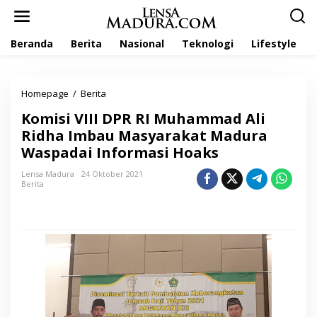
L
e
w
Beranda
Berita
Nasional
Teknologi
Lifestyle
a
t
i
k
Homepage
/
Berita
K
e
o
k
Komisi VIII DPR RI Muhammad Ali
m
o
i
Ridha Imbau Masyarakat Madura
n
s
t
Waspadai Informasi Hoaks
i
e
V
n
Lensa Madura
24 Oktober 2021
I
Berita
I
I
D
P
R
R
I
M
u
h