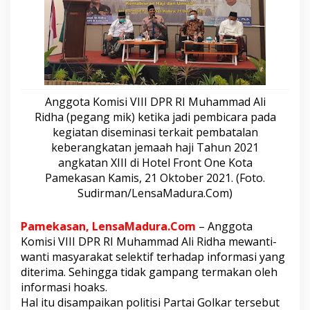
a
m
m
a
d
A
l
i
Anggota Komisi VIII DPR RI Muhammad Ali
R
Ridha (pegang mik) ketika jadi pembicara pada
i
d
kegiatan diseminasi terkait pembatalan
h
keberangkatan jemaah haji Tahun 2021
a
angkatan XIII di Hotel Front One Kota
I
Pamekasan Kamis, 21 Oktober 2021. (Foto.
m
Sudirman/LensaMadura.Com)
b
a
u
Pamekasan, LensaMadura.Com
– Anggota
M
Komisi VIII DPR RI Muhammad Ali Ridha mewanti-
a
s
wanti masyarakat selektif terhadap informasi yang
y
diterima. Sehingga tidak gampang termakan oleh
a
informasi hoaks.
r
Hal itu disampaikan politisi Partai Golkar tersebut
a