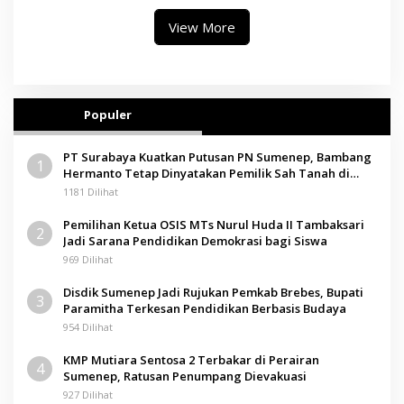
View More
Populer
PT Surabaya Kuatkan Putusan PN Sumenep, Bambang
1
Hermanto Tetap Dinyatakan Pemilik Sah Tanah di
Pamolokan
1181 Dilihat
Pemilihan Ketua OSIS MTs Nurul Huda II Tambaksari
2
Jadi Sarana Pendidikan Demokrasi bagi Siswa
969 Dilihat
Disdik Sumenep Jadi Rujukan Pemkab Brebes, Bupati
3
Paramitha Terkesan Pendidikan Berbasis Budaya
954 Dilihat
KMP Mutiara Sentosa 2 Terbakar di Perairan
4
Sumenep, Ratusan Penumpang Dievakuasi
927 Dilihat