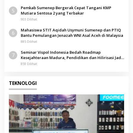
Pemkab Sumenep Bergerak Cepat Tangani KMP
5
Mutiara Sentosa 2 yang Terbakar
903 Dilihat
Mahasiswa STIT Aqidah Usymuni Sumenep dan PTIQ
6
Bantu Pemulangan Jenazah WNI Asal Aceh di Malaysia
885 Dilihat
Seminar Vispol Indonesia Bedah Roadmap
7
Kesejahteraan Madura, Pendidikan dan Hilirisasi Jadi
Kunci
859 Dilihat
TEKNOLOGI