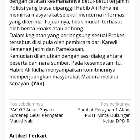
dengan catatan keamanannya betul-betul terjamin.
i
Politisi yang biasa dipanggil Habib Ali Ridha ini
H
meminta masyarakat selektif mencerna informasi
o
a
yang diterima. Tujuannya, tidak mudah terhasut
k
oleh berita Hoaks atau bohong.
s
Dalam kegiatan yang berlangsung sesuai Prokes
tersebut, diisi pula oleh pembicara dari Kanwil
Kemenag Jatim dan Pamekasan.
Kemudian dilanjutkan dengan sesi dialog antara
peserta dan nara sumber. Pada kesempatan itu,
Habib Ali Ridha menyampaikan komitmennya
memperjuangkan masyarakat Madura melalui
senayan.
(Yan)
N
Pos sebelumnya
Pos berikutnya
PAC GP Ansor Gayam
Sambut Perayaan 1 Abad,
a
Sumenep Gelar Peringatan
PSHT Minta Dukungan
v
Maulid Nabi
Ketua DPD RI
i
Artikel Terkait