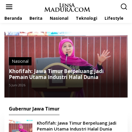
L
e
w
Beranda
Berita
Nasional
Teknologi
Lifestyle
a
t
i
k
e
k
o
n
t
Nasional
e
Khofifah: Jawa Timur Berpeluang Jadi
n
Pemain Utama Industri Halal Dunia
5 Juni 2026
Gubernur Jawa Timur
Khofifah: Jawa Timur Berpeluang Jadi
Pemain Utama Industri Halal Dunia