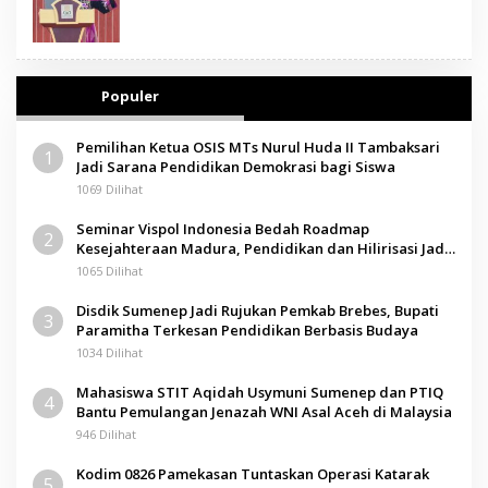
Populer
Pemilihan Ketua OSIS MTs Nurul Huda II Tambaksari
1
Jadi Sarana Pendidikan Demokrasi bagi Siswa
1069 Dilihat
Seminar Vispol Indonesia Bedah Roadmap
2
Kesejahteraan Madura, Pendidikan dan Hilirisasi Jadi
Kunci
1065 Dilihat
Disdik Sumenep Jadi Rujukan Pemkab Brebes, Bupati
3
Paramitha Terkesan Pendidikan Berbasis Budaya
1034 Dilihat
Mahasiswa STIT Aqidah Usymuni Sumenep dan PTIQ
4
Bantu Pemulangan Jenazah WNI Asal Aceh di Malaysia
946 Dilihat
Kodim 0826 Pamekasan Tuntaskan Operasi Katarak
5