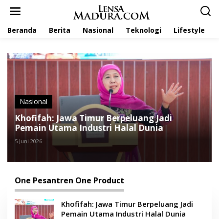
L
e
w
Beranda
Berita
Nasional
Teknologi
Lifestyle
a
t
i
k
e
k
o
n
t
Nasional
e
Khofifah: Jawa Timur Berpeluang Jadi
n
Pemain Utama Industri Halal Dunia
5 Juni 2026
One Pesantren One Product
Khofifah: Jawa Timur Berpeluang Jadi
Pemain Utama Industri Halal Dunia