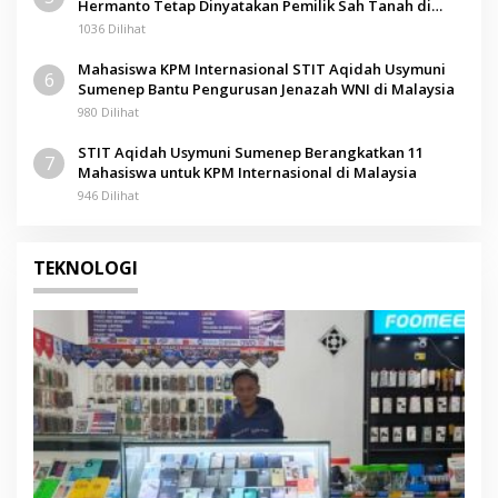
Hermanto Tetap Dinyatakan Pemilik Sah Tanah di
Pamolokan
1036 Dilihat
Mahasiswa KPM Internasional STIT Aqidah Usymuni
6
Sumenep Bantu Pengurusan Jenazah WNI di Malaysia
980 Dilihat
STIT Aqidah Usymuni Sumenep Berangkatkan 11
7
Mahasiswa untuk KPM Internasional di Malaysia
946 Dilihat
TEKNOLOGI