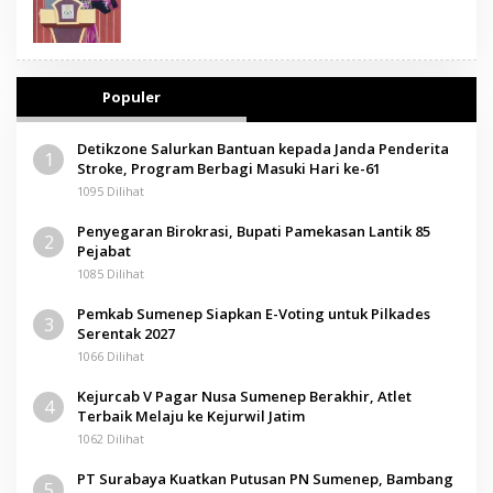
Populer
Detikzone Salurkan Bantuan kepada Janda Penderita
1
Stroke, Program Berbagi Masuki Hari ke-61
1095 Dilihat
Penyegaran Birokrasi, Bupati Pamekasan Lantik 85
2
Pejabat
1085 Dilihat
Pemkab Sumenep Siapkan E-Voting untuk Pilkades
3
Serentak 2027
1066 Dilihat
Kejurcab V Pagar Nusa Sumenep Berakhir, Atlet
4
Terbaik Melaju ke Kejurwil Jatim
1062 Dilihat
PT Surabaya Kuatkan Putusan PN Sumenep, Bambang
5