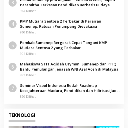
3
Paramitha Terkesan Pendidikan Berbasis Budaya
964 Dilihat
KMP Mutiara Sentosa 2 Terbakar di Perairan
4
Sumenep, Ratusan Penumpang Dievakuasi
960 Dilihat
Pemkab Sumenep Bergerak Cepat Tangani KMP
5
Mutiara Sentosa 2 yang Terbakar
904 Dilihat
Mahasiswa STIT Aqidah Usymuni Sumenep dan PTIQ
6
Bantu Pemulangan Jenazah WNI Asal Aceh di Malaysia
892 Dilihat
Seminar Vispol Indonesia Bedah Roadmap
7
Kesejahteraan Madura, Pendidikan dan Hilirisasi Jadi
Kunci
890 Dilihat
TEKNOLOGI