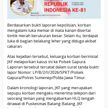
o
r
P
o
l
i
Berdasarkan bukti laporan kepolisian, korban
s
mengalami luka memar di mata kanan disertai
i
bintik merah berukuran besar. Selain itu, terdapat
luka di bagian belakang leher yang diduga akibat
cakaran.
Atas kejadian tersebut, keluarga korban berinisial
JKF melaporkan kasus ini ke Polsek Gapura.
Laporan tersebut tercatat dalam surat tanda bukti
lapor Nomor: LP/B/2/II/2026/SPKT/Polsek
Gapura/Polres Sumenep/Polda Jawa Timur.
Dalam kronologi laporan, JKF yang merupakan
sepupu korban mengaku menerima telepon dari
seorang teman yang mengabarkan HLQ tengah
dirawat di Puskesmas Batang-Batang. JKF