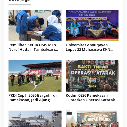
Pemilihan Ketua OSIS MTs
Universitas Annuqayah
Nurul Huda II Tambaksari
Lepas 22 Mahasiswa KKN
Jadi Sarana Pendidikan
Internasional ke Arab Saudi
Demokrasi bagi Siswa
PKDI Cup II 2026 Bergulir di
Kodim 0826 Pamekasan
Pamekasan, Jadi Ajang
Tuntaskan Operasi Katarak
Silaturahmi Kepala Desa se-
Gratis, 160 Pasien Jalani
Madura
Tindakan Medis