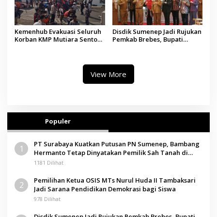
Kemenhub Evakuasi Seluruh
Disdik Sumenep Jadi Rujukan
Korban KMP Mutiara Sentosa
Pemkab Brebes, Bupati
II, Operator Diaudit
Paramitha Terkesan
Pendidikan Berbasis Budaya
View More
Populer
PT Surabaya Kuatkan Putusan PN Sumenep, Bambang
1
Hermanto Tetap Dinyatakan Pemilik Sah Tanah di
Pamolokan
1181 Dilihat
Pemilihan Ketua OSIS MTs Nurul Huda II Tambaksari
2
Jadi Sarana Pendidikan Demokrasi bagi Siswa
978 Dilihat
Disdik Sumenep Jadi Rujukan Pemkab Brebes, Bupati