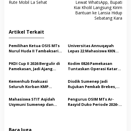
a
Rute Mobil La Sehat
Lewat WhatsApp, Bupati
v
Kiai Kholil Langsung Kirim
Bantuan ke Lansia Hidup
i
Sebatang Kara
g
Artikel Terkait
a
s
Pemilihan Ketua OSIS MTs
Universitas Annuqayah
i
Nurul Huda II Tambaksari
Lepas 22 Mahasiswa KKN
p
Jadi Sarana Pendidikan
Internasional ke Arab
Demokrasi bagi Siswa
Saudi
PKDI Cup II 2026 Bergulir di
Kodim 0826 Pamekasan
o
Pamekasan, Jadi Ajang
Tuntaskan Operasi Katarak
s
Silaturahmi Kepala Desa se-
Gratis, 160 Pasien Jalani
Madura
Tindakan Medis
Kemenhub Evakuasi
Disdik Sumenep Jadi
Seluruh Korban KMP
Rujukan Pemkab Brebes,
Mutiara Sentosa II,
Bupati Paramitha Terkesan
Operator Diaudit
Pendidikan Berbasis
Mahasiswa STIT Aqidah
Pengurus OSIM MTs Ar-
Budaya
Usymuni Sumenep dan
Rasyid Duko Periode 2026-
PTIQ Bantu Pemulangan
2027 Resmi Dilantik
Jenazah WNI Asal Aceh di
Malaysia
Baca Juga