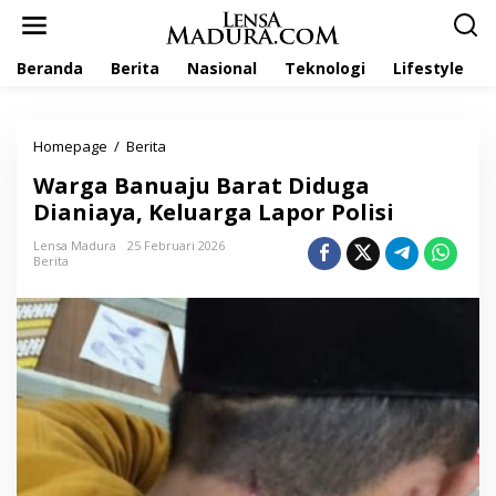
L
e
w
Beranda
Berita
Nasional
Teknologi
Lifestyle
a
t
i
k
Homepage
/
Berita
W
e
a
k
Warga Banuaju Barat Diduga
r
o
g
Dianiaya, Keluarga Lapor Polisi
n
a
t
B
Lensa Madura
25 Februari 2026
e
Berita
a
n
n
u
a
j
u
B
a
r
a
t
D