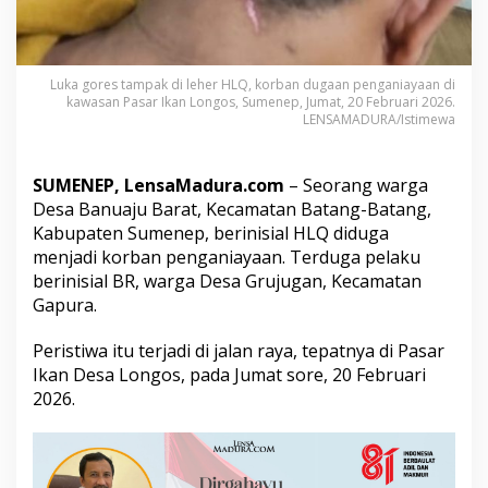
i
d
u
g
Luka gores tampak di leher HLQ, korban dugaan penganiayaan di
a
kawasan Pasar Ikan Longos, Sumenep, Jumat, 20 Februari 2026.
D
LENSAMADURA/Istimewa
i
a
n
SUMENEP, LensaMadura.com
– Seorang warga
i
a
Desa Banuaju Barat, Kecamatan Batang-Batang,
y
Kabupaten Sumenep, berinisial HLQ diduga
a
menjadi korban penganiayaan. Terduga pelaku
,
berinisial BR, warga Desa Grujugan, Kecamatan
K
Gapura.
e
l
u
Peristiwa itu terjadi di jalan raya, tepatnya di Pasar
a
Ikan Desa Longos, pada Jumat sore, 20 Februari
r
2026.
g
a
L
a
p