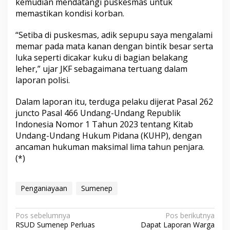
kemudian mendatangi puskesmas untuk
memastikan kondisi korban.
“Setiba di puskesmas, adik sepupu saya mengalami
memar pada mata kanan dengan bintik besar serta
luka seperti dicakar kuku di bagian belakang
leher,” ujar JKF sebagaimana tertuang dalam
laporan polisi.
Dalam laporan itu, terduga pelaku dijerat Pasal 262
juncto Pasal 466 Undang-Undang Republik
Indonesia Nomor 1 Tahun 2023 tentang Kitab
Undang-Undang Hukum Pidana (KUHP), dengan
ancaman hukuman maksimal lima tahun penjara.
(*)
Penganiayaan
Sumenep
N
Pos sebelumnya
Pos berikutnya
RSUD Sumenep Perluas
Dapat Laporan Warga