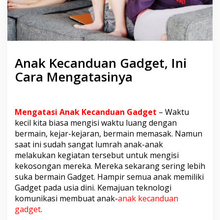
t
,
I
n
i
C
a
Anak Kecanduan Gadget, Ini
r
Cara Mengatasinya
a
M
e
n
g
Mengatasi Anak Kecanduan Gadget
– Waktu
a
kecil kita biasa mengisi waktu luang dengan
t
bermain, kejar-kejaran, bermain memasak. Namun
a
saat ini sudah sangat lumrah anak-anak
s
melakukan kegiatan tersebut untuk mengisi
i
n
kekosongan mereka. Mereka sekarang sering lebih
y
suka bermain Gadget. Hampir semua anak memiliki
a
Gadget pada usia dini. Kemajuan teknologi
komunikasi membuat anak-
anak kecanduan
gadget
.