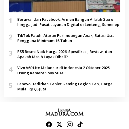
1
Berawal dari Facebook, Arman Bangun Alfatih Store
hingga Jadi Pusat Layanan Digital di Lenteng, Sumenep
2
TikTok Patuhi Aturan Perlindungan Anak, Batasi Usia
Pengguna Minimum 16 Tahun
3
PS5 Resmi Naik Harga 2026: Spesifikasi, Review, dan
Apakah Masih Layak Dibeli?
4
Vivo V60 Lite Meluncur di Indonesia 2 Oktober 2025,
Usung Kamera Sony 50 MP
5
Lenovo Hadirkan Tablet Gaming Legion Tab, Harga
Mulai Rp7,8 Juta