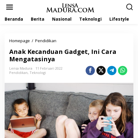
L
e
w
Beranda
Berita
Nasional
Teknologi
Lifestyle
a
t
i
k
Homepage
/
Pendidikan
A
e
n
k
Anak Kecanduan Gadget, Ini Cara
a
o
k
Mengatasinya
n
K
t
e
Lensa Madura
11 Februari 2022
e
Pendidikan
,
Teknologi
c
n
a
n
d
u
a
n
G
a
d
g
e